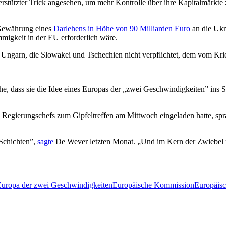
terstützter Trick angesehen, um mehr Kontrolle über ihre Kapitalmärk
 Gewährung eines
Darlehens in Höhe von 90 Milliarden Euro
an die Ukr
migkeit in der EU erforderlich wäre.
Ungarn, die Slowakei und Tschechien nicht verpflichtet, dem vom Krie
e, dass sie die Idee eines Europas der „zwei Geschwindigkeiten” ins Spi
 Regierungschefs zum Gipfeltreffen am Mittwoch eingeladen hatte, spra
 Schichten”,
sagte
De Wever letzten Monat. „Und im Kern der Zwiebel müs
uropa der zwei Geschwindigkeiten
Europäische Kommission
Europäisc