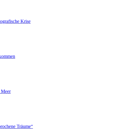
ografische Krise
ankommen
n Meer
brochene Träume“