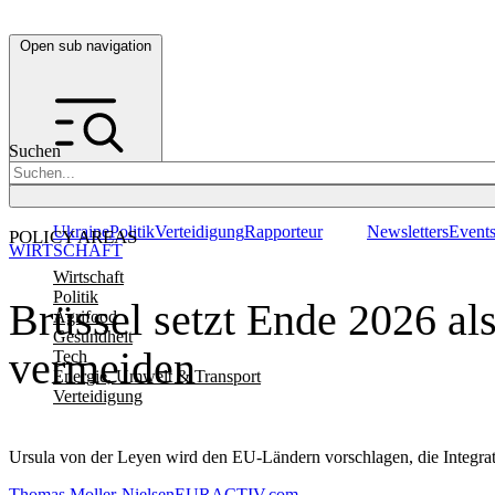
Open sub navigation
Suchen
Ukraine
Politik
Verteidigung
Rapporteur
Newsletters
Event
POLICY AREAS
WIRTSCHAFT
Wirtschaft
Politik
Brüssel setzt Ende 2026 a
Agrifood
Gesundheit
vermeiden
Tech
Energie, Umwelt & Transport
Verteidigung
Ursula von der Leyen wird den EU-Ländern vorschlagen, die Integrat
Thomas Moller-Nielsen
EURACTIV.com