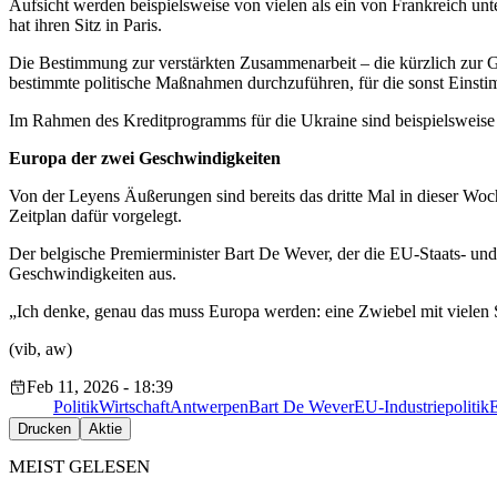
Aufsicht werden beispielsweise von vielen als ein von Frankreich un
hat ihren Sitz in Paris.
Die Bestimmung zur verstärkten Zusammenarbeit – die kürzlich zur
bestimmte politische Maßnahmen durchzuführen, für die sonst Einstim
Im Rahmen des Kreditprogramms für die Ukraine sind beispielsweise 
Europa der zwei Geschwindigkeiten
Von der Leyens Äußerungen sind bereits das dritte Mal in dieser Woch
Zeitplan dafür vorgelegt.
Der belgische Premierminister Bart De Wever, der die EU-Staats- und
Geschwindigkeiten aus.
„Ich denke, genau das muss Europa werden: eine Zwiebel mit vielen
(vib, aw)
Feb 11, 2026 - 18:39
Politik
Wirtschaft
Antwerpen
Bart De Wever
EU-Industriepolitik
E
Drucken
Aktie
MEIST GELESEN