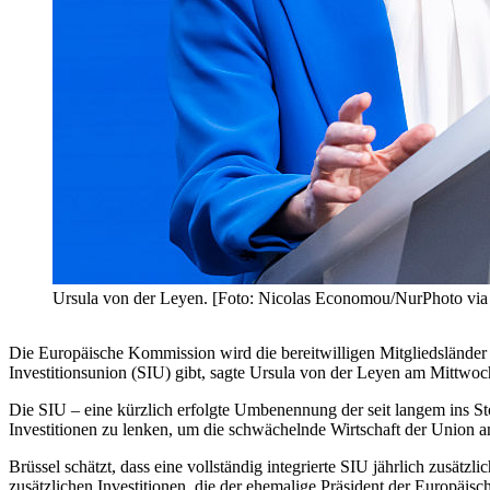
Ursula von der Leyen. [Foto: Nicolas Economou/NurPhoto via
Die Europäische Kommission wird die bereitwilligen Mitgliedsländer 
Investitionsunion (SIU) gibt, sagte Ursula von der Leyen am Mittwoc
Die SIU – eine kürzlich erfolgte Umbenennung der seit langem ins St
Investitionen zu lenken, um die schwächelnde Wirtschaft der Unio
Brüssel schätzt, dass eine vollständig integrierte SIU jährlich zusätz
zusätzlichen Investitionen, die der ehemalige Präsident der Europäis