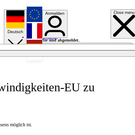
Close menu
Anmelden
English
Deutsch
Français
Sie sind abgemeldet.
Anmelden
Licht aus
Español
hwindigkeiten-EU zu
ens möglich ist.