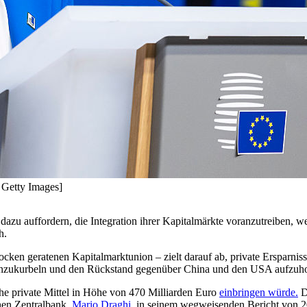
 Getty Images]
dazu auffordern, die Integration ihrer Kapitalmärkte voranzutreiben, w
h.
ocken geratenen Kapitalmarktunion – zielt darauf ab, private Ersparni
n anzukurbeln und den Rückstand gegenüber China und den USA aufzuho
liche private Mittel in Höhe von 470 Milliarden Euro
einbringen würde.
D
chen Zentralbank,
Mario Draghi
, in seinem wegweisenden Bericht von 20