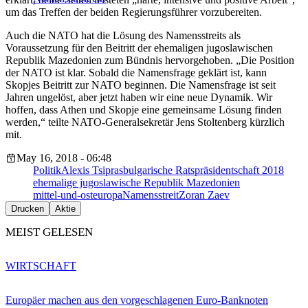
um das Treffen der beiden Regierungsführer vorzubereiten.
Auch die NATO hat die Lösung des Namensstreits als
Voraussetzung für den Beitritt der ehemaligen jugoslawischen
Republik Mazedonien zum Bündnis hervorgehoben. „Die Position
der NATO ist klar. Sobald die Namensfrage geklärt ist, kann
Skopjes Beitritt zur NATO beginnen. Die Namensfrage ist seit
Jahren ungelöst, aber jetzt haben wir eine neue Dynamik. Wir
hoffen, dass Athen und Skopje eine gemeinsame Lösung finden
werden,“ teilte NATO-Generalsekretär Jens Stoltenberg kürzlich
mit.
May 16, 2018 - 06:48
Politik
Alexis Tsipras
bulgarische Ratspräsidentschaft 2018
ehemalige jugoslawische Republik Mazedonien
mittel-und-osteuropa
Namensstreit
Zoran Zaev
Drucken
Aktie
MEIST GELESEN
WIRTSCHAFT
Europäer machen aus den vorgeschlagenen Euro-Banknoten