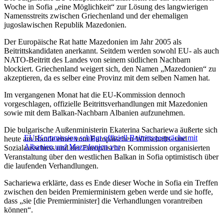
Woche in Sofia „eine Möglichkeit“ zur Lösung des langwierigen
Namensstreits zwischen Griechenland und der ehemaligen
jugoslawischen Republik Mazedonien.
Der Europäische Rat hatte Mazedonien im Jahr 2005 als
Beitrittskandidaten anerkannt. Seitdem werden sowohl EU- als auch
NATO-Beitritt des Landes von seinem südlichen Nachbarn
blockiert. Griechenland weigert sich, den Namen „Mazedonien“ zu
akzeptieren, da es selber eine Provinz mit dem selben Namen hat.
Im vergangenen Monat hat die EU-Kommission dennoch
vorgeschlagen, offizielle Beitrittsverhandlungen mit Mazedonien
sowie mit dem Balkan-Nachbarn Albanien aufzunehmen.
Die bulgarische Außenministerin Ekaterina Sachariewa äußerte sich
EU-Kommission schlägt offiziell Beitrittsgespräche mit
heute am Rande einer vom Europäischen Wirtschafts- und
Albanien und Mazedonien vor
Sozialausschuss und der Europäischen Kommission organisierten
Veranstaltung über den westlichen Balkan in Sofia optimistisch über
die laufenden Verhandlungen.
Sachariewa erklärte, dass es Ende dieser Woche in Sofia ein Treffen
zwischen den beiden Premierministern geben werde und sie hoffe,
dass „sie [die Premierminister] die Verhandlungen vorantreiben
können“.