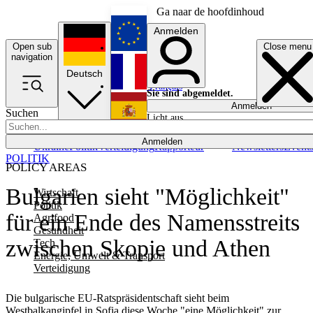
Ga naar de hoofdinhoud
Anmelden
Open sub
Close menu
English
navigation
Deutsch
Français
Sie sind abgemeldet.
Anmelden
Suchen
Licht aus
Español
Anmelden
Ukraine
Politik
Verteidigung
Rapporteur
Newsletters
Event
POLITIK
POLICY AREAS
Bulgarien sieht "Möglichkeit"
Wirtschaft
Politik
für ein Ende des Namensstreits
Agrifood
Gesundheit
zwischen Skopje und Athen
Tech
Energie, Umwelt & Transport
Verteidigung
Die bulgarische EU-Ratspräsidentschaft sieht beim
Westbalkangipfel in Sofia diese Woche "eine Möglichkeit" zur