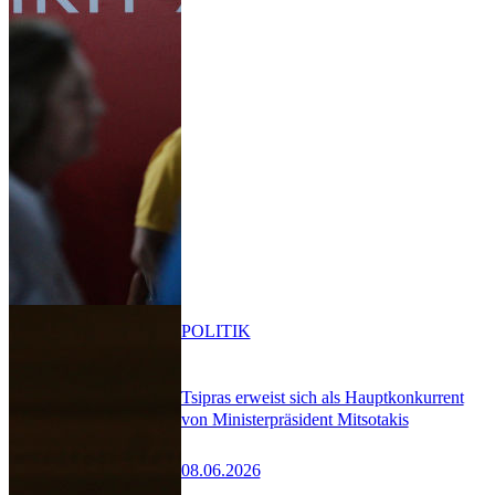
POLITIK
Tsipras erweist sich als Hauptkonkurrent
von Ministerpräsident Mitsotakis
08.06.2026