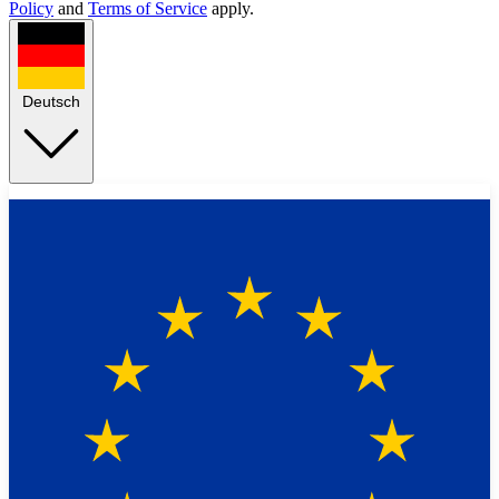
Policy
and
Terms of Service
apply.
Deutsch