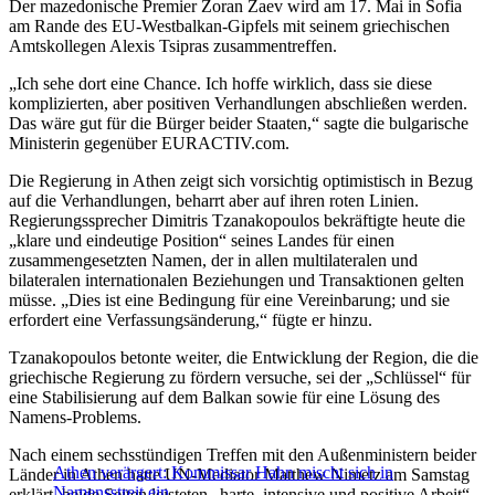
Der mazedonische Premier Zoran Zaev wird am 17. Mai in Sofia
am Rande des EU-Westbalkan-Gipfels mit seinem griechischen
Amtskollegen Alexis Tsipras zusammentreffen.
„Ich sehe dort eine Chance. Ich hoffe wirklich, dass sie diese
komplizierten, aber positiven Verhandlungen abschließen werden.
Das wäre gut für die Bürger beider Staaten,“ sagte die bulgarische
Ministerin gegenüber EURACTIV.com.
Die Regierung in Athen zeigt sich vorsichtig optimistisch in Bezug
auf die Verhandlungen, beharrt aber auf ihren roten Linien.
Regierungssprecher Dimitris Tzanakopoulos bekräftigte heute die
„klare und eindeutige Position“ seines Landes für einen
zusammengesetzten Namen, der in allen multilateralen und
bilateralen internationalen Beziehungen und Transaktionen gelten
müsse. „Dies ist eine Bedingung für eine Vereinbarung; und sie
erfordert eine Verfassungsänderung,“ fügte er hinzu.
Tzanakopoulos betonte weiter, die Entwicklung der Region, die die
griechische Regierung zu fördern versuche, sei der „Schlüssel“ für
eine Stabilisierung auf dem Balkan sowie für eine Lösung des
Namens-Problems.
Nach einem sechsstündigen Treffen mit den Außenministern beider
Athen verärgert: Kommissar Hahn mischt sich in
Länder in Athen hatte UN-Mediator Matthew Nimetz am Samstag
Namensstreit ein
erklärt, beide Seiten leisteten „harte, intensive und positive Arbeit“,