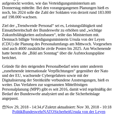
aufgestockt werden, wie das Verteidigungsministerium am
Donnerstag mitteilte. Bei den vorangegangenen Planungen hieß es
noch, bis 2024 solle die Zahl der Soldaten von derzeit rund 183.000
auf 198.000 wachsen.
Ziel der „Trendwende Personal“ sei es, Leistungsfähigkeit und
Einsatzbereitschaft der Bundeswehr zu erhöhen und „wichtige
Zukunftsfähigkeiten aufzubauen“, teilte das Ministerium mit.
Demnach billigte Verteidigungsministerin Ursula von der Leyen
(CDU) die Planung des Personalumfangs am Mittwoch. Vorgesehen
sind auch 4600 zusätzliche zivile Posten bis 2025. Am Wochenende
hatte bereits die „Bild am Sonntag“ über die Aufstockungspläne
berichtet.
Gründe für den steigenden Personalbedarf seien unter anderem
„zunehmende internationale Verpflichtungen“ gegenüber der Nato
und der EU, wachsende Cybergefahren sowie mit der
Digitalisierung der Streitkräfte verbundene Anstrengungen, hieß es
weiter. Das Verfahren zur sogenannten Mittelfristigen
Personalplanung (MPP) gibt es seit 2016, damit wird regelmäßig der
Bedarf der Bundeswehr analysiert und an die Sicherheitslage
angepasst.
Nov 29, 2018 - 14:34
Zuletzt aktualisiert: Nov 30, 2018 - 10:18
Politik
Bundeswehr
NATO
Sicherheit
Ursula von der Leyen