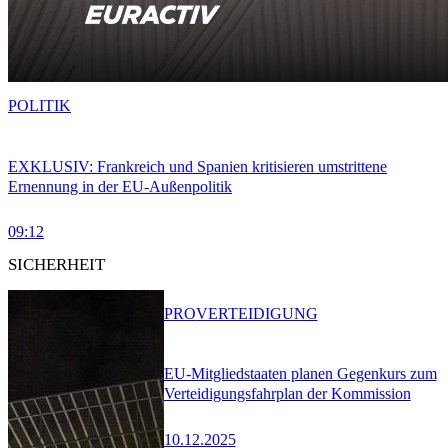
POLITIK
EXKLUSIV: Frankreich und Spanien kritisieren umstrittene
Ernennung in der EU-Außenpolitik
09:12
SICHERHEIT
PRO
VERTEIDIGUNG
EU-Mitgliedstaaten planen Gegenkurs zum
Verteidigungsfahrplan der Kommission
10.12.2025