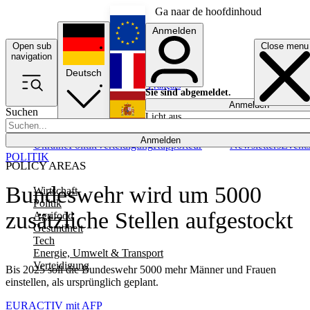
Ga naar de hoofdinhoud
Anmelden
Open sub
Close menu
English
navigation
Deutsch
Français
Sie sind abgemeldet.
Anmelden
Suchen
Licht aus
Español
Anmelden
Ukraine
Politik
Verteidigung
Rapporteur
Newsletters
Event
POLITIK
POLICY AREAS
Bundeswehr wird um 5000
Wirtschaft
Politik
zusätzliche Stellen aufgestockt
Agrifood
Gesundheit
Tech
Energie, Umwelt & Transport
Verteidigung
Bis 2025 soll die Bundeswehr 5000 mehr Männer und Frauen
einstellen, als ursprünglich geplant.
EURACTIV mit AFP