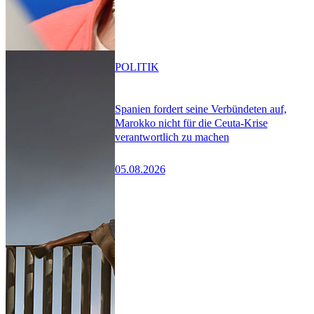
POLITIK
Spanien fordert seine Verbündeten auf,
Marokko nicht für die Ceuta-Krise
verantwortlich zu machen
05.08.2026