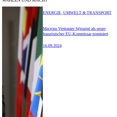
WAHLEN UND MACHT
ENERGIE, UMWELT & TRANSPORT
Macrons Vertrauter Séjourné als neuer
französischer EU-Kommissar nominiert
16.09.2024