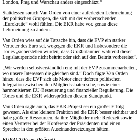
London, Prag und Warschau anders eingeschätzt.“
Stattdessen sprach Van Orden von einer auferlegten Lehrmeinung
der politischen Gruppen, die sich mit der vorherrschenden
„Eurokratie“ wohl fühlen. Die EKR habe vor, genau diese
Lehrmeinung zu ändern.
Van Orden wies auf die Tatsache hin, dass die EVP ein starker
Vertreter des Euro sei, wogegen die EKR und insbesondere die
Tories „sicherstellen würden, dass Großbritannien während dieser
Legislaturperiode nicht beitritt oder sich auf den Beitritt vorbereitet“.
„Wir werden selbstverständlich eng mit der EVP zusammenarbeiten,
wo unsere Interessen die gleichen sind.“ Doch fügte Van Orden
hinzu, dass die EVP sich als Motor einer tieferen politischen
Integration zwischen den Mitgliedsstaaten sehe, sowie einer
harmonisierten EU-Besteuerung und finanzieller Regulierung. Die
Tories und die EKR widersprächen diesem Standpunkt.
Van Orden sagte auch, das EKR-Projekt sei ein großer Erfolg
gewesen. Als eine kleinere Fraktion sei die EKR besser sichtbar und
habe größere Ressourcen, da ihre Mitglieder mehr Redezeit sowie
einen Vertreter bei der Konferenz der Präsidenten und einen
Sprecher in den größten Auseinandersetzungen hätten.
EURACTIV.com (Brüssel)