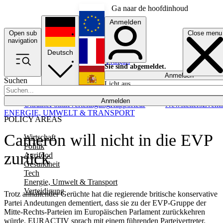
Ga naar de hoofdinhoud
Anmelden
Open sub
Close menu
English
navigation
Deutsch
Français
Sie sind abgemeldet.
Anmelden
Suchen
Licht aus
Español
Anmelden
Ukraine
Politik
Verteidigung
Rapporteur
Newsletters
Event
ENERGIE, UMWELT & TRANSPORT
POLICY AREAS
Cameron will nicht in die EVP
Wirtschaft
Politik
zurück
Agrifood
Gesundheit
Tech
Energie, Umwelt & Transport
Verteidigung
Trotz anhaltender Gerüchte hat die regierende britische konservative
Partei Andeutungen dementiert, dass sie zu der EVP-Gruppe der
Mitte-Rechts-Parteien im Europäischen Parlament zurückkehren
würde. EURACTIV sprach mit einem führenden Parteivertreter.