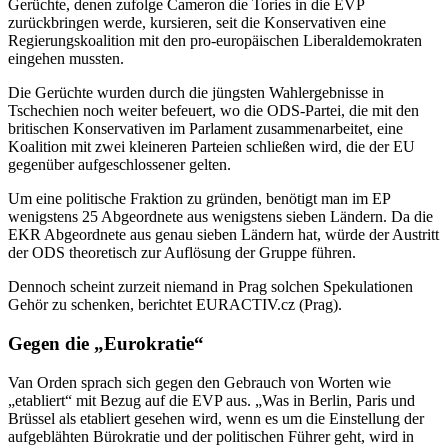
Gerüchte, denen zufolge Cameron die Tories in die EVP
zurückbringen werde, kursieren, seit die Konservativen eine
Regierungskoalition mit den pro-europäischen Liberaldemokraten
eingehen mussten.
Die Gerüchte wurden durch die jüngsten Wahlergebnisse in
Tschechien noch weiter befeuert, wo die ODS-Partei, die mit den
britischen Konservativen im Parlament zusammenarbeitet, eine
Koalition mit zwei kleineren Parteien schließen wird, die der EU
gegenüber aufgeschlossener gelten.
Um eine politische Fraktion zu gründen, benötigt man im EP
wenigstens 25 Abgeordnete aus wenigstens sieben Ländern. Da die
EKR Abgeordnete aus genau sieben Ländern hat, würde der Austritt
der ODS theoretisch zur Auflösung der Gruppe führen.
Dennoch scheint zurzeit niemand in Prag solchen Spekulationen
Gehör zu schenken, berichtet EURACTIV.cz (Prag).
Gegen die „Eurokratie“
Van Orden sprach sich gegen den Gebrauch von Worten wie
„etabliert“ mit Bezug auf die EVP aus. „Was in Berlin, Paris und
Brüssel als etabliert gesehen wird, wenn es um die Einstellung der
aufgeblähten Bürokratie und der politischen Führer geht, wird in