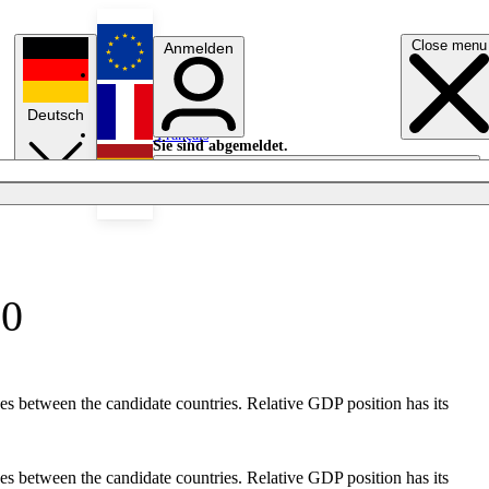
Close menu
Anmelden
English
Deutsch
Français
Sie sind abgemeldet.
Anmelden
Licht aus
Español
00
s between the candidate countries. Relative GDP position has its
s between the candidate countries. Relative GDP position has its