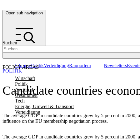
Open sub navigation
Suchen
Ukraine
Politik
Verteidigung
Rapporteur
Newsletters
Event
POLICY AREAS
POLITIK
Wirtschaft
Politik
Candidate countries econo
Agrifood
Gesundheit
Tech
Energie, Umwelt & Transport
Verteidigung
The average GDP in candidate countries grew by 5 percent in 2000, a
influence on the EU membership negotiation process.
The average GDP in candidate countries grew by 5 percent in 2000, a