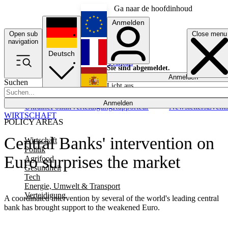
Ga naar de hoofdinhoud
Anmelden
Open sub
Close menu
English
navigation
Deutsch
Français
Sie sind abgemeldet.
Anmelden
Suchen
Licht aus
Español
Anmelden
Ukraine
Politik
Verteidigung
Rapporteur
Newsletters
Event
WIRTSCHAFT
POLICY AREAS
Central Banks' intervention on
Wirtschaft
Politik
Euro surprises the market
Agrifood
Gesundheit
Tech
Energie, Umwelt & Transport
Verteidigung
A coordinated intervention by several of the world's leading central
bank has brought support to the weakened Euro.