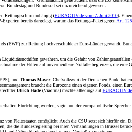
n Voraussetzungen." Grundsätzlich gelte zudem, dass die EU keine Anle
 von Bundestag und Bundesrat sei unzureichend gewesen.
en Rettungsschirm anhängig (
EURACTIV.de vom 7. Juni 2010
). Eine
-Experten bereits dargelegt, warum das Rettungs-Paket gegen
Art. 125
onds (EWF) zur Rettung hochverschuldeter Euro-Länder gewandt. Bund
Liquiditätsnothilfen gewähren, um die Gefahr von Zahlungsausfällen 
ruchnahme der Hilfen auf unvermeidbare Notfälle begrenzen, die eine Ge
.
(CEPS), und
Thomas Mayer
, Chefvolkswirt der Deutschen Bank, hatten
risenmanagement braucht die Eurozone einen eigenen Fonds, einen Eur
arechtler
Ulrich Häde
(Viadrina) machte allledings auf
EURACTIV.de
uerhaften Einrichtung werden, sagte nun der europapolitische Spreche
enz von Pleitestaaten ermöglicht. Auch die CSU setzt sich hierfür ein
, die die Bundesregierung bei ihren Verhandlungen in Brüssel berücks
, SPD und Grüne für einen gemeinsamen Vorstoß zu gewinnen