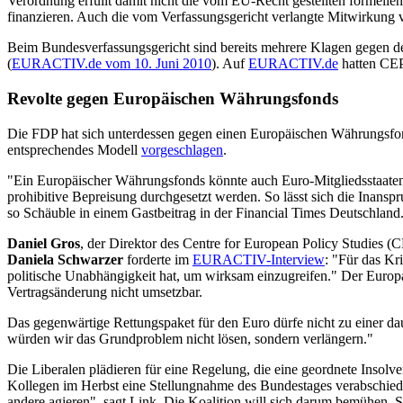
Verordnung erfüllt damit nicht die vom EU-Recht gestellten formelle
finanzieren. Auch die vom Verfassungsgericht verlangte Mitwirkung
Beim Bundesverfassungsgericht sind bereits mehrere Klagen gegen d
(
EURACTIV.de vom 10. Juni 2010
). Auf
EURACTIV.de
hatten CEP
Revolte gegen Europäischen Währungsfonds
Die FDP hat sich unterdessen gegen einen Europäischen Währungsf
entsprechendes Modell
vorgeschlagen
.
"Ein Europäischer Währungsfonds könnte auch Euro-Mitgliedsstaaten 
prohibitive Bepreisung durchgesetzt werden. So lässt sich die Inansp
so Schäuble in einem Gastbeitrag in der Financial Times Deutschland
Daniel Gros
, der Direktor des Centre for European Policy Studies 
Daniela Schwarzer
forderte im
EURACTIV-Interview
: "Für das K
politische Unabhängigkeit hat, um wirksam einzugreifen." Der Europ
Vertragsänderung nicht umsetzbar.
Das gegenwärtige Rettungspaket für den Euro dürfe nicht zu einer da
würden wir das Grundproblem nicht lösen, sondern verlängern."
Die Liberalen plädieren für eine Regelung, die eine geordnete Insolv
Kollegen im Herbst eine Stellungnahme des Bundestages verabschieden
andere agieren", sagt Link. Die Koalition will sich darum bemühen