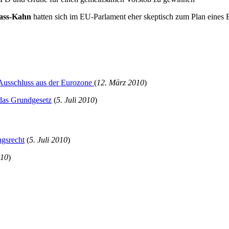
ass-Kahn
hatten sich im EU-Parlament eher skeptisch zum Plan eine
 Ausschluss aus der Eurozone
(
12. März 2010
)
 das Grundgesetz
(
5. Juli 2010
)
ngsrecht
(
5. Juli 2010
)
010
)