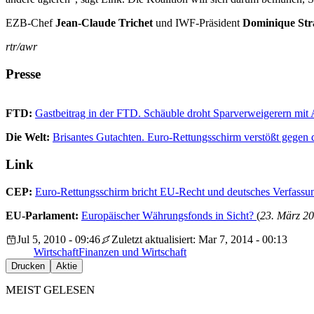
EZB-Chef
Jean-Claude Trichet
und IWF-Präsident
Dominique Str
rtr/awr
Presse
FTD:
Gastbeitrag in der FTD. Schäuble droht Sparverweigerern mit
Die Welt:
Brisantes Gutachten. Euro-Rettungsschirm verstößt gegen
Link
CEP:
Euro-Rettungsschirm bricht EU-Recht und deutsches Verfassu
EU-Parlament:
Europäischer Währungsfonds in Sicht?
(
23. März 2
Jul 5, 2010 - 09:46
Zuletzt aktualisiert: Mar 7, 2014 - 00:13
Wirtschaft
Finanzen und Wirtschaft
Drucken
Aktie
MEIST GELESEN