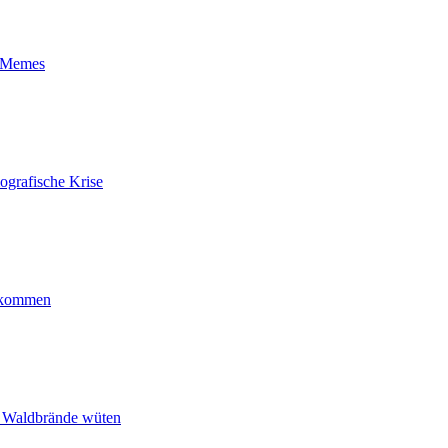
t-Memes
ografische Krise
ankommen
n Waldbrände wüten