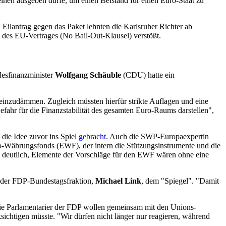
ihen ausgeben dürfe, um einen Beistand für einen Euro-Staat zu
n Eilantrag gegen das Paket lehnten die Karlsruher Richter ab
des EU-Vertrages (No Bail-Out-Klausel) verstößt.
esfinanzminister
Wolfgang Schäuble
(CDU) hatte ein
einzudämmen. Zugleich müssten hierfür strikte Auflagen und eine
fahr für die Finanzstabilität des gesamten Euro-Raums darstellen",
 die Idee zuvor ins Spiel
gebracht
. Auch die SWP-Europaexpertin
o-Währungsfonds (EWF), der intern die Stützungsinstrumente und die
deutlich, Elemente der Vorschläge für den EWF wären ohne eine
r der FDP-Bundestagsfraktion,
Michael Link
, dem "Spiegel". "Damit
. Die Parlamentarier der FDP wollen gemeinsam mit den Unions-
ichtigen müsste. "Wir dürfen nicht länger nur reagieren, während