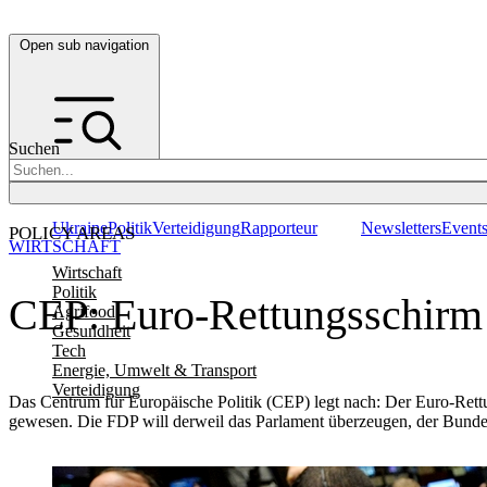
Open sub navigation
Suchen
Ukraine
Politik
Verteidigung
Rapporteur
Newsletters
Event
POLICY AREAS
WIRTSCHAFT
Wirtschaft
Politik
CEP: Euro-Rettungsschirm 
Agrifood
Gesundheit
Tech
Energie, Umwelt & Transport
Verteidigung
Das Centrum für Europäische Politik (CEP) legt nach: Der Euro-Ret
gewesen. Die FDP will derweil das Parlament überzeugen, der Bund