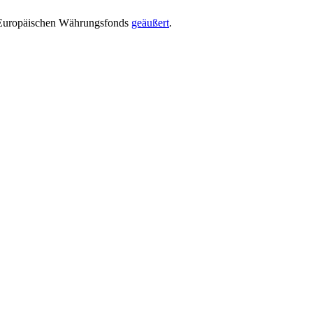
s Europäischen Währungsfonds
geäußert
.