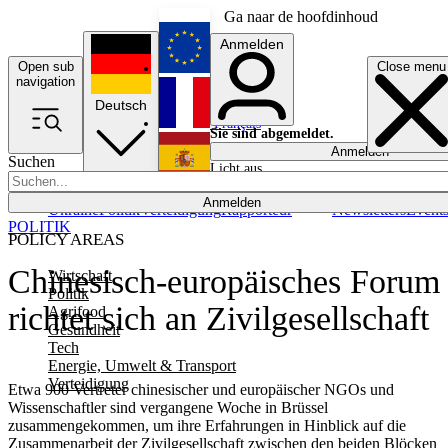
Ga naar de hoofdinhoud
Anmelden
Open sub
Close menu
English
navigation
Deutsch
Français
Sie sind abgemeldet.
Anmelden
Suchen
Licht aus
Español
Anmelden
Ukraine
Politik
Verteidigung
Rapporteur
Newsletters
Event
POLITIK
POLICY AREAS
Chinesisch-europäisches Forum
Wirtschaft
Politik
richtet sich an Zivilgesellschaft
Agrifood
Gesundheit
Tech
Energie, Umwelt & Transport
Verteidigung
Etwa 900 Vertreter chinesischer und europäischer NGOs und
Wissenschaftler sind vergangene Woche in Brüssel
zusammengekommen, um ihre Erfahrungen in Hinblick auf die
Zusammenarbeit der Zivilgesellschaft zwischen den beiden Blöcken