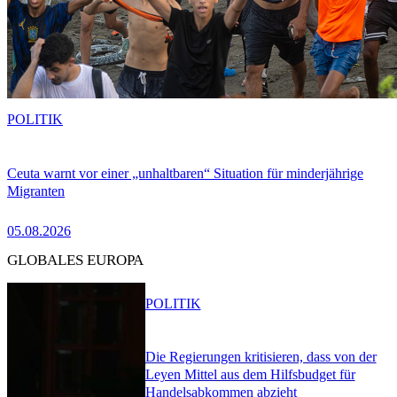
POLITIK
Ceuta warnt vor einer „unhaltbaren“ Situation für minderjährige
Migranten
05.08.2026
GLOBALES EUROPA
POLITIK
Die Regierungen kritisieren, dass von der
Leyen Mittel aus dem Hilfsbudget für
Handelsabkommen abzieht