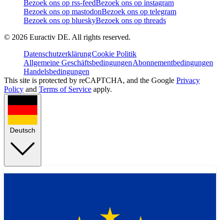
Bezoek ons op rss-feed
Bezoek ons op instagram
Bezoek ons op mastodon
Bezoek ons op telegram
Bezoek ons op bluesky
Bezoek ons op threads
©
2026
Euractiv DE. All rights reserved.
Datenschutzerklärung
Cookie Politik
Allgemeine Geschäftsbedingungen
Abonnementbedingungen
Handelsbedingungen
This site is protected by reCAPTCHA, and the Google
Privacy
Policy
and
Terms of Service
apply.
Deutsch