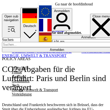
Ga naar de hoofdinhoud
Anmelden
Open sub
Close menu
English
navigation
Deutsch
Français
Sie sind abgemeldet.
Anmelden
Suchen
Licht aus
Español
Anmelden
Ukraine
Politik
Verteidigung
Rapporteur
Newsletters
Event
ENERGIE, UMWELT & TRANSPORT
POLICY AREAS
CO2-Abgaben für die
Wirtschaft
Politik
Luftfahrt: Paris und Berlin sind
Agrifood
Gesundheit
verärgert
Tech
Energie, Umwelt & Transport
Verteidigung
Deutschland und Frankreich beschweren sich in Brüssel, dass der
Streit über die Einbeziehung ausländischer Airlines ins EU-