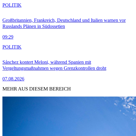
POLITIK
Großbritannien, Frankreich, Deutschland und Italien warnen vor
Russlands Plänen in Südossetien
09:29
POLITIK
Sánchez kontert Meloni, während Spanien mit
Vergeltungsmaßnahmen wegen Grenzkontrollen droht
07.08.2026
MEHR AUS DIESEM BEREICH