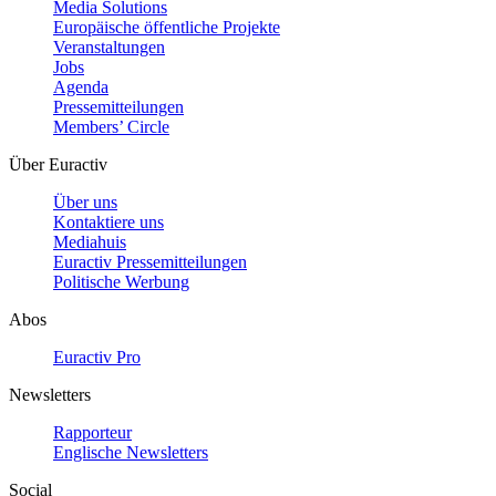
Media Solutions
Europäische öffentliche Projekte
Veranstaltungen
Jobs
Agenda
Pressemitteilungen
Members’ Circle
Über Euractiv
Über uns
Kontaktiere uns
Mediahuis
Euractiv Pressemitteilungen
Politische Werbung
Abos
Euractiv Pro
Newsletters
Rapporteur
Englische Newsletters
Social