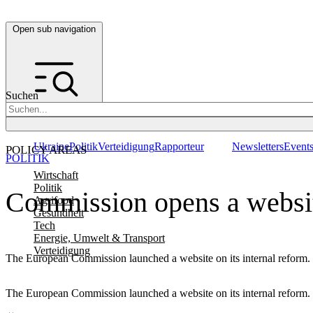
Open sub navigation
Suchen
Ukraine
Politik
Verteidigung
Rapporteur
Newsletters
Event
POLICY AREAS
POLITIK
Wirtschaft
Politik
Commission opens a website
Agrifood
Gesundheit
Tech
Energie, Umwelt & Transport
Verteidigung
The European Commission launched a website on its internal reform.
The European Commission launched a website on its internal reform.