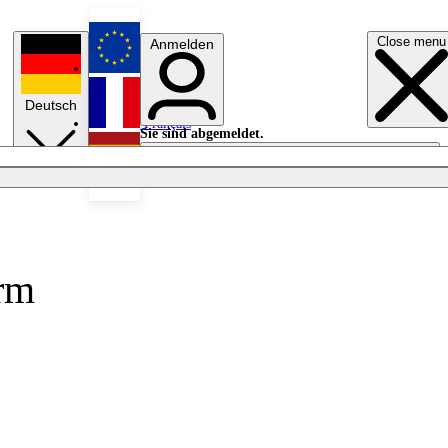
Close menu
Anmelden
English
Deutsch
Français
Sie sind abgemeldet.
Anmelden
Licht aus
Español
orm