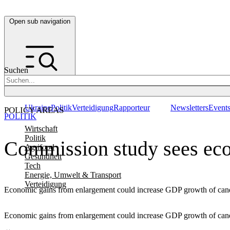
Open sub navigation
Suchen
Ukraine
Politik
Verteidigung
Rapporteur
Newsletters
Event
POLICY AREAS
POLITIK
Wirtschaft
Politik
Commission study sees ec
Agrifood
Gesundheit
Tech
Energie, Umwelt & Transport
Verteidigung
Economic gains from enlargement could increase GDP growth of cand
Economic gains from enlargement could increase GDP growth of cand