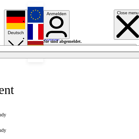
Close menu
Anmelden
English
Deutsch
Français
Sie sind abgemeldet.
Anmelden
Licht aus
Español
ent
udy
udy