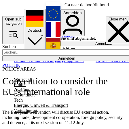
Ga naar de hoofdinhoud
Anmelden
Open sub
Close menu
English
navigation
Deutsch
Français
Sie sind abgemeldet.
Anmelden
Suchen
Licht aus
Español
Anmelden
Ukraine
Politik
Verteidigung
Rapporteur
Newsletters
Event
POLITIK
POLICY AREAS
Convention to consider the
Wirtschaft
Politik
EU's international role
Agrifood
Gesundheit
Tech
Energie, Umwelt & Transport
Verteidigung
The European Convention will discuss EU external action,
including trade, development co-operation, foreign policy, security
and defence, at its next session on 11-12 July.