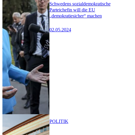
Schwedens sozialdemokratische
Parteichefin will die EU
„demokratiesicher“ machen
02.05.2024
POLITIK