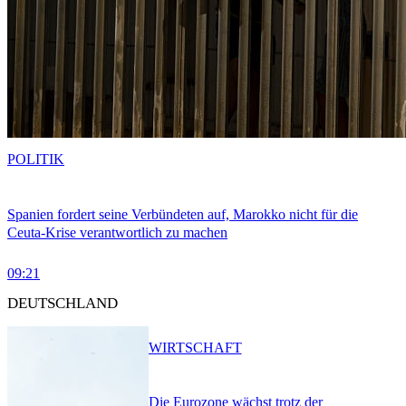
POLITIK
Spanien fordert seine Verbündeten auf, Marokko nicht für die
Ceuta-Krise verantwortlich zu machen
09:21
DEUTSCHLAND
WIRTSCHAFT
Die Eurozone wächst trotz der