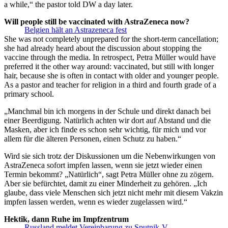
a while,“ the pastor told DW a day later.
Will people still be vaccinated with AstraZeneca now?
Belgien hält an Astrazeneca fest
She was not completely unprepared for the short-term cancellation;
she had already heard about the discussion about stopping the
vaccine through the media.
In retrospect, Petra Müller would have
preferred it the other way around: vaccinated, but still with longer
hair, because she is often in contact with older and younger people.
As a pastor and teacher for religion in a third and fourth grade of a
primary school.
„Manchmal bin ich morgens in der Schule und direkt danach bei
einer Beerdigung. Natürlich achten wir dort auf Abstand und die
Masken, aber ich finde es schon sehr wichtig, für mich und vor
allem für die älteren Personen, einen Schutz zu haben.“
Wird sie sich trotz der Diskussionen um die Nebenwirkungen von
AstraZeneca sofort impfen lassen, wenn sie jetzt wieder einen
Termin bekommt? „Natürlich“, sagt Petra Müller ohne zu zögern.
Aber sie befürchtet, damit zu einer Minderheit zu gehören. „Ich
glaube, dass viele Menschen sich jetzt nicht mehr mit diesem Vakzin
impfen lassen werden, wenn es wieder zugelassen wird.“
Hektik, dann Ruhe im Impfzentrum
Russland meldet Vereinbarung zu Sputnik-V-