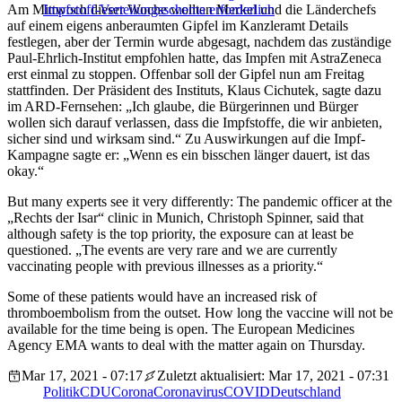
Am Mittwoch dieser Woche wollten Merkel und die Länderchefs
Impfstoff-Verteilungsschema erforderlich
auf einem eigens anberaumten Gipfel im Kanzleramt Details
festlegen, aber der Termin wurde abgesagt, nachdem das zuständige
Paul-Ehrlich-Institut empfohlen hatte, das Impfen mit AstraZeneca
erst einmal zu stoppen. Offenbar soll der Gipfel nun am Freitag
stattfinden. Der Präsident des Instituts, Klaus Cichutek, sagte dazu
im ARD-Fernsehen: „Ich glaube, die Bürgerinnen und Bürger
wollen sich darauf verlassen, dass die Impfstoffe, die wir anbieten,
sicher sind und wirksam sind.“ Zu Auswirkungen auf die Impf-
Kampagne sagte er: „Wenn es ein bisschen länger dauert, ist das
okay.“
But many experts see it very differently: The pandemic officer at the
„Rechts der Isar“ clinic in Munich, Christoph Spinner, said that
although safety is the top priority, the exposure can at least be
questioned.
„The events are very rare and we are currently
vaccinating people with previous illnesses as a priority.“
Some of these patients would have an increased risk of
thromboembolism from the outset.
How long the vaccine will not be
available for the time being is open.
The European Medicines
Agency EMA wants to deal with the matter again on Thursday.
Mar 17, 2021 - 07:17
Zuletzt aktualisiert: Mar 17, 2021 - 07:31
Politik
CDU
Corona
Coronavirus
COVID
Deutschland