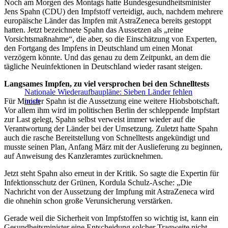
Noch am Morgen des Montags hatte Bundesgesundheitsminister
Jens Spahn (CDU) den Impfstoff verteidigt, auch, nachdem mehrere
europäische Länder das Impfen mit AstraZeneca bereits gestoppt
hatten. Jetzt bezeichnete Spahn das Aussetzen als „reine
Vorsichtsmaßnahme“, die aber, so die Einschätzung von Experten,
den Fortgang des Impfens in Deutschland um einen Monat
verzögern könnte. Und das genau zu dem Zeitpunkt, an dem die
tägliche Neuinfektionen in Deutschland wieder rasant steigen.
Langsames Impfen, zu viel versprochen bei den Schnelltests
Nationale Wiederaufbaupläne: Sieben Länder fehlen
Für Minister Spahn ist die Aussetzung eine weitere Hiobsbotschaft.
noch
Vor allem ihm wird im politischen Berlin der schleppende Impfstart
zur Last gelegt, Spahn selbst verweist immer wieder auf die
Verantwortung der Länder bei der Umsetzung. Zuletzt hatte Spahn
auch die rasche Bereitstellung von Schnelltests angekündigt und
musste seinen Plan, Anfang März mit der Auslieferung zu beginnen,
auf Anweisung des Kanzleramtes zurücknehmen.
Jetzt steht Spahn also erneut in der Kritik. So sagte die Expertin für
Infektionsschutz der Grünen, Kordula Schulz-Asche: „Die
Nachricht von der Aussetzung der Impfung mit AstraZeneca wird
die ohnehin schon große Verunsicherung verstärken.
Gerade weil die Sicherheit von Impfstoffen so wichtig ist, kann ein
Gesundheitsminister eine Entscheidung solcher Tragweite nicht