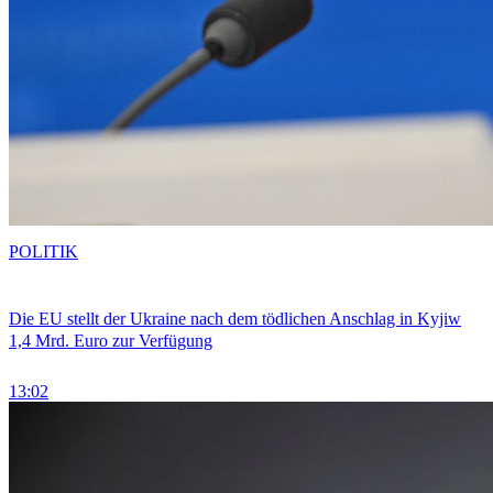
POLITIK
Die EU stellt der Ukraine nach dem tödlichen Anschlag in Kyjiw
1,4 Mrd. Euro zur Verfügung
13:02