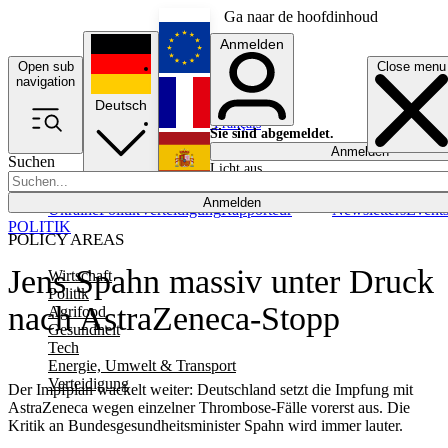
Ga naar de hoofdinhoud
Anmelden
Open sub
Close menu
English
navigation
Deutsch
Français
Sie sind abgemeldet.
Anmelden
Suchen
Licht aus
Español
Anmelden
Ukraine
Politik
Verteidigung
Rapporteur
Newsletters
Event
POLITIK
POLICY AREAS
Jens Spahn massiv unter Druck
Wirtschaft
Politik
nach AstraZeneca-Stopp
Agrifood
Gesundheit
Tech
Energie, Umwelt & Transport
Verteidigung
Der Impfplan wackelt weiter: Deutschland setzt die Impfung mit
AstraZeneca wegen einzelner Thrombose-Fälle vorerst aus. Die
Kritik an Bundesgesundheitsminister Spahn wird immer lauter.