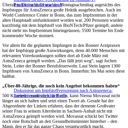
Überall in Deutschland war am Montagnachmittag angesichts des
Produktion in Deutschland
Impfstopps für AstraZeneca große Hektik ausgebrochen. Auch im
World Conference Center in Bonn, das zum Impfzentrum in der
alten Hauptstadt umfunktioniert worden war. 200 Personen wurden
kurzfristig mit dem Impfstoff von BioNTech/Pfizer geimpft, andere
nicht mehr ins Impfzentrum hineingelassen, 5500 Termine bis Ende
kommender Woche storniert.
Vor allem für die geplanten Impfungen in den Bonner Arztpraxen
hat der Impfstopp große Auswirkungen, denn 40.000 Menschen mit
relevanten Vorerkrankungen sollten dort ab Ende März mit
AstraZeneca geimpft werden. „Das fällt jetzt weg“, sagt Jochen
Stein, Leiter der Bonner Berufsfeuerwehr. Laut Stein lagern 1300
Impfdosen von AstraZeneca in Bonn. Immerhin: bis Mai seien diese
haltbar.
„Über-80-Jährige, die noch kein Angebot bekomm
en haben“
Diskussion um Impfstoffversorgung nach Astrazeneca-
500 Kilometer nordöstlich, in Berlin, kann Niema Movassat nicht
Lieferkürzung verschärft sich
länger an sich halten und setzt einen Tweet ab. Gerade hat der
Abgeordnete der Linken erfahren, dass der demente Großvater
seiner Frau in seinem Altersheim in Sachsen-Anhalt nicht mit
AstraZeneca geimpft werden wird. Movassat schickt bei Twitter
noch eine Botschaft an den Gesundheitsminister hinterher – den
Mann, den er für das ganze Chaos verantwortlich macht.