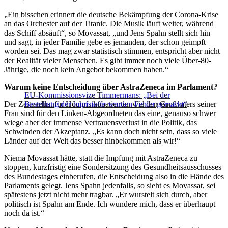
„Ein bisschen erinnert die deutsche Bekämpfung der Corona-Krise
an das Orchester auf der Titanic. Die Musik läuft weiter, während
das Schiff absäuft“, so Movassat, „und Jens Spahn stellt sich hin
und sagt, in jeder Familie gebe es jemanden, der schon geimpft
worden sei. Das mag zwar statistisch stimmen, entspricht aber nicht
der Realität vieler Menschen. Es gibt immer noch viele Über-80-
Jährige, die noch kein Angebot bekommen haben.“
Warum keine Entscheidung über AstraZeneca im Parlament?
EU-Kommissionsvize Timmermans: „Bei der
Der Zeitverlust für Hochrisikopatienten wie den Großvaters seiner
Bestellung der Impfstoffe wurden Fehler gemacht“
Frau sind für den Linken-Abgeordneten das eine, genauso schwer
wiege aber der immense Vertrauensverlust in die Politik, das
Schwinden der Akzeptanz. „Es kann doch nicht sein, dass so viele
Länder auf der Welt das besser hinbekommen als wir!“
Niema Movassat hätte, statt die Impfung mit AstraZeneca zu
stoppen, kurzfristig eine Sondersitzung des Gesundheitsausschusses
des Bundestages einberufen, die Entscheidung also in die Hände des
Parlaments gelegt. Jens Spahn jedenfalls, so sieht es Movassat, sei
spätestens jetzt nicht mehr tragbar. „Er wurstelt sich durch, aber
politisch ist Spahn am Ende. Ich wundere mich, dass er überhaupt
noch da ist.“