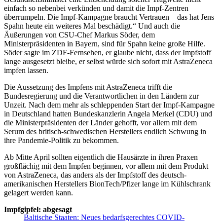
einfach so nebenbei verkünden und damit die Impf-Zentren
überrumpeln. Die Impf-Kampagne braucht Vertrauen – das hat Jens
Spahn heute ein weiteres Mal beschädigt.“ Und auch die
Äußerungen von CSU-Chef Markus Söder, dem
Ministerpräsidenten in Bayern, sind für Spahn keine große Hilfe.
Söder sagte im ZDF-Fernsehen, er glaube nicht, dass der Impfstoff
lange ausgesetzt bleibe, er selbst würde sich sofort mit AstraZeneca
impfen lassen.
Die Aussetzung des Impfens mit AstraZeneca trifft die
Bundesregierung und die Verantwortlichen in den Ländern zur
Unzeit. Nach dem mehr als schleppenden Start der Impf-Kampagne
in Deutschland hatten Bundeskanzlerin Angela Merkel (CDU) und
die Ministerpräsidenten der Länder gehofft, vor allem mit dem
Serum des britisch-schwedischen Herstellers endlich Schwung in
ihre Pandemie-Politik zu bekommen.
Ab Mitte April sollten eigentlich die Hausärzte in ihren Praxen
großflächig mit dem Impfen beginnen, vor allem mit dem Produkt
von AstraZeneca, das anders als der Impfstoff des deutsch-
amerikanischen Herstellers BionTech/Pfizer lange im Kühlschrank
gelagert werden kann.
Impfgipfel: abgesagt
Baltische Staaten: Neues bedarfsgerechtes COVID-