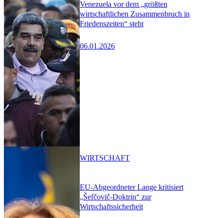
Venezuela vor dem „größten
wirtschaftlichen Zusammenbruch in
Friedenszeiten“ steht
06.01.2026
WIRTSCHAFT
EU-Abgeordneter Lange kritisiert
„Šefčovič-Doktrin“ zur
Wirtschaftssicherheit