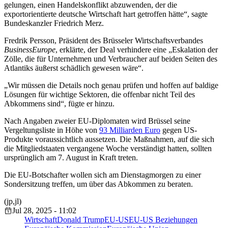
gelungen, einen Handelskonflikt abzuwenden, der die
exportorientierte deutsche Wirtschaft hart getroffen hätte“, sagte
Bundeskanzler Friedrich Merz.
Fredrik Persson, Präsident des Brüsseler Wirtschaftsverbandes
BusinessEurope
, erklärte, der Deal verhindere eine „Eskalation der
Zölle, die für Unternehmen und Verbraucher auf beiden Seiten des
Atlantiks äußerst schädlich gewesen wäre“.
„Wir müssen die Details noch genau prüfen und hoffen auf baldige
Lösungen für wichtige Sektoren, die offenbar nicht Teil des
Abkommens sind“, fügte er hinzu.
Nach Angaben zweier EU-Diplomaten wird Brüssel seine
Vergeltungsliste in Höhe von
93 Milliarden Euro
gegen US-
Produkte voraussichtlich aussetzen. Die Maßnahmen, auf die sich
die Mitgliedstaaten vergangene Woche verständigt hatten, sollten
ursprünglich am 7. August in Kraft treten.
Die EU-Botschafter wollen sich am Dienstagmorgen zu einer
Sondersitzung treffen, um über das Abkommen zu beraten.
(jp,jl)
Jul 28, 2025 - 11:02
Wirtschaft
Donald Trump
EU-US
EU-US Beziehungen