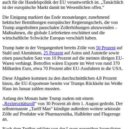
auch für die Handelspolitik der EU verantwortlich ist. „Tatsächlich
ist der europäische Markt damit im Wesentlichen offen.“
Die Einigung markiert das Ende monatelanger, zunehmend
hektischer Bemühungen europäischer Regierungschefs, die von
Trump angedrohten pauschalen Zollerhöhungen abzuwenden –
Maßnahmen, die globale Lieferketten erschüttert und die
wirtschaftliche Schwäche Europas verschärft haben.
Trump hatte in der Vergangenheit bereits Zölle von
50 Prozent
auf
Stahl und Aluminium,
25 Prozent
auf Autos und Autoteile sowie
einen pauschalen Satz von 10 Prozent auf die meisten übrigen EU-
Waren verhängt. Betroffen wären Exporte im Wert von rund 370
Milliarden Euro, etwa 70 Prozent aller EU-Ausfuhren in die USA.
Diese Abgaben kommen zu den durchschnittlichen 4,8 Prozent
hinzu, die EU-Exporteure bereits vor Trumps Rückkehr ins Weiße
Haus im Januar zahlen mussten.
Anfang des Monats hatte Trump zudem mit einem
„
Reziprozitätszoll
“ von 30 Prozent ab dem 1. August gedroht. Der
selbsternannte „Tariff Man“ kündigte außerdem weitere sektorale
Zölle auf Produkte wie Pharmazeutika, Halbleiter und Flugzeuge
an.
Nach dem Treffen erklärte von der Leyen gegenüber Journalisten,