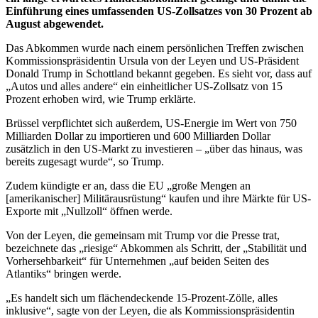
Einführung eines umfassenden US-Zollsatzes von 30 Prozent ab
August abgewendet.
Das Abkommen wurde nach einem persönlichen Treffen zwischen
Kommissionspräsidentin Ursula von der Leyen und US-Präsident
Donald Trump in Schottland bekannt gegeben. Es sieht vor, dass auf
„Autos und alles andere“ ein einheitlicher US-Zollsatz von 15
Prozent erhoben wird, wie Trump erklärte.
Brüssel verpflichtet sich außerdem, US-Energie im Wert von 750
Milliarden Dollar zu importieren und 600 Milliarden Dollar
zusätzlich in den US-Markt zu investieren – „über das hinaus, was
bereits zugesagt wurde“, so Trump.
Zudem kündigte er an, dass die EU „große Mengen an
[amerikanischer] Militärausrüstung“ kaufen und ihre Märkte für US-
Exporte mit „Nullzoll“ öffnen werde.
Von der Leyen, die gemeinsam mit Trump vor die Presse trat,
bezeichnete das „riesige“ Abkommen als Schritt, der „Stabilität und
Vorhersehbarkeit“ für Unternehmen „auf beiden Seiten des
Atlantiks“ bringen werde.
„Es handelt sich um flächendeckende 15-Prozent-Zölle, alles
inklusive“, sagte von der Leyen, die als Kommissionspräsidentin