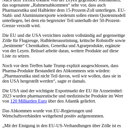
das sogenannte „Rahmenabkommen“ sehe vor, dass auch
Pharmazeutika und Halbleiter dem 15-Prozent-Zoll unterliegen. EU-
Stahl- und Aluminiumexporte wiederum sollen einem Quotenmodell
unterliegen, bei dem ein begrenzter Teil unterhalb der 50-Prozent-
Grenze verzollt wird.
Die EU und die USA verzichten zudem vollständig auf gegenseitige
Zölle für Flugzeuge, Halbleiterausrüstung, kritische Rohstoffe sowie
„bestimmte“ Chemikalien, Generika und Agrarprodukte, ergänzte
von der Leyen. Brüssel arbeite daran, weitere Produkte auf diese
Liste zu setzen.
Noch vor dem Treffen hatte Trump explizit ausgeschlossen, dass
Pharma-Produkte Bestandteil des Abkommens sein würden:
„Pharmazeutika sind nicht Teil davon, weil wir wollen, dass sie in
den USA hergestellt werden“, sagte er damals.
Die USA sind der wichtigste Exportmarkt der EU für Arzneimittel:
2023 wurden pharmazeutische und medizinische Produkte im Wert
von
120 Milliarden Euro
über den Atlantik geliefert.
Das Abkommen wurde von EU-Regierungen und
Wirtschaftsverbänden weitgehend positiv aufgenommen.
„Mit der Einigung in den EU-US-Verhandlungen über Zölle ist es