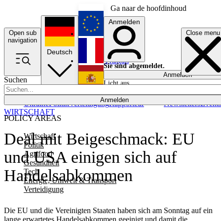
Ga naar de hoofdinhoud
Anmelden
Open sub
Close menu
English
navigation
Deutsch
Français
Sie sind abgemeldet.
Anmelden
Suchen
Licht aus
Español
Anmelden
Ukraine
Politik
Verteidigung
Rapporteur
Newsletters
Event
WIRTSCHAFT
POLICY AREAS
Deal mit Beigeschmack: EU
Wirtschaft
Politik
und USA einigen sich auf
Agrifood
Gesundheit
Handelsabkommen
Tech
Energie, Umwelt & Transport
Verteidigung
Die EU und die Vereinigten Staaten haben sich am Sonntag auf ein
lange erwartetes Handelsabkommen geeinigt und damit die