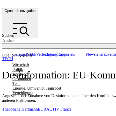
Open sub navigation
Suchen
Ukraine
Politik
Verteidigung
Rapporteur
Newsletters
Event
POLICY AREAS
TECH
Wirtschaft
Politik
Desinformation: EU-Kommis
Agrifood
Gesundheit
Tech
Energie, Umwelt & Transport
Verteidigung
Angesichts der Zunahme von Desinformationen über den Konflikt zwis
anderen Plattformen.
Théophane Hartmann
EURACTIV France