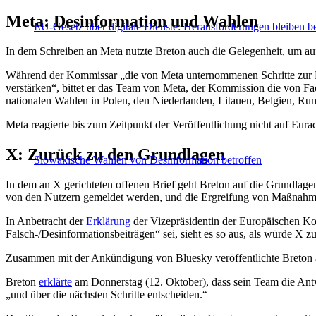
Meta: Desinformation und Wahlen
EU-Gesetz über digitale Dienste: Herausforderungen bleiben b
In dem Schreiben an Meta nutzte Breton auch die Gelegenheit, um 
Während der Kommissar „die von Meta unternommenen Schritte zur 
verstärken“, bittet er das Team von Meta, der Kommission die von 
nationalen Wahlen in Polen, den Niederlanden, Litauen, Belgien, R
Meta reagierte bis zum Zeitpunkt der Veröffentlichung nicht auf Eura
X: Zurück zu den Grundlagen
Slowakische Wahlen von Desinformation betroffen
In dem an X gerichteten offenen Brief geht Breton auf die Grundlagen
von den Nutzern gemeldet werden, und die Ergreifung von Maßnah
In Anbetracht der
Erklärung
der Vizepräsidentin der Europäischen Ko
Falsch-/Desinformationsbeiträgen“ sei, sieht es so aus, als würde X z
Zusammen mit der Ankündigung von Bluesky veröffentlichte Breton
Breton
erklärte
am Donnerstag (12. Oktober), dass sein Team die Antw
„und über die nächsten Schritte entscheiden.“