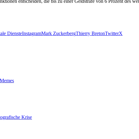
tionen entscheiden, die bis zu einer Geldstrafe von 6 Prozent des w
tale Dienste
Instagram
Mark Zuckerberg
Thierry Breton
Twitter
X
t-Memes
ografische Krise