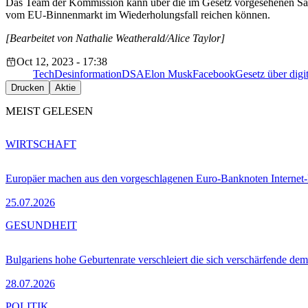
Das Team der Kommission kann über die im Gesetz vorgesehenen Sank
vom EU-Binnenmarkt im Wiederholungsfall reichen können.
[Bearbeitet von Nathalie Weatherald/Alice Taylor]
Oct 12, 2023 - 17:38
Tech
Desinformation
DSA
Elon Musk
Facebook
Gesetz über digi
Drucken
Aktie
MEIST GELESEN
WIRTSCHAFT
Europäer machen aus den vorgeschlagenen Euro-Banknoten Interne
25.07.2026
GESUNDHEIT
Bulgariens hohe Geburtenrate verschleiert die sich verschärfende dem
28.07.2026
POLITIK