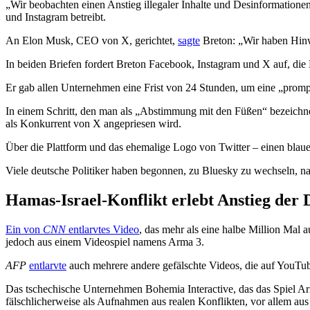
„Wir beobachten einen Anstieg illegaler Inhalte und Desinformationen
und Instagram betreibt.
An Elon Musk, CEO von X, gerichtet,
sagte
Breton: „Wir haben Hinwe
In beiden Briefen fordert Breton Facebook, Instagram und X auf, die 
Er gab allen Unternehmen eine Frist von 24 Stunden, um eine „promp
In einem Schritt, den man als „Abstimmung mit den Füßen“ bezeichne
als Konkurrent von X angepriesen wird.
Über die Plattform und das ehemalige Logo von Twitter – einen blau
Viele deutsche Politiker haben begonnen, zu Bluesky zu wechseln, n
Hamas-Israel-Konflikt erlebt Anstieg der 
Ein von
CNN
entlarvtes Video
, das mehr als eine halbe Million Mal
jedoch aus einem Videospiel namens Arma 3.
AFP
entlarvte
auch mehrere andere gefälschte Videos, die auf YouTu
Das tschechische Unternehmen Bohemia Interactive, das das Spiel Ar
fälschlicherweise als Aufnahmen aus realen Konflikten, vor allem aus