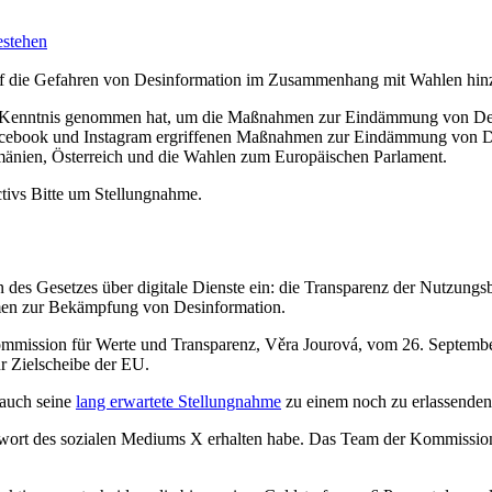
estehen
auf die Gefahren von Desinformation im Zusammenhang mit Wahlen hin
Kenntnis genommen hat, um die Maßnahmen zur Eindämmung von Desin
Facebook und Instagram ergriffenen Maßnahmen zur Eindämmung von De
umänien, Österreich und die Wahlen zum Europäischen Parlament.
ctivs Bitte um Stellungnahme.
 des Gesetzes über digitale Dienste ein: die Transparenz der Nutzungsb
men zur Bekämpfung von Desinformation.
mmission für Werte und Transparenz, Věra Jourová, vom 26. September
ur Zielscheibe der EU.
 auch seine
lang erwartete Stellungnahme
zu einem noch zu erlassenden
ort des sozialen Mediums X erhalten habe. Das Team der Kommission f