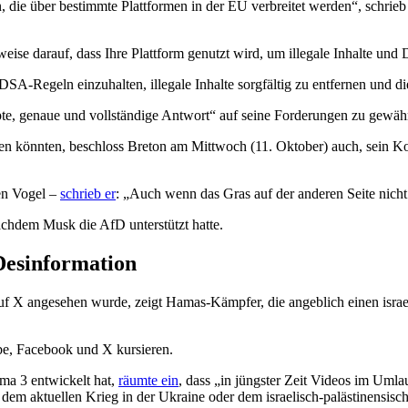
, die über bestimmte Plattformen in der EU verbreitet werden“, schrie
ise darauf, dass Ihre Plattform genutzt wird, um illegale Inhalte und 
DSA-Regeln einzuhalten, illegale Inhalte sorgfältig zu entfernen und 
te, genaue und vollständige Antwort“ auf seine Forderungen zu gewähr
n könnten, beschloss Breton am Mittwoch (11. Oktober) auch, sein Ko
en Vogel –
schrieb er
: „Auch wenn das Gras auf der anderen Seite nich
achdem Musk die AfD unterstützt hatte.
Desinformation
 auf X angesehen wurde, zeigt Hamas-Kämpfer, die angeblich einen is
be, Facebook und X kursieren.
ma 3 entwickelt hat,
räumte ein
, dass „in jüngster Zeit Videos im Uml
 dem aktuellen Krieg in der Ukraine oder dem israelisch-palästinensis