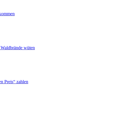
ankommen
n Waldbrände wüten
n Preis“ zahlen