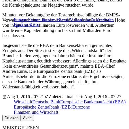
die Kernkapitalquote ins Negative rutschen würde.
Minuten vor Bekanntgabe der Testergebnisse billigte der BMPS-
Italiens Finanzminister: Brexit-Votum war Auslöser der
Verwaltungsrat einen Plan, mit dem die Bank faule Kredite in Höhe
Banken-Krise
von insgesamt 9,2 Milliarden Euro loswerden will. Außerdem
wurde eine Kapitalerhöhung um bis zu fünf Milliarden Euro
beschlossen.
Insgesamt stellte die EBA dem Bankensektor ein gemischtes
Zeugnis aus. Der Stresstest zeige die „Widerstandskraft“ der
Branche. In den vergangenen Jahren hätten die Institute ihre
Kapitalausstattung deutlich verbessert. Allerdings seien die Resultate
„kein einwandfreies Gesundheitszeugnis“, mahnte EBA-Chef
Andrea Enria. Die Europäische Zentralbank (EZB) als
Aufsichtsbehörde für die Eurozone erklärte, die Ergebnisse zeigten,
dass die Banken in der Währungsgemeinschaft „ihre
Widerstandsfähigkeit verbessert haben“.
Aug 1, 2016 - 07:21
Zuletzt aktualisiert: Aug 1, 2016 - 07:27
Wirtschaft
Deutsche Bank
Europäische Bankenaufsicht (EBA)
Europäische Zentralbank (EZB)
Eurozone
Finanzen und Wirtschaft
Drucken
Aktie
MEIST GELESEN