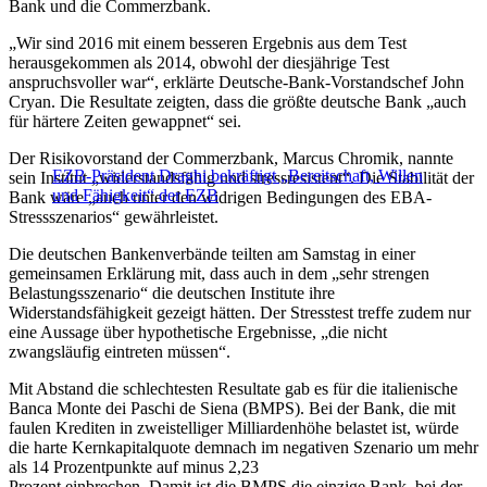
Bank und die Commerzbank.
„Wir sind 2016 mit einem besseren Ergebnis aus dem Test
herausgekommen als 2014, obwohl der diesjährige Test
anspruchsvoller war“, erklärte Deutsche-Bank-Vorstandschef John
Cryan. Die Resultate zeigten, dass die größte deutsche Bank „auch
für härtere Zeiten gewappnet“ sei.
Der Risikovorstand der Commerzbank, Marcus Chromik, nannte
EZB-Präsident Draghi bekräftigt „Bereitschaft, Willen
sein Institut „widerstandsfähig und stressresistent“. Die Stabilität der
und Fähigkeit“ der EZB
Bank wäre „auch unter den widrigen Bedingungen des EBA-
Stressszenarios“ gewährleistet.
Die deutschen Bankenverbände teilten am Samstag in einer
gemeinsamen Erklärung mit, dass auch in dem „sehr strengen
Belastungsszenario“ die deutschen Institute ihre
Widerstandsfähigkeit gezeigt hätten. Der Stresstest treffe zudem nur
eine Aussage über hypothetische Ergebnisse, „die nicht
zwangsläufig eintreten müssen“.
Mit Abstand die schlechtesten Resultate gab es für die italienische
Banca Monte dei Paschi de Siena (BMPS). Bei der Bank, die mit
faulen Krediten in zweistelliger Milliardenhöhe belastet ist, würde
die harte Kernkapitalquote demnach im negativen Szenario um mehr
als 14 Prozentpunkte auf minus 2,23
Prozent einbrechen. Damit ist die BMPS die einzige Bank, bei der