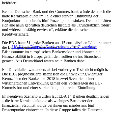
befördert.
Bei der Deutschen Bank und der Commerzbank würde demnach die
harte Kernkapitalquote im Falle einer starken Eintrübung der
Konjunktur um mehr als fünf Prozentpunkte sinken. Dennoch hätten
sich alle neun geprüften deutschen Institute als „grundsätzlich robust
und widerstandsfähig erwiesen“, erklärte die deutsche
Kreditwirtschaft.
Die EBA hatte 51 große Banken aus 15 europäischen Ländern unter
US-Klage: Deutsche Bank verheimlichte Finanzkrise
die Lupe genommen. Diese stehen für etwa 70 Prozent der
Bilanzsumme im europäischen Bankensektor und könnten die
Finanzstabilität in Europa gefährden, sollten sie ins Straucheln
geraten. Aus Deutschland waren neun Banken dabei.
Ein Durchfallen war anders als bei vorherigen Tests nicht möglich.
Die EBA prognostizierte stattdessen die Entwicklung wichtiger
Kennzahlen der Banken bis 2018 in zwei Szenarien: einer
wirtschaftlichen Entwicklung gemäß den Vorhersagen der EU-
Kommission und einer starken konjunkturellen Eintrübung.
Im negativen Szenario würden laut EBA 14 Banken deutlich leiden
– die harte Kernkapitalquote als wichtiges Barometer der
finanziellen Stabilität würde bei ihnen um mindestens fünf
Prozentpunkte einbrechen. In diese Gruppe fallen die Deutsche