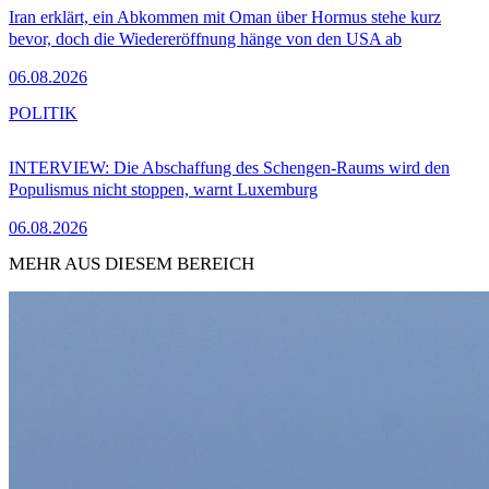
Iran erklärt, ein Abkommen mit Oman über Hormus stehe kurz
bevor, doch die Wiedereröffnung hänge von den USA ab
06.08.2026
POLITIK
INTERVIEW: Die Abschaffung des Schengen-Raums wird den
Populismus nicht stoppen, warnt Luxemburg
06.08.2026
MEHR AUS DIESEM BEREICH