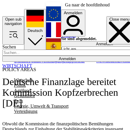
Ga naar de hoofdinhoud
Anmelden
Open sub
Close menu
English
navigation
Deutsch
Français
Sie sind abgemeldet.
Anmelden
Suchen
Licht aus
Español
Anmelden
Ukraine
Politik
Verteidigung
Rapporteur
Newsletters
Event
WIRTSCHAFT
POLICY AREAS
Deutsche Finanzlage bereitet
Wirtschaft
Politik
Kommission Kopfzerbrechen
Agrifood
Gesundheit
[DE]
Tech
Energie, Umwelt & Transport
Verteidigung
Obwohl die Kommission die finanzpolitischen Bemühungen
Deutschlands zur Einhaltung der Stabilitätspaktkriterien insgesamt