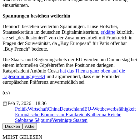
einzuräumen.
Spannungen bestehen weiterhin
Dennoch bestehen weiterhin Spannungen. Luise Hölscher,
Staatssekretärin im deutschen Digitalministerium,
erklärte
kürzlich,
sie sei „desillusioniert” von der Zusammenarbeit mit Frankreich in
Fragen der Souveränität, da „Buy European” für Paris offenbar
„Buy French” bedeute.
Die Staats- und Regierungschefs der EU werden am Donnerstag bei
einem informellen Gipfeltreffen ihre Positionen darlegen.
Ratspräsident António Costa
hat das Thema ganz oben auf die
Tagesordnung gesetzt
und argumentiert, dass eine Form der
europäischen Präferenz unvermeidlich sei.
(cs)
Feb 7, 2026 - 18:36
Politik
Wirtschaft
China
Deutschland
EU-Wettbewerbsfähigkeit
Europäische Kommission
Frankreich
Katherina Reiche
Stéphane Séjourné
Vereinigte Staaten
Drucken
Aktie
MEIST GELESEN