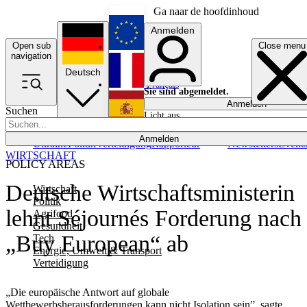
Ga naar de hoofdinhoud
Anmelden
Open sub
Close menu
English
navigation
Deutsch
Français
Sie sind abgemeldet.
Anmelden
Suchen
Licht aus
Español
Anmelden
Ukraine
Politik
Verteidigung
Rapporteur
Newsletters
Event
WIRTSCHAFT
POLICY AREAS
Deutsche Wirtschaftsministerin
Wirtschaft
Politik
lehnt Séjournés Forderung nach
Agrifood
Gesundheit
„Buy European“ ab
Tech
Energie, Umwelt & Transport
Verteidigung
„Die europäische Antwort auf globale
Wettbewerbsherausforderungen kann nicht Isolation sein”, sagte