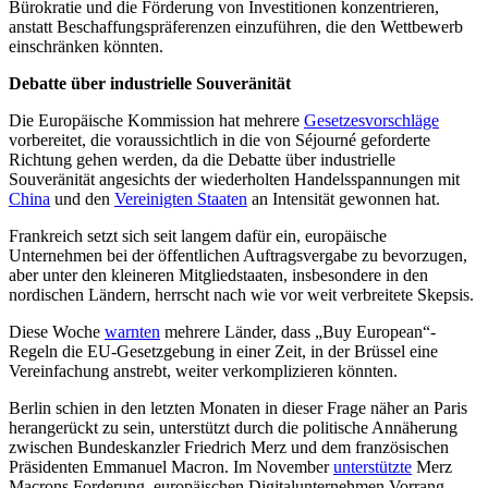
Bürokratie und die Förderung von Investitionen konzentrieren,
anstatt Beschaffungspräferenzen einzuführen, die den Wettbewerb
einschränken könnten.
Debatte über industrielle Souveränität
Die Europäische Kommission hat mehrere
Gesetzesvorschläge
vorbereitet, die voraussichtlich in die von Séjourné geforderte
Richtung gehen werden, da die Debatte über industrielle
Souveränität angesichts der wiederholten Handelsspannungen mit
China
und den
Vereinigten Staaten
an Intensität gewonnen hat.
Frankreich setzt sich seit langem dafür ein, europäische
Unternehmen bei der öffentlichen Auftragsvergabe zu bevorzugen,
aber unter den kleineren Mitgliedstaaten, insbesondere in den
nordischen Ländern, herrscht nach wie vor weit verbreitete Skepsis.
Diese Woche
warnten
mehrere Länder, dass „Buy European“-
Regeln die EU-Gesetzgebung in einer Zeit, in der Brüssel eine
Vereinfachung anstrebt, weiter verkomplizieren könnten.
Berlin schien in den letzten Monaten in dieser Frage näher an Paris
herangerückt zu sein, unterstützt durch die politische Annäherung
zwischen Bundeskanzler Friedrich Merz und dem französischen
Präsidenten Emmanuel Macron. Im November
unterstützte
Merz
Macrons Forderung, europäischen Digitalunternehmen Vorrang