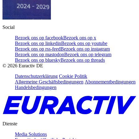
Social
Bezoek ons op facebook
Bezoek ons op x
Bezoek ons op linkedin
Bezoek ons op youtube
Bezoek ons op rss-feed
Bezoek ons op instagram
Bezoek ons op mastodon
Bezoek ons op telegram
Bezoek ons op bluesky
Bezoek ons op threads
©
2026
Euractiv DE
Datenschutzerklärung
Cookie Politik
Allgemeine Geschäftsbedingungen
Abonnementbedingungen
Handelsbedingungen
Dienste
Media Solutions