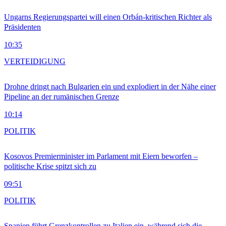
Ungarns Regierungspartei will einen Orbán-kritischen Richter als
Präsidenten
10:35
VERTEIDIGUNG
Drohne dringt nach Bulgarien ein und explodiert in der Nähe einer
Pipeline an der rumänischen Grenze
10:14
POLITIK
Kosovos Premierminister im Parlament mit Eiern beworfen –
politische Krise spitzt sich zu
09:51
POLITIK
Spanien führt Grenzkontrollen zu Italien ein, während sich die