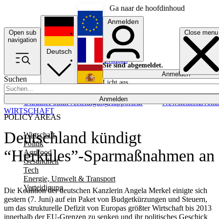
Ga naar de hoofdinhoud
Anmelden
Open sub
Close menu
English
navigation
Deutsch
Français
Sie sind abgemeldet.
Anmelden
Suchen
Licht aus
Español
Anmelden
Ukraine
Politik
Verteidigung
Rapporteur
Newsletters
Event
WIRTSCHAFT
POLICY AREAS
Deutschland kündigt
Wirtschaft
Politik
“Herkules”-Sparmaßnahmen an
Agrifood
Gesundheit
Tech
Energie, Umwelt & Transport
Verteidigung
Die Koalition der deutschen Kanzlerin Angela Merkel einigte sich
gestern (7. Juni) auf ein Paket von Budgetkürzungen und Steuern,
um das strukturelle Defizit von Europas größter Wirtschaft bis 2013
innerhalb der EU-Grenzen zu senken und ihr politisches Geschick