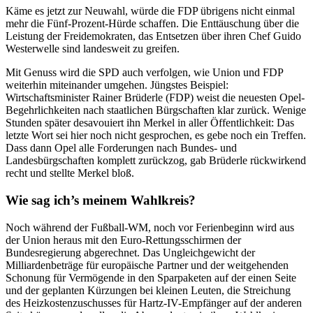
Käme es jetzt zur Neuwahl, würde die FDP übrigens nicht einmal
mehr die Fünf-Prozent-Hürde schaffen. Die Enttäuschung über die
Leistung der Freidemokraten, das Entsetzen über ihren Chef Guido
Westerwelle sind landesweit zu greifen.
Mit Genuss wird die SPD auch verfolgen, wie Union und FDP
weiterhin miteinander umgehen. Jüngstes Beispiel:
Wirtschaftsminister Rainer Brüderle (FDP) weist die neuesten Opel-
Begehrlichkeiten nach staatlichen Bürgschaften klar zurück. Wenige
Stunden später desavouiert ihn Merkel in aller Öffentlichkeit: Das
letzte Wort sei hier noch nicht gesprochen, es gebe noch ein Treffen.
Dass dann Opel alle Forderungen nach Bundes- und
Landesbürgschaften komplett zurückzog, gab Brüderle rückwirkend
recht und stellte Merkel bloß.
Wie sag ich’s meinem Wahlkreis?
Noch während der Fußball-WM, noch vor Ferienbeginn wird aus
der Union heraus mit den Euro-Rettungsschirmen der
Bundesregierung abgerechnet. Das Ungleichgewicht der
Milliardenbeträge für europäische Partner und der weitgehenden
Schonung für Vermögende in den Sparpaketen auf der einen Seite
und der geplanten Kürzungen bei kleinen Leuten, die Streichung
des Heizkostenzuschusses für Hartz-IV-Empfänger auf der anderen