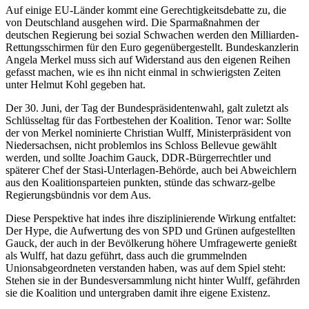
Auf einige EU-Länder kommt eine Gerechtigkeitsdebatte zu, die
von Deutschland ausgehen wird. Die Sparmaßnahmen der
deutschen Regierung bei sozial Schwachen werden den Milliarden-
Rettungsschirmen für den Euro gegenübergestellt. Bundeskanzlerin
Angela Merkel muss sich auf Widerstand aus den eigenen Reihen
gefasst machen, wie es ihn nicht einmal in schwierigsten Zeiten
unter Helmut Kohl gegeben hat.
Der 30. Juni, der Tag der Bundespräsidentenwahl, galt zuletzt als
Schlüsseltag für das Fortbestehen der Koalition. Tenor war: Sollte
der von Merkel nominierte Christian Wulff, Ministerpräsident von
Niedersachsen, nicht problemlos ins Schloss Bellevue gewählt
werden, und sollte Joachim Gauck, DDR-Bürgerrechtler und
späterer Chef der Stasi-Unterlagen-Behörde, auch bei Abweichlern
aus den Koalitionsparteien punkten, stünde das schwarz-gelbe
Regierungsbündnis vor dem Aus.
Diese Perspektive hat indes ihre disziplinierende Wirkung entfaltet:
Der Hype, die Aufwertung des von SPD und Grünen aufgestellten
Gauck, der auch in der Bevölkerung höhere Umfragewerte genießt
als Wulff, hat dazu geführt, dass auch die grummelnden
Unionsabgeordneten verstanden haben, was auf dem Spiel steht:
Stehen sie in der Bundesversammlung nicht hinter Wulff, gefährden
sie die Koalition und untergraben damit ihre eigene Existenz.