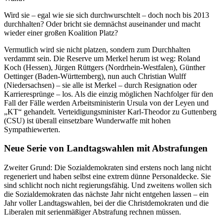
Wird sie – egal wie sie sich durchwurschtelt – doch noch bis 2013
durchhalten? Oder bricht sie demnächst auseinander und macht
wieder einer großen Koalition Platz?
Vermutlich wird sie nicht platzen, sondern zum Durchhalten
verdammt sein. Die Reserve um Merkel herum ist weg: Roland
Koch (Hessen), Jürgen Rüttgers (Nordrhein-Westfalen), Günther
Oettinger (Baden-Württemberg), nun auch Christian Wulff
(Niedersachsen) – sie alle ist Merkel – durch Resignation oder
Karrieresprünge – los. Als die einzig möglichen Nachfolger für den
Fall der Fälle werden Arbeitsministerin Ursula von der Leyen und
„KT“ gehandelt. Verteidigungsminister Karl-Theodor zu Guttenberg
(CSU) ist überall einsetzbare Wunderwaffe mit hohen
Sympathiewerten.
Neue Serie von Landtagswahlen mit Abstrafungen
Zweiter Grund: Die Sozialdemokraten sind erstens noch lang nicht
regeneriert und haben selbst eine extrem dünne Personaldecke. Sie
sind schlicht noch nicht regierungsfähig. Und zweitens wollen sich
die Sozialdemokraten das nächste Jahr nicht entgehen lassen – ein
Jahr voller Landtagswahlen, bei der die Christdemokraten und die
Liberalen mit serienmäßiger Abstrafung rechnen müssen.