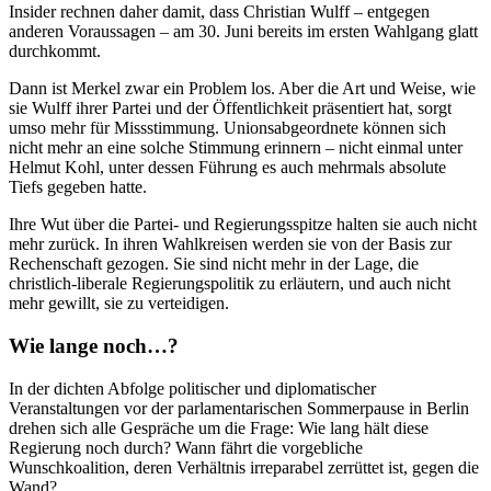
Insider rechnen daher damit, dass Christian Wulff – entgegen
anderen Voraussagen – am 30. Juni bereits im ersten Wahlgang glatt
durchkommt.
Dann ist Merkel zwar ein Problem los. Aber die Art und Weise, wie
sie Wulff ihrer Partei und der Öffentlichkeit präsentiert hat, sorgt
umso mehr für Missstimmung. Unionsabgeordnete können sich
nicht mehr an eine solche Stimmung erinnern – nicht einmal unter
Helmut Kohl, unter dessen Führung es auch mehrmals absolute
Tiefs gegeben hatte.
Ihre Wut über die Partei- und Regierungsspitze halten sie auch nicht
mehr zurück. In ihren Wahlkreisen werden sie von der Basis zur
Rechenschaft gezogen. Sie sind nicht mehr in der Lage, die
christlich-liberale Regierungspolitik zu erläutern, und auch nicht
mehr gewillt, sie zu verteidigen.
Wie lange noch…?
In der dichten Abfolge politischer und diplomatischer
Veranstaltungen vor der parlamentarischen Sommerpause in Berlin
drehen sich alle Gespräche um die Frage: Wie lang hält diese
Regierung noch durch? Wann fährt die vorgebliche
Wunschkoalition, deren Verhältnis irreparabel zerrüttet ist, gegen die
Wand?