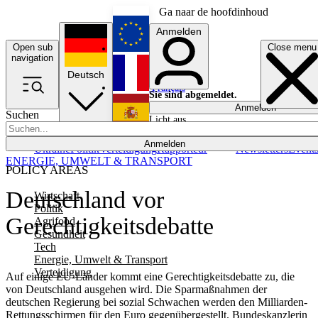
Ga naar de hoofdinhoud
Anmelden
Open sub
Close menu
English
navigation
Deutsch
Français
Sie sind abgemeldet.
Anmelden
Suchen
Licht aus
Español
Anmelden
Ukraine
Politik
Verteidigung
Rapporteur
Newsletters
Event
ENERGIE, UMWELT & TRANSPORT
POLICY AREAS
Deutschland vor
Wirtschaft
Politik
Gerechtigkeitsdebatte
Agrifood
Gesundheit
Tech
Energie, Umwelt & Transport
Verteidigung
Auf einige EU-Länder kommt eine Gerechtigkeitsdebatte zu, die
von Deutschland ausgehen wird. Die Sparmaßnahmen der
deutschen Regierung bei sozial Schwachen werden den Milliarden-
Rettungsschirmen für den Euro gegenübergestellt. Bundeskanzlerin