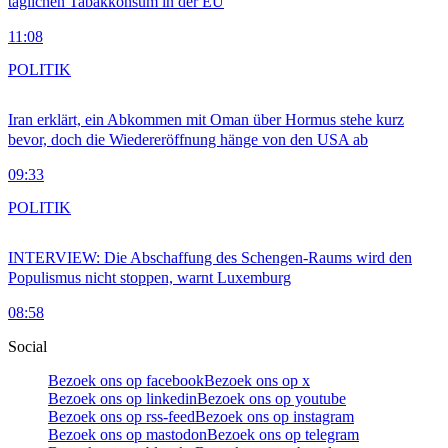
täglichen Tabakkonsum in der EU
11:08
POLITIK
Iran erklärt, ein Abkommen mit Oman über Hormus stehe kurz
bevor, doch die Wiedereröffnung hänge von den USA ab
09:33
POLITIK
INTERVIEW: Die Abschaffung des Schengen-Raums wird den
Populismus nicht stoppen, warnt Luxemburg
08:58
Social
Bezoek ons op facebook
Bezoek ons op x
Bezoek ons op linkedin
Bezoek ons op youtube
Bezoek ons op rss-feed
Bezoek ons op instagram
Bezoek ons op mastodon
Bezoek ons op telegram