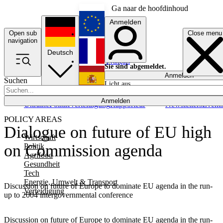
Ga naar de hoofdinhoud
Anmelden
Open sub
Close menu
English
navigation
Deutsch
Français
Sie sind abgemeldet.
Anmelden
Suchen
Licht aus
Español
Anmelden
Ukraine
Politik
Verteidigung
Rapporteur
Newsletters
Event
POLICY AREAS
Dialogue on future of EU high
Wirtschaft
on Commission agenda
Politik
Agrifood
Gesundheit
Tech
Energie, Umwelt & Transport
Discussion on future of Europe to dominate EU agenda in the run-
Verteidigung
up to 2004 intergovernmental conference
Discussion on future of Europe to dominate EU agenda in the run-