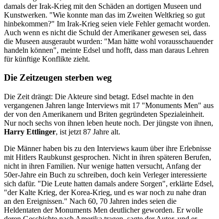
damals der Irak-Krieg mit den Schäden an dortigen Museen und
Kunstwerken. "Wie konnte man das im Zweiten Weltkrieg so gut
hinbekommen?" Im Irak-Krieg seien viele Fehler gemacht worden.
Auch wenn es nicht die Schuld der Amerikaner gewesen sei, dass
die Museen ausgeraubt wurden: "Man hätte wohl vorausschauender
handeln können", meinte Edsel und hofft, dass man daraus Lehren
für künftige Konflikte zieht.
Die Zeitzeugen sterben weg
Die Zeit drängt: Die Akteure sind betagt. Edsel machte in den
vergangenen Jahren lange Interviews mit 17 "Monuments Men" aus
der von den Amerikanern und Briten gegründeten Spezialeinheit.
Nur noch sechs von ihnen leben heute noch. Der jüngste von ihnen,
Harry Ettlinger
, ist jetzt 87 Jahre alt.
Die Männer haben bis zu den Interviews kaum über ihre Erlebnisse
mit Hitlers Raubkunst gesprochen. Nicht in ihren späteren Berufen,
nicht in ihren Familien. Nur wenige hatten versucht, Anfang der
50er-Jahre ein Buch zu schreiben, doch kein Verleger interessierte
sich dafür. "Die Leute hatten damals andere Sorgen", erklärte Edsel,
"der Kalte Krieg, der Korea-Krieg, und es war noch zu nahe dran
an den Ereignissen." Nach 60, 70 Jahren indes seien die
Heldentaten der Monuments Men deutlicher geworden. Er wolle
deren Geschichte nach Amerika tragen, sagte der Autor, und er