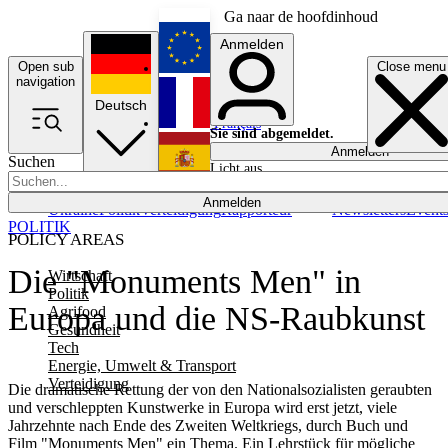
Ga naar de hoofdinhoud
Anmelden
Open sub
Close menu
English
navigation
Deutsch
Français
Sie sind abgemeldet.
Anmelden
Suchen
Licht aus
Español
Anmelden
Ukraine
Politik
Verteidigung
Rapporteur
Newsletters
Event
POLITIK
POLICY AREAS
Die "Monuments Men" in
Wirtschaft
Politik
Europa und die NS-Raubkunst
Agrifood
Gesundheit
Tech
Energie, Umwelt & Transport
Verteidigung
Die dramatische Rettung der von den Nationalsozialisten geraubten
und verschleppten Kunstwerke in Europa wird erst jetzt, viele
Jahrzehnte nach Ende des Zweiten Weltkriegs, durch Buch und
Film "Monuments Men" ein Thema. Ein Lehrstück für mögliche