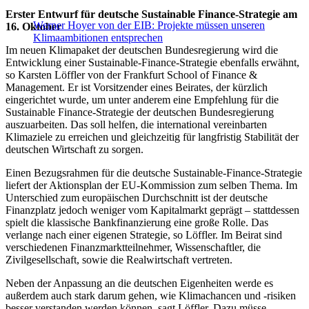
Erster Entwurf für deutsche Sustainable Finance-Strategie am
Werner Hoyer von der EIB: Projekte müssen unseren
16. Oktober
Klimaambitionen entsprechen
Im neuen Klimapaket der deutschen Bundesregierung wird die
Entwicklung einer Sustainable-Finance-Strategie ebenfalls erwähnt,
so Karsten Löffler von der Frankfurt School of Finance &
Management. Er ist Vorsitzender eines Beirates, der kürzlich
eingerichtet wurde, um unter anderem eine Empfehlung für die
Sustainable Finance-Strategie der deutschen Bundesregierung
auszuarbeiten. Das soll helfen, die international vereinbarten
Klimaziele zu erreichen und gleichzeitig für langfristig Stabilität der
deutschen Wirtschaft zu sorgen.
Einen Bezugsrahmen für die deutsche Sustainable-Finance-Strategie
liefert der Aktionsplan der EU-Kommission zum selben Thema. Im
Unterschied zum europäischen Durchschnitt ist der deutsche
Finanzplatz jedoch weniger vom Kapitalmarkt geprägt – stattdessen
spielt die klassische Bankfinanzierung eine große Rolle. Das
verlange nach einer eigenen Strategie, so Löffler. Im Beirat sind
verschiedenen Finanzmarktteilnehmer, Wissenschaftler, die
Zivilgesellschaft, sowie die Realwirtschaft vertreten.
Neben der Anpassung an die deutschen Eigenheiten werde es
außerdem auch stark darum gehen, wie Klimachancen und -risiken
besser verstanden werden können, sagt Löffler. Dazu müsse