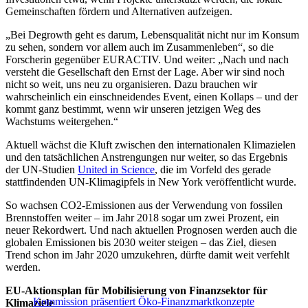
Gemeinschaften fördern und Alternativen aufzeigen.
„Bei Degrowth geht es darum, Lebensqualität nicht nur im Konsum
zu sehen, sondern vor allem auch im Zusammenleben“, so die
Forscherin gegenüber EURACTIV. Und weiter: „Nach und nach
versteht die Gesellschaft den Ernst der Lage. Aber wir sind noch
nicht so weit, uns neu zu organisieren. Dazu brauchen wir
wahrscheinlich ein einschneidendes Event, einen Kollaps – und der
kommt ganz bestimmt, wenn wir unseren jetzigen Weg des
Wachstums weitergehen.“
Aktuell wächst die Kluft zwischen den internationalen Klimazielen
und den tatsächlichen Anstrengungen nur weiter, so das Ergebnis
der UN-Studien
United in Science
, die im Vorfeld des gerade
stattfindenden UN-Klimagipfels in New York veröffentlicht wurde.
So wachsen CO2-Emissionen aus der Verwendung von fossilen
Brennstoffen weiter – im Jahr 2018 sogar um zwei Prozent, ein
neuer Rekordwert. Und nach aktuellen Prognosen werden auch die
globalen Emissionen bis 2030 weiter steigen – das Ziel, diesen
Trend schon im Jahr 2020 umzukehren, dürfte damit weit verfehlt
werden.
EU-Aktionsplan für Mobilisierung von Finanzsektor für
Kommission präsentiert Öko-Finanzmarktkonzepte
Klimaziele