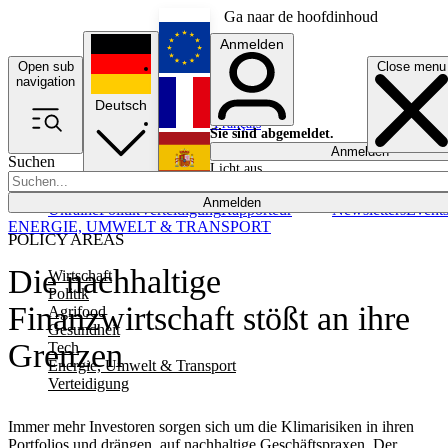
Ga naar de hoofdinhoud
Anmelden
Open sub
Close menu
English
navigation
Deutsch
Français
Sie sind abgemeldet.
Anmelden
Suchen
Licht aus
Español
Anmelden
Ukraine
Politik
Verteidigung
Rapporteur
Newsletters
Event
ENERGIE, UMWELT & TRANSPORT
POLICY AREAS
Die nachhaltige
Wirtschaft
Politik
Finanzwirtschaft stößt an ihre
Agrifood
Gesundheit
Grenzen
Tech
Energie, Umwelt & Transport
Verteidigung
Immer mehr Investoren sorgen sich um die Klimarisiken in ihren
Portfolios und drängen auf nachhaltige Geschäftspraxen. Der