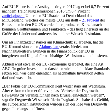
Auf EU-Ebene ist der Anstieg niedriger: 2017 lag er bei 0,7 Prozent
nachdem Treibhausgasemissionen 2016 um 0,4 Prozent
zurückgingen.
Unter den EU-Staaten ist Deutschland das
Mitgliedsland, welches das meiste CO2 ausstößt –
21 Prozent
der
Emissionen in den EU-28 werden hier produziert. Kurz danach
kommen Großbritannien und Frankreich – das liegt einerseits an der
Größe der Länder und andererseits an ihrer Wirtschaftsstruktur.
Um als Finanzakteur stärker am Klimaschutz zu arbeiten, hat die
EU-Kommission einen
Aktionsplan
verabschiedet, um
Nachhaltigkeitserwägungen in die Finanzpolitik der EU in
integrieren und Kapital für nachhaltiges Wachstum zu mobilisieren.
Aktuell wird etwa an der EU-Taxonomie gearbeitet, die eine Art
ABC für grüne Investitionen darstellen wird und die klare Standards
setzen soll, was denn eigentlich als nachhaltige Investition gelten
darf und was nicht.
„Der Fokus der EU-Kommission liegt weiter stark auf Wachstum.
Aber es kommt immer öfter vor, dass Vertreter der Degrowth-
Bewegung zu Veranstaltungen nach Brüssel eingeladen werden“,
sagt die Degrowth-Wissenschaftlerin Tsagkari. Sie habe das Gefühl,
die europäischen Institutionen würden sich der Idee von Degrowth
gegenüber langsam öffnen.