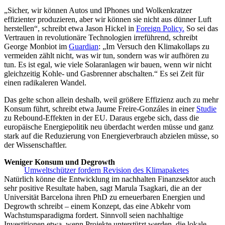
„Sicher, wir können Autos und IPhones und Wolkenkratzer
effizienter produzieren, aber wir können sie nicht aus dünner Luft
herstellen“, schreibt etwa Jason Hickel in
Foreign Policy.
So sei das
Vertrauen in revolutionäre Technologien irreführend, schreibt
George Monbiot im
Guardian
: „Im Versuch den Klimakollaps zu
vermeiden zählt nicht, was wir tun, sondern was wir aufhören zu
tun. Es ist egal, wie viele Solaranlagen wir bauen, wenn wir nicht
gleichzeitig Kohle- und Gasbrenner abschalten.“ Es sei Zeit für
einen radikaleren Wandel.
Das gelte schon allein deshalb, weil größere Effizienz auch zu mehr
Konsum führt, schreibt etwa Jaume Freire-Gonzáles in einer
Studie
zu Rebound-Effekten in der EU. Daraus ergebe sich, dass die
europäische Energiepolitik neu überdacht werden müsse und ganz
stark auf die Reduzierung von Energieverbrauch abzielen müsse, so
der Wissenschaftler.
Weniger Konsum und Degrowth
Umweltschützer fordern Revision des Klimapaketes
Natürlich könne die Entwicklung im nachhalten Finanzsektor auch
sehr positive Resultate haben, sagt Marula Tsagkari, die an der
Universität Barcelona ihren PhD zu erneuerbaren Energien und
Degrowth schreibt – einem Konzept, das eine Abkehr vom
Wachstumsparadigma fordert. Sinnvoll seien nachhaltige
Investitionen etwa, wenn Projekte unterstützt werden, die lokale