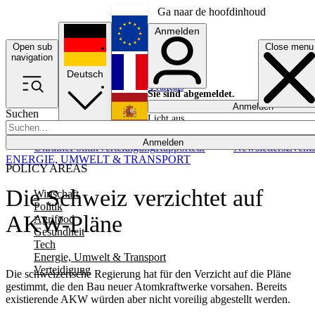
Ga naar de hoofdinhoud
Anmelden
Open sub
Close menu
English
navigation
Deutsch
Français
Sie sind abgemeldet.
Anmelden
Suchen
Licht aus
Español
Anmelden
Ukraine
Politik
Verteidigung
Rapporteur
Newsletters
Event
ENERGIE, UMWELT & TRANSPORT
POLICY AREAS
Die Schweiz verzichtet auf
Wirtschaft
Politik
AKW-Pläne
Agrifood
Gesundheit
Tech
Energie, Umwelt & Transport
Verteidigung
Die schweizerische Regierung hat für den Verzicht auf die Pläne
gestimmt, die den Bau neuer Atomkraftwerke vorsahen. Bereits
existierende AKW würden aber nicht voreilig abgestellt werden.