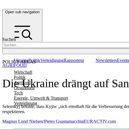
Open sub navigation
Suchen
Ukraine
Politik
Verteidigung
Rapporteur
Newsletters
Event
POLICY AREAS
AGRIFOOD
Wirtschaft
Politik
Die Ukraine drängt auf San
Agrifood
Gesundheit
Tech
Energie, Umwelt & Transport
Verteidigung
Selenskyj betonte, dass Kyjiw „sich ernsthaft für die Verbesserung de
respektieren.
Magnus Lund Nielsen
/
Pietro Guastamacchia
EURACTIV.com