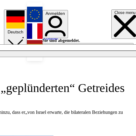
Close menu
Anmelden
English
Deutsch
Français
Sie sind abgemeldet.
Anmelden
Licht aus
Español
 „geplünderten“ Getreides
hinzu, dass er„von Israel erwarte, die bilateralen Beziehungen zu