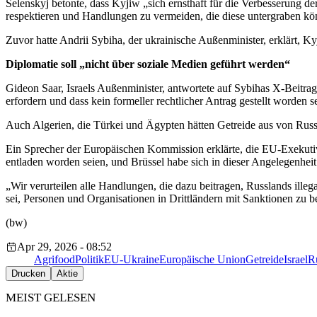
Selenskyj betonte, dass Kyjiw
„sich ernsthaft für die Verbesserung de
respektieren und Handlungen zu vermeiden, die diese untergraben kö
Zuvor hatte Andrii Sybiha, der ukrainische Außenminister, erklärt, K
Diplomatie soll „nicht über soziale Medien geführt werden“
Gideon Saar, Israels Außenminister, antwortete auf
Sybihas X-Beitra
erfordern und dass kein formeller rechtlicher Antrag gestellt worden 
Auch Algerien, die Türkei und Ägypten hätten Getreide aus von Russl
Ein Sprecher der Europäischen Kommission erklärte, die EU-Exekuti
entladen worden seien, und Brüssel habe sich in dieser Angelegenhei
„Wir verurteilen alle Handlungen, die dazu beitragen, Russlands ill
sei, Personen und Organisationen in Drittländern mit Sanktionen zu bel
(bw)
Apr 29, 2026 - 08:52
Agrifood
Politik
EU-Ukraine
Europäische Union
Getreide
Israel
R
Drucken
Aktie
MEIST GELESEN