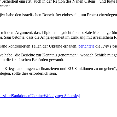
r Sicherheit einsetzt, auch in der Region des Nahen Ostens“, und fügte 
nnten“.
yjiw habe den israelischen Botschafter einbestellt, um Protest einzule
g mit dem Argument,
dass Diplomatie „nicht über soziale Medien gefüh
sei. Saar betonte, dass die Angelegenheit im Einklang mit israelischem 
and kontrollierten Teilen der Ukraine erhalten,
berichtete
die
Kyiv Pos
ve habe „die Berichte zur Kenntnis genommen“, wonach Schiffe mit ge
t an die israelischen Behörden gewandt.
egale Kriegshandlungen zu finanzieren und EU-Sanktionen zu umgehen“, 
egen, sollte dies erforderlich sein.
ussland
Sanktionen
Ukraine
Wolodymyr Selenskyj