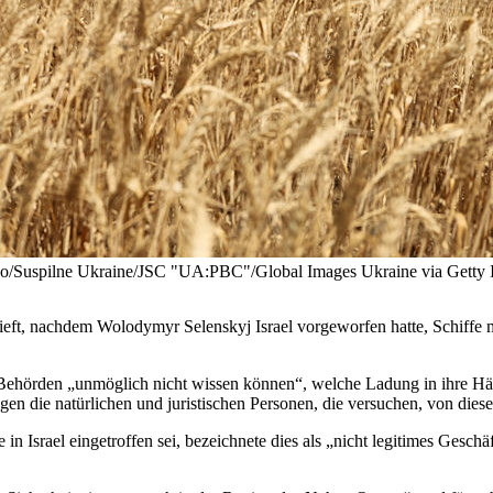
enko/Suspilne Ukraine/JSC "UA:PBC"/Global Images Ukraine via Getty 
rtieft, nachdem Wolodymyr Selenskyj Israel vorgeworfen hatte, Schiffe
n Behörden „unmöglich nicht wissen können“, welche Ladung in ihre Häf
 gegen die natürlichen und juristischen Personen, die versuchen, von die
e in Israel eingetroffen sei, bezeichnete dies als „nicht legitimes Gesc