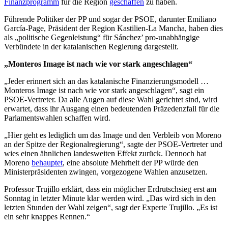
Finanzprogramm
für die Region
geschaffen
zu haben.
Führende Politiker der PP und sogar der PSOE, darunter Emiliano
García-Page, Präsident der Region Kastilien-La Mancha, haben dies
als „politische Gegenleistung“ für Sánchez’ pro-unabhängige
Verbündete in der katalanischen Regierung dargestellt.
„Monteros Image ist nach wie vor stark angeschlagen“
„Jeder erinnert sich an das katalanische Finanzierungsmodell …
Monteros Image ist nach wie vor stark angeschlagen“, sagt ein
PSOE-Vertreter. Da alle Augen auf diese Wahl gerichtet sind, wird
erwartet, dass ihr Ausgang einen bedeutenden Präzedenzfall für die
Parlamentswahlen schaffen wird.
„Hier geht es lediglich um das Image und den Verbleib von Moreno
an der Spitze der Regionalregierung“, sagte der PSOE-Vertreter und
wies einen ähnlichen landesweiten Effekt zurück. Dennoch hat
Moreno
behauptet
, eine absolute Mehrheit der PP würde den
Ministerpräsidenten zwingen, vorgezogene Wahlen anzusetzen.
Professor Trujillo erklärt, dass ein möglicher Erdrutschsieg erst am
Sonntag in letzter Minute klar werden wird. „Das wird sich in den
letzten Stunden der Wahl zeigen“, sagt der Experte Trujillo. „Es ist
ein sehr knappes Rennen.“