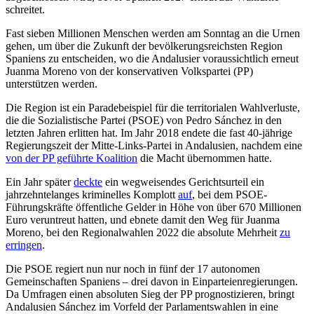
schreitet.
Fast sieben Millionen Menschen werden am Sonntag an die Urnen
gehen, um über die Zukunft der bevölkerungsreichsten Region
Spaniens zu entscheiden, wo die Andalusier voraussichtlich erneut
Juanma Moreno von der konservativen Volkspartei (PP)
unterstützen werden.
Die Region ist ein Paradebeispiel für die territorialen Wahlverluste,
die die Sozialistische Partei (PSOE) von Pedro Sánchez in den
letzten Jahren erlitten hat. Im Jahr 2018 endete die fast 40-jährige
Regierungszeit der Mitte-Links-Partei in Andalusien, nachdem eine
von der PP geführte Koalition
die Macht übernommen hatte.
Ein Jahr später
deckte
ein wegweisendes Gerichtsurteil ein
jahrzehntelanges kriminelles Komplott
auf
, bei dem PSOE-
Führungskräfte öffentliche Gelder in Höhe von über 670 Millionen
Euro veruntreut hatten, und ebnete damit den Weg für Juanma
Moreno, bei den Regionalwahlen 2022 die absolute Mehrheit
zu
erringen
.
Die PSOE regiert nun nur noch in fünf der 17 autonomen
Gemeinschaften Spaniens – drei davon in Einparteienregierungen.
Da Umfragen einen absoluten Sieg der PP prognostizieren, bringt
Andalusien Sánchez im Vorfeld der Parlamentswahlen in eine