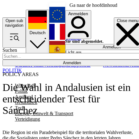
Ga naar de hoofdinhoud
Anmelden
Open sub
Close menu
English
navigation
Deutsch
Français
Sie sind abgemeldet.
Anmelden
Suchen
Licht aus
Español
Anmelden
Ukraine
Politik
Verteidigung
Rapporteur
Newsletters
Event
POLITIK
POLICY AREAS
Die Wahl in Andalusien ist ein
Wirtschaft
Politik
entscheidender Test für
Agrifood
Gesundheit
Sánchez
Tech
Energie, Umwelt & Transport
Verteidigung
Die Region ist ein Paradebeispiel für die territorialen Wahlverluste,
die die Sozialisten unter Pedro Sánchez in den letzten Jahren