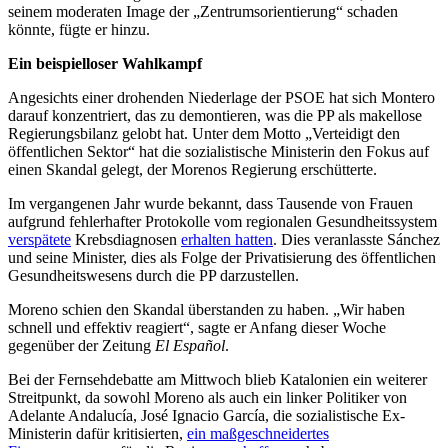
seinem moderaten Image der „Zentrumsorientierung“ schaden
könnte, fügte er hinzu.
Ein beispielloser Wahlkampf
Angesichts einer drohenden Niederlage der PSOE hat sich Montero
darauf konzentriert, das zu demontieren, was die PP als makellose
Regierungsbilanz gelobt hat. Unter dem Motto „Verteidigt den
öffentlichen Sektor“ hat die sozialistische Ministerin den Fokus auf
einen Skandal gelegt, der Morenos Regierung erschütterte.
Im vergangenen Jahr wurde bekannt, dass Tausende von Frauen
aufgrund fehlerhafter Protokolle vom regionalen Gesundheitssystem
verspätete
Krebsdiagnosen
erhalten hatten
. Dies veranlasste Sánchez
und seine Minister, dies als Folge der Privatisierung des öffentlichen
Gesundheitswesens durch die PP darzustellen.
Moreno schien den Skandal überstanden zu haben. „Wir haben
schnell und effektiv reagiert“, sagte er Anfang dieser Woche
gegenüber der Zeitung
El Español
.
Bei der Fernsehdebatte am Mittwoch blieb Katalonien ein weiterer
Streitpunkt, da sowohl Moreno als auch ein linker Politiker von
Adelante Andalucía, José Ignacio García, die sozialistische Ex-
Ministerin dafür kritisierten,
ein maßgeschneidertes