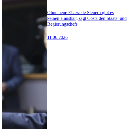
Ohne neue EU-weite Steuern gibt es
keinen Haushalt, sagt Costa den Staats- und
Regierungschefs
11.06.2026