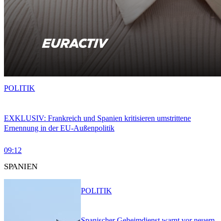
POLITIK
EXKLUSIV: Frankreich und Spanien kritisieren umstrittene
Ernennung in der EU-Außenpolitik
09:12
SPANIEN
POLITIK
Spanischer Geheimdienst warnt vor neuem