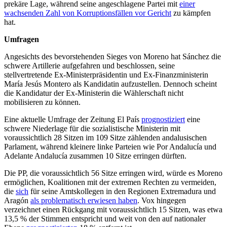
prekäre Lage, während seine angeschlagene Partei mit
einer
wachsenden Zahl von Korruptionsfällen vor Gericht
zu kämpfen
hat.
Umfragen
Angesichts des bevorstehenden Sieges von Moreno hat Sánchez die
schwere Artillerie aufgefahren und beschlossen, seine
stellvertretende Ex-Ministerpräsidentin und Ex-Finanzministerin
María Jesús Montero als Kandidatin aufzustellen. Dennoch scheint
die Kandidatur der Ex-Ministerin die Wählerschaft nicht
mobilisieren zu können.
Eine aktuelle Umfrage der Zeitung El País
prognostiziert
eine
schwere Niederlage für die sozialistische Ministerin mit
voraussichtlich 28 Sitzen im 109 Sitze zählenden andalusischen
Parlament, während kleinere linke Parteien wie Por Andalucía und
Adelante Andalucía zusammen 10 Sitze erringen dürften.
Die PP, die voraussichtlich 56 Sitze erringen wird, würde es Moreno
ermöglichen, Koalitionen mit der extremen Rechten zu vermeiden,
die
sich
für seine Amtskollegen in den Regionen Extremadura und
Aragón
als problematisch erwiesen haben
. Vox hingegen
verzeichnet einen Rückgang mit voraussichtlich 15 Sitzen, was etwa
13,5 % der Stimmen entspricht und weit von den auf nationaler