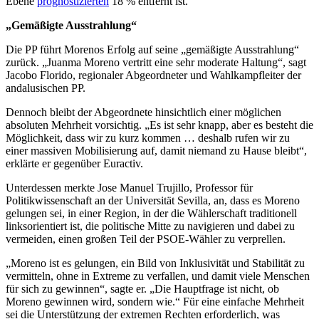
Ebene
prognostizierten
18 % entfernt ist.
„Gemäßigte Ausstrahlung“
Die PP führt Morenos Erfolg auf seine „gemäßigte Ausstrahlung“
zurück. „Juanma Moreno vertritt eine sehr moderate Haltung“, sagt
Jacobo Florido, regionaler Abgeordneter und Wahlkampfleiter der
andalusischen PP.
Dennoch bleibt der Abgeordnete hinsichtlich einer möglichen
absoluten Mehrheit vorsichtig. „Es ist sehr knapp, aber es besteht die
Möglichkeit, dass wir zu kurz kommen … deshalb rufen wir zu
einer massiven Mobilisierung auf, damit niemand zu Hause bleibt“,
erklärte er gegenüber Euractiv.
Unterdessen merkte Jose Manuel Trujillo, Professor für
Politikwissenschaft an der Universität Sevilla, an, dass es Moreno
gelungen sei, in einer Region, in der die Wählerschaft traditionell
linksorientiert ist, die politische Mitte zu navigieren und dabei zu
vermeiden, einen großen Teil der PSOE-Wähler zu verprellen.
„Moreno ist es gelungen, ein Bild von Inklusivität und Stabilität zu
vermitteln, ohne in Extreme zu verfallen, und damit viele Menschen
für sich zu gewinnen“, sagte er. „Die Hauptfrage ist nicht, ob
Moreno gewinnen wird, sondern wie.“ Für eine einfache Mehrheit
sei die Unterstützung der extremen Rechten erforderlich, was