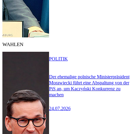
WAHLEN
POLITIK
Der ehemalige polnische Ministerpräsident
Morawiecki führt eine Abspaltung von der
PiS an, um Kaczyński Konkurrenz zu
machen
24.07.2026