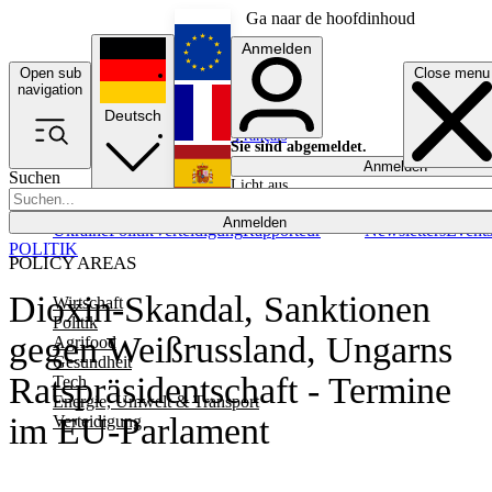
Ga naar de hoofdinhoud
Anmelden
Open sub
Close menu
English
navigation
Deutsch
Français
Sie sind abgemeldet.
Anmelden
Suchen
Licht aus
Español
Anmelden
Ukraine
Politik
Verteidigung
Rapporteur
Newsletters
Event
POLITIK
POLICY AREAS
Dioxin-Skandal, Sanktionen
Wirtschaft
Politik
gegen Weißrussland, Ungarns
Agrifood
Gesundheit
Ratspräsidentschaft - Termine
Tech
Energie, Umwelt & Transport
im EU-Parlament
Verteidigung