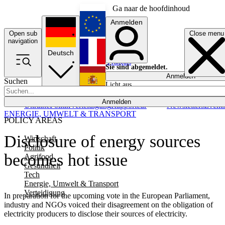
Ga naar de hoofdinhoud
Anmelden
Open sub
Close menu
English
navigation
Deutsch
Français
Sie sind abgemeldet.
Anmelden
Suchen
Licht aus
Español
Anmelden
Ukraine
Politik
Verteidigung
Rapporteur
Newsletters
Event
ENERGIE, UMWELT & TRANSPORT
POLICY AREAS
Disclosure of energy sources
Wirtschaft
Politik
becomes hot issue
Agrifood
Gesundheit
Tech
Energie, Umwelt & Transport
Verteidigung
In preparation for the upcoming vote in the European Parliament,
industry and NGOs voiced their disagreement on the obligation of
electricity producers to disclose their sources of electricity.