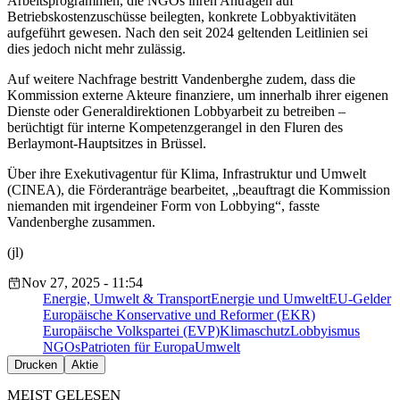
Arbeitsprogrammen, die NGOs ihren Anträgen auf
Betriebskostenzuschüsse beilegten, konkrete Lobbyaktivitäten
aufgeführt gewesen. Nach den seit 2024 geltenden Leitlinien sei
dies jedoch nicht mehr zulässig.
Auf weitere Nachfrage bestritt Vandenberghe zudem, dass die
Kommission externe Akteure finanziere, um innerhalb ihrer eigenen
Dienste oder Generaldirektionen Lobbyarbeit zu betreiben –
berüchtigt für interne Kompetenzgerangel in den Fluren des
Berlaymont-Hauptsitzes in Brüssel.
Über ihre Exekutivagentur für Klima, Infrastruktur und Umwelt
(CINEA), die Förderanträge bearbeitet, „beauftragt die Kommission
niemanden mit irgendeiner Form von Lobbying“, fasste
Vandenberghe zusammen.
(jl)
Nov 27, 2025 - 11:54
Energie, Umwelt & Transport
Energie und Umwelt
EU-Gelder
Europäische Konservative und Reformer (EKR)
Europäische Volkspartei (EVP)
Klimaschutz
Lobbyismus
NGOs
Patrioten für Europa
Umwelt
Drucken
Aktie
MEIST GELESEN