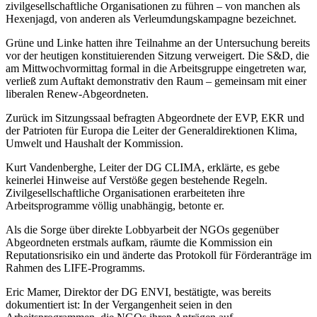
zivilgesellschaftliche Organisationen zu führen – von manchen als
Hexenjagd, von anderen als Verleumdungskampagne bezeichnet.
Grüne und Linke hatten ihre Teilnahme an der Untersuchung bereits
vor der heutigen konstituierenden Sitzung verweigert. Die S&D, die
am Mittwochvormittag formal in die Arbeitsgruppe eingetreten war,
verließ zum Auftakt demonstrativ den Raum – gemeinsam mit einer
liberalen Renew-Abgeordneten.
Zurück im Sitzungssaal befragten Abgeordnete der EVP, EKR und
der Patrioten für Europa die Leiter der Generaldirektionen Klima,
Umwelt und Haushalt der Kommission.
Kurt Vandenberghe, Leiter der DG CLIMA, erklärte, es gebe
keinerlei Hinweise auf Verstöße gegen bestehende Regeln.
Zivilgesellschaftliche Organisationen erarbeiteten ihre
Arbeitsprogramme völlig unabhängig, betonte er.
Als die Sorge über direkte Lobbyarbeit der NGOs gegenüber
Abgeordneten erstmals aufkam, räumte die Kommission ein
Reputationsrisiko ein und änderte das Protokoll für Förderanträge im
Rahmen des LIFE-Programms.
Eric Mamer, Direktor der DG ENVI, bestätigte, was bereits
dokumentiert ist: In der Vergangenheit seien in den