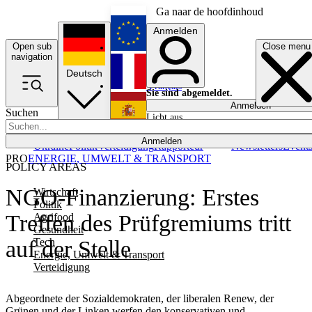
Ga naar de hoofdinhoud
Anmelden
Open sub
Close menu
English
navigation
Deutsch
Français
Sie sind abgemeldet.
Anmelden
Suchen
Licht aus
Español
Anmelden
Ukraine
Politik
Verteidigung
Rapporteur
Newsletters
Event
PRO
ENERGIE, UMWELT & TRANSPORT
POLICY AREAS
NGO-Finanzierung: Erstes
Wirtschaft
Politik
Treffen des Prüfgremiums tritt
Agrifood
Gesundheit
Tech
auf der Stelle
Energie, Umwelt & Transport
Verteidigung
Abgeordnete der Sozialdemokraten, der liberalen Renew, der
Grünen und der Linken werfen den konservativen und