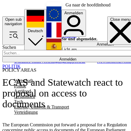
Ga naar de hoofdinhoud
Anmelden
Open sub
Close menu
English
navigation
Deutsch
Français
Sie sind abgemeldet.
Anmelden
Suchen
Licht aus
Español
Anmelden
Ukraine
Politik
Verteidigung
Rapporteur
Newsletters
Event
POLITIK
POLICY AREAS
ECAS and Statewatch react to
Wirtschaft
Politik
proposal on access to
Agrifood
Gesundheit
documents
Tech
Energie, Umwelt & Transport
Verteidigung
The European Commission put forward a proposal for a Regulation
concerning public access to documents of the European Parliament,