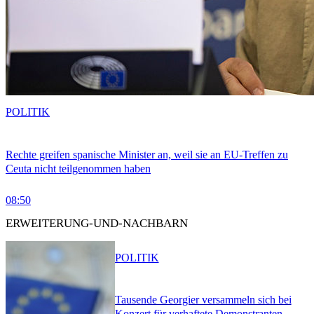
POLITIK
Rechte greifen spanische Minister an, weil sie an EU-Treffen zu
Ceuta nicht teilgenommen haben
08:50
ERWEITERUNG-UND-NACHBARN
POLITIK
Tausende Georgier versammeln sich bei
Konzert für verhaftete Demonstranten