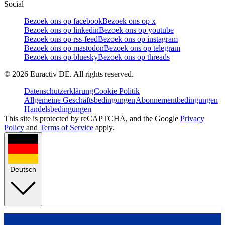
Social
Bezoek ons op facebook
Bezoek ons op x
Bezoek ons op linkedin
Bezoek ons op youtube
Bezoek ons op rss-feed
Bezoek ons op instagram
Bezoek ons op mastodon
Bezoek ons op telegram
Bezoek ons op bluesky
Bezoek ons op threads
©
2026
Euractiv DE. All rights reserved.
Datenschutzerklärung
Cookie Politik
Allgemeine Geschäftsbedingungen
Abonnementbedingungen
Handelsbedingungen
This site is protected by reCAPTCHA, and the Google
Privacy
Policy
and
Terms of Service
apply.
Deutsch