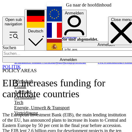
Ga naar de hoofdinhoud
Anmelden
Open sub
Close menu
English
navigation
Deutsch
Français
Sie sind abgemeldet.
Anmelden
Suchen
Licht aus
Español
Anmelden
Ukraine
Politik
Verteidigung
Rapporteur
Newsletters
Event
POLITIK
POLICY AREAS
EIB increases funding for
Wirtschaft
Politik
candidate countries
Agrifood
Gesundheit
Tech
Energie, Umwelt & Transport
Verteidigung
The European Investment Bank (EIB), the main lending institution
of the EU, has announced plans to increase its loans to Central and
Eastern Europe by 50 per cent in the final year before accession.
The EIB lent 2.6 billion euro for development projects in the ten