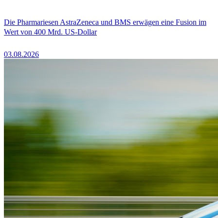
Die Pharmariesen AstraZeneca und BMS erwägen eine Fusion im
Wert von 400 Mrd. US-Dollar
03.08.2026