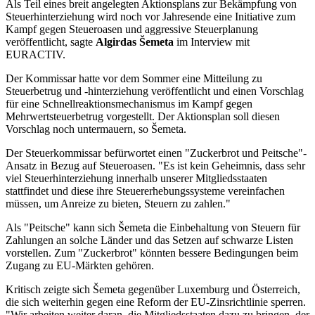
Als Teil eines breit angelegten Aktionsplans zur Bekämpfung von
Steuerhinterziehung wird noch vor Jahresende eine Initiative zum
Kampf gegen Steueroasen und aggressive Steuerplanung
veröffentlicht, sagte
Algirdas Šemeta
im Interview mit
EURACTIV.
Der Kommissar hatte vor dem Sommer eine Mitteilung zu
Steuerbetrug und -hinterziehung veröffentlicht und einen Vorschlag
für eine Schnellreaktionsmechanismus im Kampf gegen
Mehrwertsteuerbetrug vorgestellt. Der Aktionsplan soll diesen
Vorschlag noch untermauern, so Šemeta.
Der Steuerkommissar befürwortet einen "Zuckerbrot und Peitsche"-
Ansatz in Bezug auf Steueroasen. "Es ist kein Geheimnis, dass sehr
viel Steuerhinterziehung innerhalb unserer Mitgliedsstaaten
stattfindet und diese ihre Steuererhebungssysteme vereinfachen
müssen, um Anreize zu bieten, Steuern zu zahlen."
Als "Peitsche" kann sich Šemeta die Einbehaltung von Steuern für
Zahlungen an solche Länder und das Setzen auf schwarze Listen
vorstellen. Zum "Zuckerbrot" könnten bessere Bedingungen beim
Zugang zu EU-Märkten gehören.
Kritisch zeigte sich Šemeta gegenüber Luxemburg und Österreich,
die sich weiterhin gegen eine Reform der EU-Zinsrichtlinie sperren.
"Wir arbeiten weiter daran, die Mitgliedsstaaten dazu zu bringen, der