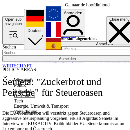
Ga naar de hoofdinhoud
Anmelden
Open sub
Close menu
English
navigation
Deutsch
Français
Sie sind abgemeldet.
Anmelden
Suchen
Licht aus
Español
Anmelden
Ukraine
Politik
Verteidigung
Rapporteur
Newsletters
Event
WIRTSCHAFT
POLICY AREAS
Šemeta: "Zuckerbrot und
Wirtschaft
Politik
Peitsche" für Steueroasen
Agrifood
Gesundheit
Tech
Energie, Umwelt & Transport
Verteidigung
Die EU-Kommission will verstärkt gegen Steueroasen und
aggressive Steuerplanung vorgehen, erklärt Algirdas Šemeta im
Interview mit EURACTIV. Kritik übt der EU-Steuerkommissar an
Luxemburg und Österreich.