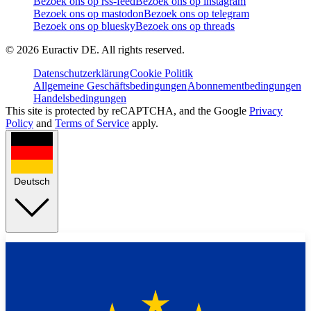
Bezoek ons op rss-feed
Bezoek ons op instagram
Bezoek ons op mastodon
Bezoek ons op telegram
Bezoek ons op bluesky
Bezoek ons op threads
©
2026
Euractiv DE. All rights reserved.
Datenschutzerklärung
Cookie Politik
Allgemeine Geschäftsbedingungen
Abonnementbedingungen
Handelsbedingungen
This site is protected by reCAPTCHA, and the Google
Privacy
Policy
and
Terms of Service
apply.
Deutsch