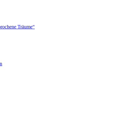
brochene Träume“
en