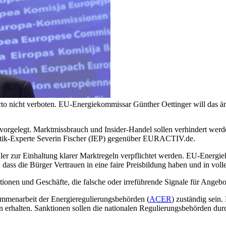
to nicht verboten. EU-Energiekommissar Günther Oettinger will das ä
gelegt. Marktmissbrauch und Insider-Handel sollen verhindert werden
olitik-Experte Severin Fischer (IEP) gegenüber EURACTIV.de.
dler zur Einhaltung klarer Marktregeln verpflichtet werden. EU-Energ
dass die Bürger Vertrauen in eine faire Preisbildung haben und in v
ionen und Geschäfte, die falsche oder irreführende Signale für Angebo
ammenarbeit der Energieregulierungsbehörden (
ACER
) zuständig sein
n erhalten. Sanktionen sollen die nationalen Regulierungsbehörden dur