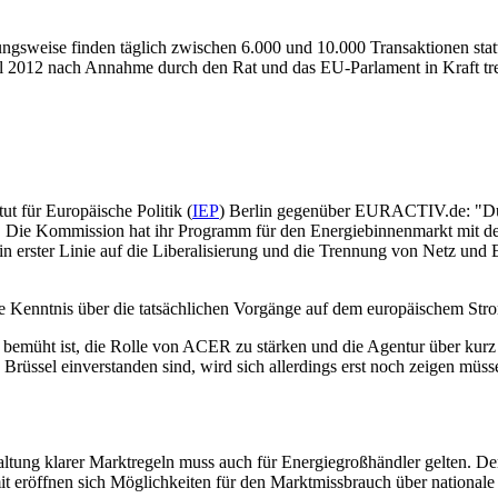
zungsweise finden täglich zwischen 6.000 und 10.000 Transaktionen st
ll 2012 nach Annahme durch den Rat und das EU-Parlament in Kraft tre
ut für Europäische Politik (
IEP
) Berlin gegenüber EURACTIV.de: "Durc
hat. Die Kommission hat ihr Programm für den Energiebinnenmarkt mit d
 erster Linie auf die Liberalisierung und die Trennung von Netz und 
e Kenntnis über die tatsächlichen Vorgänge auf dem europäischem Stro
 bemüht ist, die Rolle von ACER zu stärken und die Agentur über kurz 
 Brüssel einverstanden sind, wird sich allerdings erst noch zeigen mü
ltung klarer Marktregeln muss auch für Energiegroßhändler gelten. D
t eröffnen sich Möglichkeiten für den Marktmissbrauch über nationale