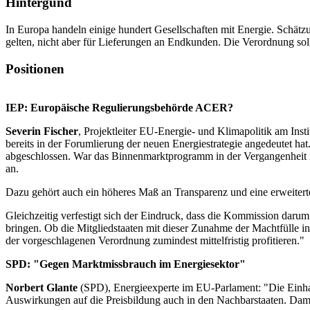
Hintergund
In Europa handeln einige hundert Gesellschaften mit Energie. Schät
gelten, nicht aber für Lieferungen an Endkunden. Die Verordnung so
Positionen
IEP: Europäische Regulierungsbehörde ACER?
Severin Fischer
,
Projektleiter EU-Energie- und Klimapolitik am Instit
bereits in der Forumlierung der neuen Energiestrategie angedeutet 
abgeschlossen. War das Binnenmarktprogramm in der Vergangenheit in
an.
Dazu gehört auch ein höheres Maß an Transparenz und eine erweitert
Gleichzeitig verfestigt sich der Eindruck, dass die Kommission darum
bringen. Ob die Mitgliedstaaten mit dieser Zunahme der Machtfülle in
der vorgeschlagenen Verordnung zumindest mittelfristig profitieren."
SPD: "Gegen Marktmissbrauch im Energiesektor"
Norbert Glante
(SPD), Energieexperte im EU-Parlament: "Die Einha
Auswirkungen auf die Preisbildung auch in den Nachbarstaaten. Dami