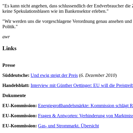
"Es kann nicht angehen, dass schlussendlich der Endverbraucher die 
keine Spekulationsblasen wie im Bankensektor erleben."
"Wir werden uns die vorgeschlagene Verordnung genau ansehen und p
Politik."
awr
Links
Presse
Süddeutsche:
Und ewig steigt der Preis
(
6. Dezember 2010
)
Handelsblatt:
Interview mit Günther Oettinger: EU will die Preistre
Dokumente
EU-Kommission:
Energiegroßhandelsmärkte: Kommission schlägt R
EU-Kommission:
Fragen & Antworten: Verhinderung von Marktmis
EU-Kommission:
Gas- und Strommarkt. Übersicht