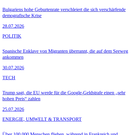
Bulgariens hohe Geburtenrate verschleiert die sich verschärfende
demografische Krise
28.07.2026
POLITIK
Spanische Enklave von Migranten überrannt, die auf dem Seeweg
ankommen
30.07.2026
TECH
Trump sagt, die EU werde für die Google-Geldstrafe einen „sehr
hohen Preis“ zahlen
25.07.2026
ENERGIE, UMWELT & TRANSPORT
Über 100.000 Menschen fliehen, während in Frankreich und