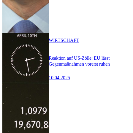
WIRTSCHAFT
Reaktion auf US-Zölle: EU lässt
Gegenmaßnahmen vorerst ruhen
10.04.2025