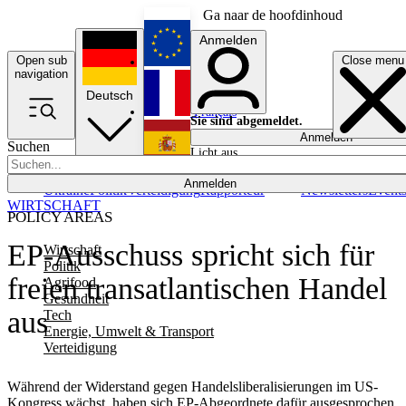
Ga naar de hoofdinhoud
Anmelden
Open sub
Close menu
English
navigation
Deutsch
Français
Sie sind abgemeldet.
Anmelden
Suchen
Licht aus
Español
Anmelden
Ukraine
Politik
Verteidigung
Rapporteur
Newsletters
Event
WIRTSCHAFT
POLICY AREAS
EP-Ausschuss spricht sich für
Wirtschaft
Politik
freien transatlantischen Handel
Agrifood
Gesundheit
aus
Tech
Energie, Umwelt & Transport
Verteidigung
Während der Widerstand gegen Handelsliberalisierungen im US-
Kongress wächst, haben sich EP-Abgeordnete dafür ausgesprochen,