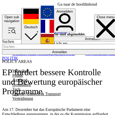
Ga naar de hoofdinhoud
Anmelden
Open sub
Close menu
English
navigation
Deutsch
Français
Sie sind abgemeldet.
Anmelden
Suchen
Licht aus
Español
Anmelden
Ukraine
Politik
Verteidigung
Rapporteur
Newsletters
Event
POLITIK
POLICY AREAS
EP fordert bessere Kontrolle
Wirtschaft
Politik
und Bewertung europäischer
Agrifood
Gesundheit
Programme
Tech
Energie, Umwelt & Transport
Verteidigung
Am 17. Dezember hat das Europäische Parlament eine
Entschließung angenommen, in der es die Kommission auffordert,