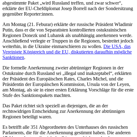
abgestimmte Paket „wird Russland treffen, und zwar schwer“,
erklärte der EU-Chefdiplomat Josep Borrell nach der Sondersitzung
gegenüber Reporter:innen.
Am Montag (21. Feburar) erklärte der russische Präsident Wladimir
Putin, dass er die von Separatisten kontrollierten ostukrainischen
Regionen Donezk und Luhansk als unabhängig anerkennen werde.
Anschließend verlegte er Truppen in die Regionen, bestreitet jedoch
weiterhin, in die Ukraine einmarschieren zu wollen.
Die USA, das
Vereinigte Königreich und die EU, diskutierten daraufhin mögliche
Sanktionen
.
Die formelle Anerkennung zweier abtrünniger Regionen in der
Ostukraine durch Russland sei „illegal und inakzeptabel“, erklärten
der Präsident des Europäischen Rates, Charles Michel, und die
Präsidentin der Europäischen Kommission, Ursula von der Leyen,
am Montag, als sie in einer ersten Erklärung Vorschläge für die erste
Stufe des Sanktionspakets machten.
Das Paket richtet sich speziell an diejenigen, die an der
rechtswidrigen Entscheidung zur Anerkennung der abtrünnigen
Regionen beteiligt waren.
Es betrifft alle 351 Abgeordneten des Unterhauses des russischen
Parlaments, die für die Anerkennung gestimmt haben. Die anderen