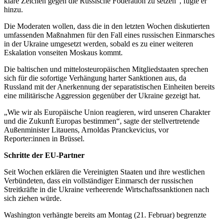
klare Zeichen gegen die Russische Föderation zu setzen”, fügte er
hinzu.
Die Moderaten wollen, dass die in den letzten Wochen diskutierten
umfassenden Maßnahmen für den Fall eines russischen Einmarsches
in der Ukraine umgesetzt werden, sobald es zu einer weiteren
Eskalation vonseiten Moskaus kommt.
Die baltischen und mittelosteuropäischen Mitgliedstaaten sprechen
sich für die sofortige Verhängung harter Sanktionen aus, da
Russland mit der Anerkennung der separatistischen Einheiten bereits
eine militärische Aggression gegenüber der Ukraine gezeigt hat.
„Wie wir als Europäische Union reagieren, wird unseren Charakter
und die Zukunft Europas bestimmen“, sagte der stellvertretende
Außenminister Litauens, Arnoldas Pranckevicius, vor
Reporter:innen in Brüssel.
Schritte der EU-Partner
Seit Wochen erklären die Vereinigten Staaten und ihre westlichen
Verbündeten, dass ein vollständiger Einmarsch der russischen
Streitkräfte in die Ukraine verheerende Wirtschaftssanktionen nach
sich ziehen würde.
Washington verhängte bereits am Montag (21. Februar) begrenzte