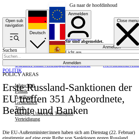
Ga naar de hoofdinhoud
Anmelden
Open sub
Close menu
English
navigation
Deutsch
Français
Sie sind abgemeldet.
Anmelden
Suchen
Licht aus
Español
Anmelden
Ukraine
Politik
Verteidigung
Rapporteur
Newsletters
Event
POLITIK
POLICY AREAS
Erste Russland-Sanktionen der
Wirtschaft
Politik
EU treffen 351 Abgeordnete,
Agrifood
Gesundheit
Beamte und Banken
Tech
Energie, Umwelt & Transport
Verteidigung
Die EU-Außenminister:innen haben sich am Dienstag (22. Februar)
einstimmig auf eine erste Reihe von Sanktionen gegen Russland