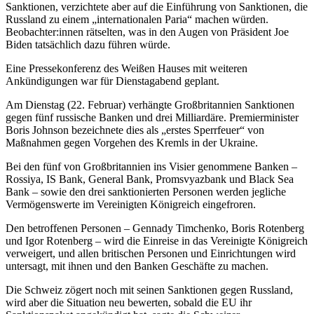
Sanktionen, verzichtete aber auf die Einführung von Sanktionen, die
Russland zu einem „internationalen Paria“ machen würden.
Beobachter:innen rätselten, was in den Augen von Präsident Joe
Biden tatsächlich dazu führen würde.
Eine Pressekonferenz des Weißen Hauses mit weiteren
Ankündigungen war für Dienstagabend geplant.
Am Dienstag (22. Februar) verhängte Großbritannien Sanktionen
gegen fünf russische Banken und drei Milliardäre. Premierminister
Boris Johnson bezeichnete dies als „erstes Sperrfeuer“ von
Maßnahmen gegen Vorgehen des Kremls in der Ukraine.
Bei den fünf von Großbritannien ins Visier genommene Banken –
Rossiya, IS Bank, General Bank, Promsvyazbank und Black Sea
Bank – sowie den drei sanktionierten Personen werden jegliche
Vermögenswerte im Vereinigten Königreich eingefroren.
Den betroffenen Personen – Gennady Timchenko, Boris Rotenberg
und Igor Rotenberg – wird die Einreise in das Vereinigte Königreich
verweigert, und allen britischen Personen und Einrichtungen wird
untersagt, mit ihnen und den Banken Geschäfte zu machen.
Die Schweiz zögert noch mit seinen Sanktionen gegen Russland,
wird aber die Situation neu bewerten, sobald die EU ihr