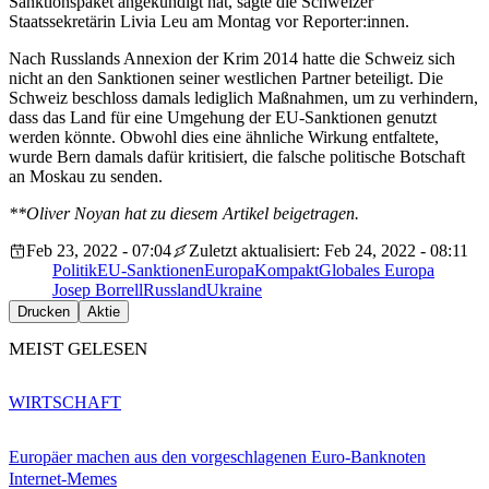
Sanktionspaket angekündigt hat, sagte die Schweizer
Staatssekretärin Livia Leu am Montag vor Reporter:innen.
Nach Russlands Annexion der Krim 2014 hatte die Schweiz sich
nicht an den Sanktionen seiner westlichen Partner beteiligt. Die
Schweiz beschloss damals lediglich Maßnahmen, um zu verhindern,
dass das Land für eine Umgehung der EU-Sanktionen genutzt
werden könnte. Obwohl dies eine ähnliche Wirkung entfaltete,
wurde Bern damals dafür kritisiert, die falsche politische Botschaft
an Moskau zu senden.
**Oliver Noyan hat zu diesem Artikel beigetragen.
Feb 23, 2022 - 07:04
Zuletzt aktualisiert: Feb 24, 2022 - 08:11
Politik
EU-Sanktionen
EuropaKompakt
Globales Europa
Josep Borrell
Russland
Ukraine
Drucken
Aktie
MEIST GELESEN
WIRTSCHAFT
Europäer machen aus den vorgeschlagenen Euro-Banknoten
Internet-Memes