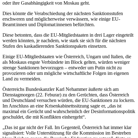
oder ihre Gasabhängigkeit von Moskau geht.
Dies könnte die Verabschiedung der nächsten Sanktionsstufen
erschweren und möglicherweise verwässern, wie einige EU-
Beamt:innen und Diplomat:innenen befürchten.
Diese betonten, dass die EU-Mitgliedstaaten in drei Lager eingeteilt
werden könnten, je nachdem, wie stark sie sich für die nächsten
Stufen des kaskadierenden Sanktionspakets einsetzen.
Einige EU-Mitgliedstaaten wie Österreich, Ungarn und Italien, die
als Moskaus engste Verbündete im Block gelten, würden weniger
strenge Sanktionen bevorzugen – entweder um Putin nicht zu
provozieren oder um mögliche wirtschaftliche Folgen im eigenen
Land zu vermeiden.
Österreichs Bundeskanzler Karl Nehammer äußerte sich am
Dienstagmorgen (22. Feburar) zu den Gerüchten, dass Österreich
und Deutschland versuchen würden, die EU-Sanktionen zu lockern.
Im Anschluss an eine Krisenkabinettssitzung sagte er, „das ist
maximal ein Gerücht und wahrscheinlich der Desinformationspolitik
geschuldet, die mit Konflikten einhergeht“.
„Das ist gar nicht der Fall. Im Gegenteil, Österreich hat immer klar
signalisiert: Volle Unterstützung für die Kommission im Bestreben