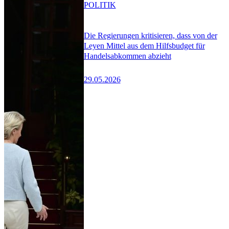
POLITIK
Die Regierungen kritisieren, dass von der
Leyen Mittel aus dem Hilfsbudget für
Handelsabkommen abzieht
29.05.2026