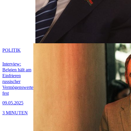
POLITIK
Interview:
Belgien hält am
Einfrieren
russischer
Vermögenswerte
fest
09.05.2025
3 MINUTEN