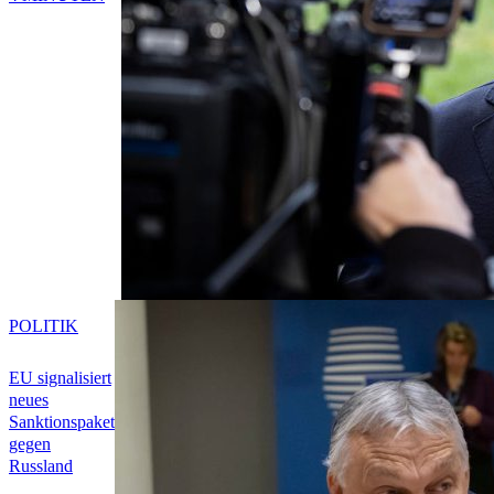
POLITIK
EU signalisiert
neues
Sanktionspaket
gegen
Russland