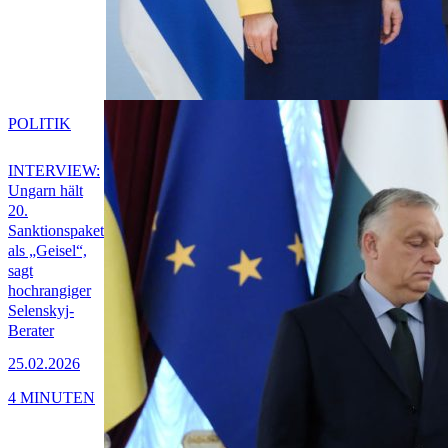
POLITIK
INTERVIEW:
Ungarn hält
20.
Sanktionspaket
als „Geisel“,
sagt
hochrangiger
Selenskyj-
Berater
25.02.2026
4 MINUTEN