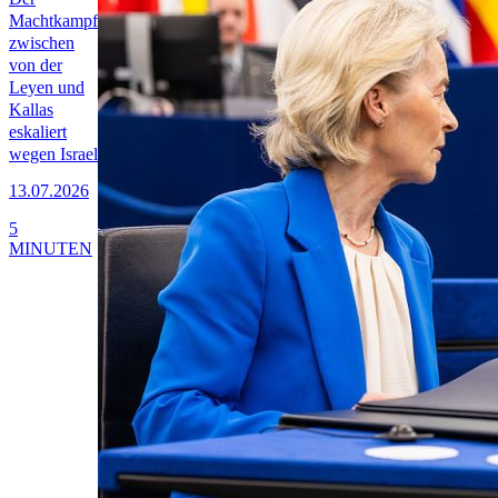
Machtkampf
zwischen
von der
Leyen und
Kallas
eskaliert
wegen Israel
13.07.2026
5
MINUTEN