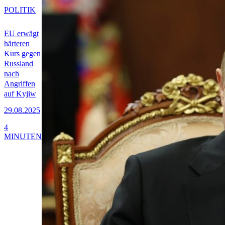
POLITIK
EU erwägt
härteren
Kurs gegen
Russland
nach
Angriffen
auf Kyjiw
29.08.2025
4
MINUTEN