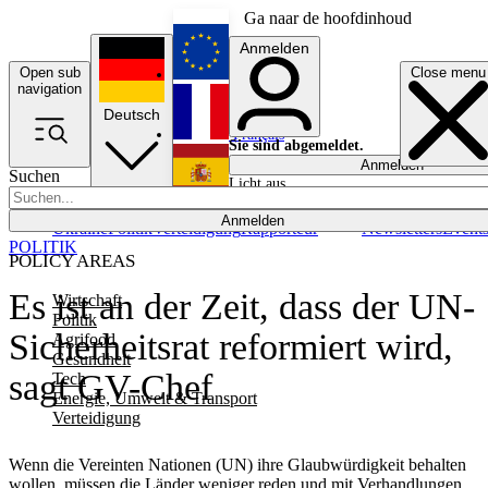
Ga naar de hoofdinhoud
Anmelden
Open sub
Close menu
English
navigation
Deutsch
Français
Sie sind abgemeldet.
Anmelden
Suchen
Licht aus
Español
Anmelden
Ukraine
Politik
Verteidigung
Rapporteur
Newsletters
Event
POLITIK
POLICY AREAS
Es ist an der Zeit, dass der UN-
Wirtschaft
Politik
Sicherheitsrat reformiert wird,
Agrifood
Gesundheit
sagt GV-Chef
Tech
Energie, Umwelt & Transport
Verteidigung
Wenn die Vereinten Nationen (UN) ihre Glaubwürdigkeit behalten
wollen, müssen die Länder weniger reden und mit Verhandlungen