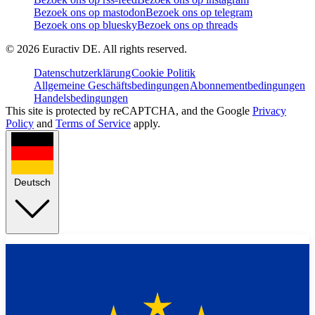
Bezoek ons op mastodon
Bezoek ons op telegram
Bezoek ons op bluesky
Bezoek ons op threads
©
2026
Euractiv DE. All rights reserved.
Datenschutzerklärung
Cookie Politik
Allgemeine Geschäftsbedingungen
Abonnementbedingungen
Handelsbedingungen
This site is protected by reCAPTCHA, and the Google
Privacy
Policy
and
Terms of Service
apply.
Deutsch