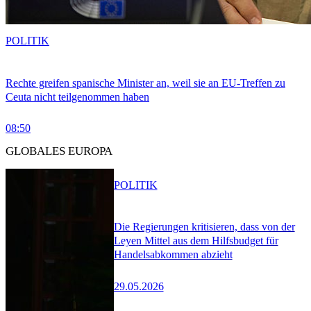
POLITIK
Rechte greifen spanische Minister an, weil sie an EU-Treffen zu
Ceuta nicht teilgenommen haben
08:50
GLOBALES EUROPA
POLITIK
Die Regierungen kritisieren, dass von der
Leyen Mittel aus dem Hilfsbudget für
Handelsabkommen abzieht
29.05.2026