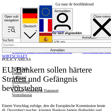
Ga naar de hoofdinhoud
Anmelden
Open sub
Close menu
English
navigation
Deutsch
Français
Sie sind abgemeldet.
Anmelden
Suchen
Licht aus
Español
Anmelden
Ukraine
Politik
Verteidigung
Rapporteur
Newsletters
Event
WIRTSCHAFT
POLICY AREAS
EU-Bankern sollen härtere
Wirtschaft
Politik
Strafen und Gefängnis
Agrifood
Gesundheit
bevorstehen
Tech
Energie, Umwelt & Transport
Verteidigung
Einem Vorschlag zufolge, den die Europäische Kommission heute
(8. Dezember) machte, könnten Bankern härtere Bußgelder und