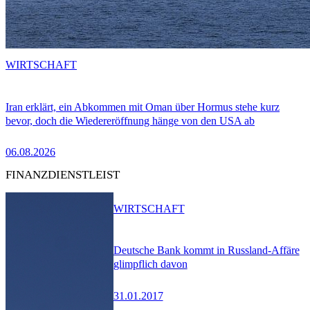
WIRTSCHAFT
Iran erklärt, ein Abkommen mit Oman über Hormus stehe kurz
bevor, doch die Wiedereröffnung hänge von den USA ab
06.08.2026
FINANZDIENSTLEIST
WIRTSCHAFT
Deutsche Bank kommt in Russland-Affäre
glimpflich davon
31.01.2017