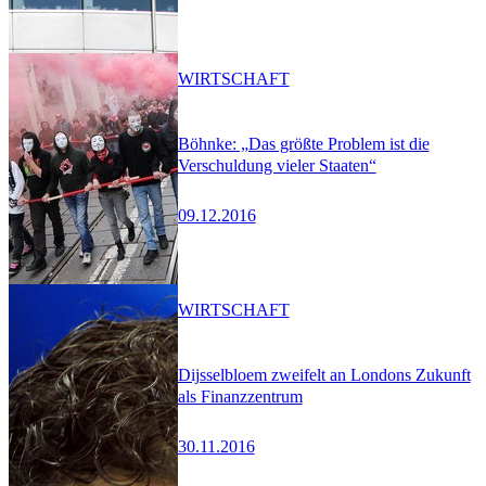
WIRTSCHAFT
Böhnke: „Das größte Problem ist die
Verschuldung vieler Staaten“
09.12.2016
WIRTSCHAFT
Dijsselbloem zweifelt an Londons Zukunft
als Finanzzentrum
30.11.2016