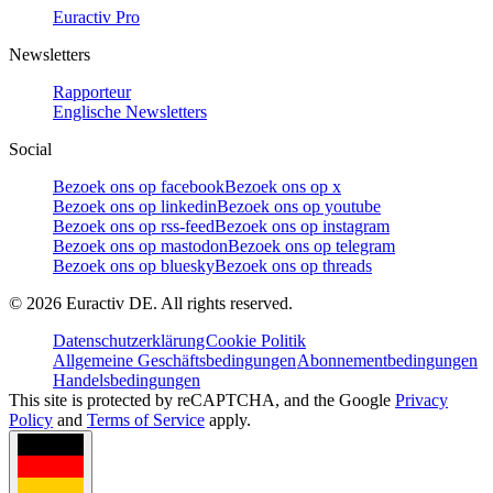
Euractiv Pro
Newsletters
Rapporteur
Englische Newsletters
Social
Bezoek ons op facebook
Bezoek ons op x
Bezoek ons op linkedin
Bezoek ons op youtube
Bezoek ons op rss-feed
Bezoek ons op instagram
Bezoek ons op mastodon
Bezoek ons op telegram
Bezoek ons op bluesky
Bezoek ons op threads
©
2026
Euractiv DE. All rights reserved.
Datenschutzerklärung
Cookie Politik
Allgemeine Geschäftsbedingungen
Abonnementbedingungen
Handelsbedingungen
This site is protected by reCAPTCHA, and the Google
Privacy
Policy
and
Terms of Service
apply.