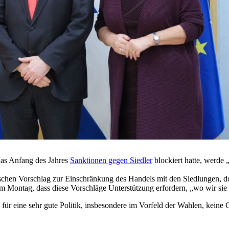
das Anfang des Jahres
Sanktionen gegen Siedler
blockiert hatte, werde 
hen Vorschlag zur Einschränkung des Handels mit den Siedlungen, doch
 Montag, dass diese Vorschläge Unterstützung erfordern, „wo wir sie e
s für eine sehr gute Politik, insbesondere im Vorfeld der Wahlen, kein