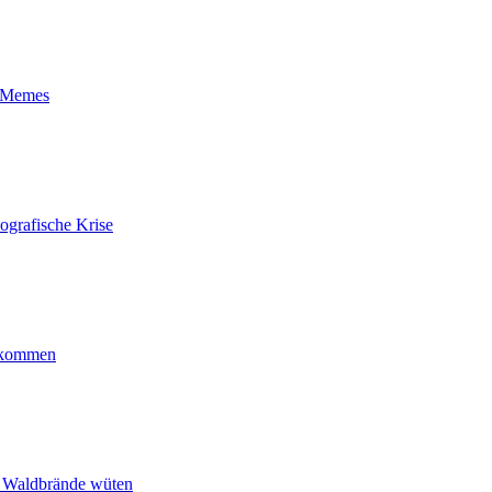
t-Memes
ografische Krise
ankommen
n Waldbrände wüten