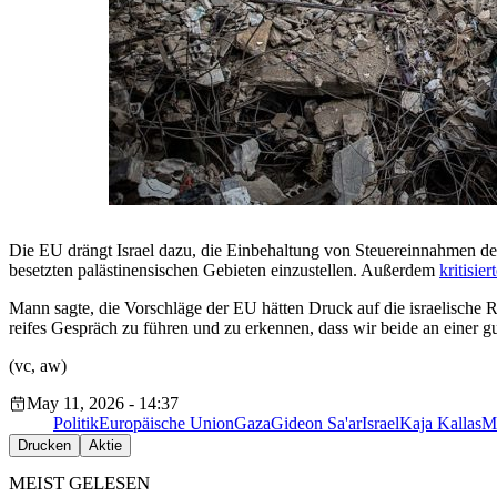
Die EU drängt Israel dazu, die Einbehaltung von Steuereinnahmen d
besetzten palästinensischen Gebieten einzustellen. Außerdem
kritisier
Mann sagte, die Vorschläge der EU hätten Druck auf die israelische R
reifes Gespräch zu führen und zu erkennen, dass wir beide an einer g
(vc, aw)
May 11, 2026 - 14:37
Politik
Europäische Union
Gaza
Gideon Sa'ar
Israel
Kaja Kallas
M
Drucken
Aktie
MEIST GELESEN