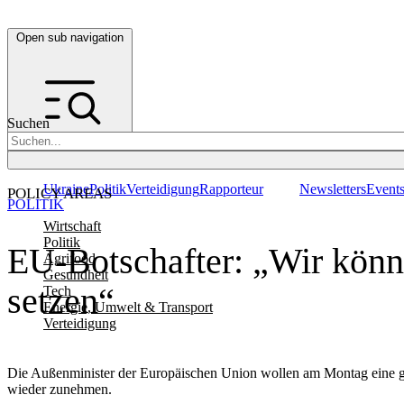
Open sub navigation
Suchen
Ukraine
Politik
Verteidigung
Rapporteur
Newsletters
Event
POLICY AREAS
POLITIK
Wirtschaft
Politik
EU-Botschafter: „Wir könne
Agrifood
Gesundheit
setzen“
Tech
Energie, Umwelt & Transport
Verteidigung
Die Außenminister der Europäischen Union wollen am Montag eine gru
wieder zunehmen.