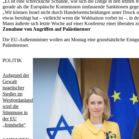
„Es ist eine schreckliche Schande, wie sich die Dinge in den letzte
gerade als die Europäische Kommission umfassende Sanktionen gegen
„Wir können Israel nicht durch Handelsentscheidungen unter Druck se
etwas beruhigt hat – vielleicht wenn die Wahlsaison vorbei ist –, in 
Mann äußerte sich letzte Woche auf einer Konferenz einer liberalen z
Zunahme von Angriffen auf Palästinenser
Die EU-Außenminister wollen am Montag eine grundsätzliche Einigung
Palästinenser.
POLITIK
Aufgrund der
Gewalt
israelischer
Siedler im
Westjordanland
wird die
Stimmung in
der EU
„feindselig“