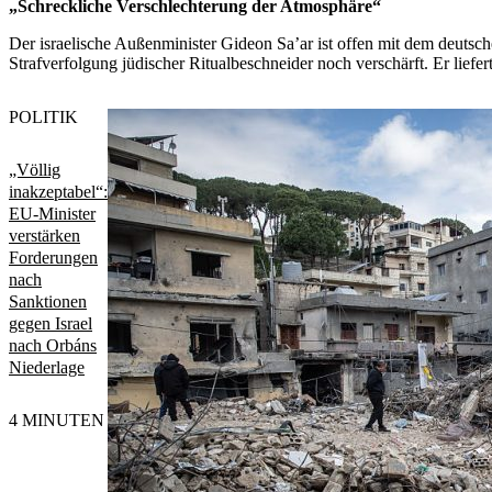
„Schreckliche Verschlechterung der Atmosphäre“
Der israelische Außenminister Gideon Sa’ar ist offen mit dem deutsc
Strafverfolgung jüdischer Ritualbeschneider noch verschärft. Er lief
POLITIK
„Völlig
inakzeptabel“:
EU-Minister
verstärken
Forderungen
nach
Sanktionen
gegen Israel
nach Orbáns
Niederlage
4 MINUTEN