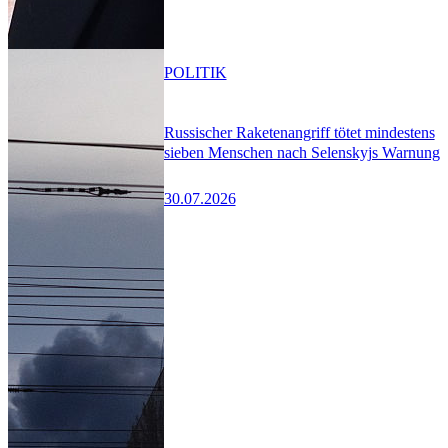
POLITIK
Russischer Raketenangriff tötet mindestens
sieben Menschen nach Selenskyjs Warnung
30.07.2026