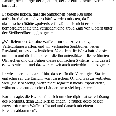
Anstieg der Energiepreise geführt, der die europäischen Verbraucher
hart trifft.
Er betonte jedoch, dass die Sanktionen gegen Russland
aufrechterhalten und verschärft werden müssten, da Putin die
ukrainischen Städte „pulverisiert“. „Da er sie nicht erobern kann,
bombardiert er sie und verursacht eine große Zahl von Opfern unter
der Zivilbevölkerung“, sagte er.
„Wir liefern der Ukraine Waffen, um sich zu verteidigen –
Verteidigungswaffen, und wir verhängen Sanktionen gegen
Russland, um es zu schwächen. Vor allem die Wirtschaft, die sich
um Putin und die Leute dreht, die ihn unterstützen, die berühmten
Oligarchen und die Führer dieses politischen Systems. Und das ist
es, was wir tun, und das werden wir auch weiterhin tun“, sagte er.
Er wies aber auch darauf hin, dass es für die Vereinigten Staaten
einfacher sei, die Einfuhr von russischem Öl und Gas zu verbieten,
weil „sie sehr wenig, wenn nicht sogar fast nichts importieren“,
während die europäischen Länder „sehr viel importieren“.
Borrell sagte, die EU bemühe sich um eine diplomatische Lösung
des Konflikts, denn „alle Kriege enden, je früher, desto besser,
zuerst mit einem Waffenstillstand und danach mit einem
Friedensabkommen“.