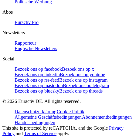
Politische Werbung
Abos
Euractiv Pro
Newsletters
Rapporteur
Englische Newsletters
Social
Bezoek ons op facebook
Bezoek ons op x
Bezoek ons op linkedin
Bezoek ons op youtube
Bezoek ons op rss-feed
Bezoek ons op instagram
Bezoek ons op mastodon
Bezoek ons op telegram
Bezoek ons op bluesky
Bezoek ons op threads
©
2026
Euractiv DE. All rights reserved.
Datenschutzerklärung
Cookie Politik
Allgemeine Geschäftsbedingungen
Abonnementbedingungen
Handelsbedingungen
This site is protected by reCAPTCHA, and the Google
Privacy
Policy
and
Terms of Service
apply.