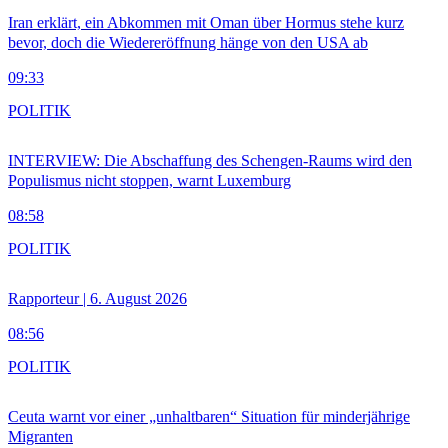
Iran erklärt, ein Abkommen mit Oman über Hormus stehe kurz
bevor, doch die Wiedereröffnung hänge von den USA ab
09:33
POLITIK
INTERVIEW: Die Abschaffung des Schengen-Raums wird den
Populismus nicht stoppen, warnt Luxemburg
08:58
POLITIK
Rapporteur | 6. August 2026
08:56
POLITIK
Ceuta warnt vor einer „unhaltbaren“ Situation für minderjährige
Migranten