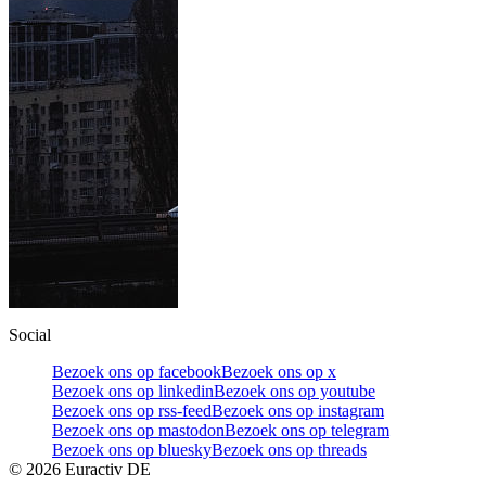
Social
Bezoek ons op facebook
Bezoek ons op x
Bezoek ons op linkedin
Bezoek ons op youtube
Bezoek ons op rss-feed
Bezoek ons op instagram
Bezoek ons op mastodon
Bezoek ons op telegram
Bezoek ons op bluesky
Bezoek ons op threads
©
2026
Euractiv DE