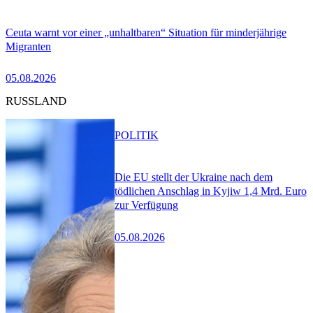
Ceuta warnt vor einer „unhaltbaren“ Situation für minderjährige
Migranten
05.08.2026
RUSSLAND
POLITIK
Die EU stellt der Ukraine nach dem
tödlichen Anschlag in Kyjiw 1,4 Mrd. Euro
zur Verfügung
05.08.2026