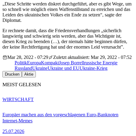
„Diese Schritte werden diskret durchgeführt, aber es gibt Wege, um
so schnell wie möglich einen Waffenstillstand zu erreichen und das
Leiden des ukrainischen Volkes ein Ende zu setzen“, sagte der
Diplomat.
Er rechnete damit, dass die Friedensverhandlungen „sicherlich
langwierig und schwierig sein werden, aber das Wichtigste ist,
diesen Krieg zu beenden (…), der niemals hätte beginnen dürfen,
der keine Rechtfertigung hat und der enormes Leid verursacht”.
Mar 28, 2022 - 07:29
Zuletzt aktualisiert: Mar 29, 2022 - 07:52
Politik
EuropaKompakt
Josep Borrell
russische Energie
Russland
Ukraine
Ukraine und EU
Ukraine-Krieg
Drucken
Aktie
MEIST GELESEN
WIRTSCHAFT
Europäer machen aus den vorgeschlagenen Euro-Banknoten
Internet-Memes
25.07.2026