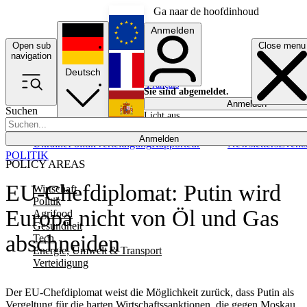
Ga naar de hoofdinhoud
Anmelden
Open sub
Close menu
English
navigation
Deutsch
Français
Sie sind abgemeldet.
Anmelden
Suchen
Licht aus
Español
Anmelden
Ukraine
Politik
Verteidigung
Rapporteur
Newsletters
Event
POLITIK
POLICY AREAS
EU-Chefdiplomat: Putin wird
Wirtschaft
Politik
Europa nicht von Öl und Gas
Agrifood
Gesundheit
abschneiden
Tech
Energie, Umwelt & Transport
Verteidigung
Der EU-Chefdiplomat weist die Möglichkeit zurück, dass Putin als
Vergeltung für die harten Wirtschaftssanktionen, die gegen Moskau