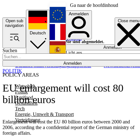
Ga naar de hoofdinhoud
Anmelden
Open sub
Close menu
English
navigation
Deutsch
Français
Sie sind abgemeldet.
Anmelden
Suchen
Licht aus
Español
Anmelden
Ukraine
Politik
Verteidigung
Rapporteur
Newsletters
Event
POLITIK
POLICY AREAS
EU enlargement will cost 80
Wirtschaft
Politik
billion euros
Agrifood
Gesundheit
Tech
Energie, Umwelt & Transport
Verteidigung
Enlargement will cost the EU 80 billion euros between 2000 and
2006, according the a confidential report of the German ministry of
foreign affairs.