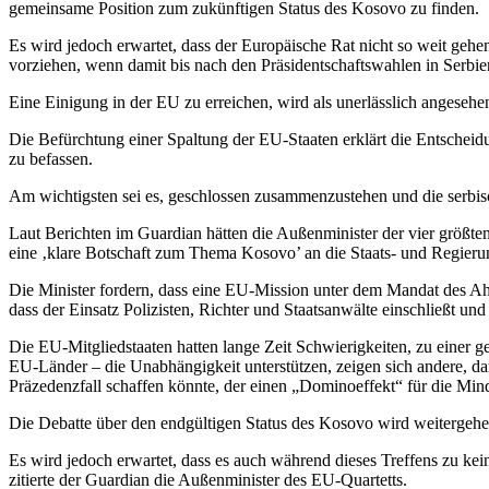
gemeinsame Position zum zukünftigen Status des Kosovo zu finden.
Es wird jedoch erwartet, dass der Europäische Rat nicht so weit gehe
vorziehen, wenn damit bis nach den Präsidentschaftswahlen in Serb
Eine Einigung in der EU zu erreichen, wird als unerlässlich angeseh
Die Befürchtung einer Spaltung der EU-Staaten erklärt die Entscheid
zu befassen.
Am wichtigsten sei es, geschlossen zusammenzustehen und die serbis
Laut Berichten im Guardian hätten die Außenminister der vier größte
eine ‚klare Botschaft zum Thema Kosovo’ an die Staats- und Regierun
Die Minister fordern, dass eine EU-Mission unter dem Mandat des Ahti
dass der Einsatz Polizisten, Richter und Staatsanwälte einschließt un
Die EU-Mitgliedstaaten hatten lange Zeit Schwierigkeiten, zu einer 
EU-Länder – die Unabhängigkeit unterstützen, zeigen sich andere, da
Präzedenzfall schaffen könnte, der einen „Dominoeffekt“ für die Min
Die Debatte über den endgültigen Status des Kosovo wird weitergehe
Es wird jedoch erwartet, dass es auch während dieses Treffens zu kei
zitierte der Guardian die Außenminister des EU-Quartetts.