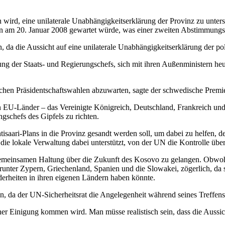
n wird, eine unilaterale Unabhängigkeitserklärung der Provinz zu unter
ien am 20. Januar 2008 gewartet würde, was einer zweiten Abstimmung
en, da die Aussicht auf eine unilaterale Unabhängigkeitserklärung der
ung der Staats- und Regierungschefs, sich mit ihren Außenministern h
chen Präsidentschaftswahlen abzuwarten, sagte der schwedische Premie
n EU-Länder – das Vereinigte Königreich, Deutschland, Frankreich und 
gschefs des Gipfels zu richten.
saari-Plans in die Provinz gesandt werden soll, um dabei zu helfen, de
d die lokale Verwaltung dabei unterstützt, von der UN die Kontrolle üb
gemeinsamen Haltung über die Zukunft des Kosovo zu gelangen. Obwohl 
runter Zypern, Griechenland, Spanien und die Slowakei, zögerlich, da 
derheiten in ihren eigenen Ländern haben könnte.
n, da der UN-Sicherheitsrat die Angelegenheit während seines Treffen
ner Einigung kommen wird. Man müsse realistisch sein, dass die Aussic