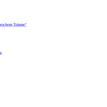
brochene Träume“
en