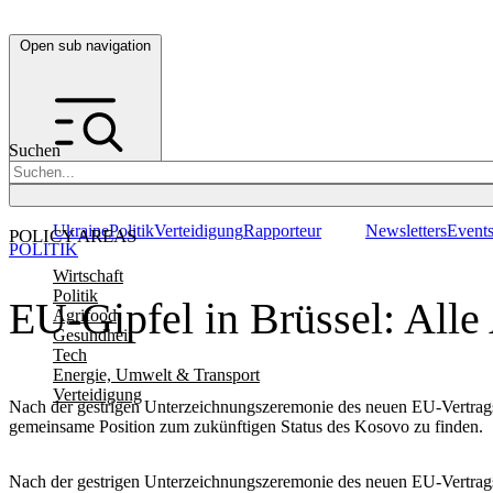
Open sub navigation
Suchen
Ukraine
Politik
Verteidigung
Rapporteur
Newsletters
Event
POLICY AREAS
POLITIK
Wirtschaft
Politik
EU-Gipfel in Brüssel: Alle
Agrifood
Gesundheit
Tech
Energie, Umwelt & Transport
Verteidigung
Nach der gestrigen Unterzeichnungszeremonie des neuen EU-Vertrags
gemeinsame Position zum zukünftigen Status des Kosovo zu finden.
Nach der gestrigen Unterzeichnungszeremonie des neuen EU-Vertrags