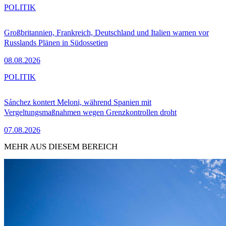
POLITIK
Großbritannien, Frankreich, Deutschland und Italien warnen vor
Russlands Plänen in Südossetien
08.08.2026
POLITIK
Sánchez kontert Meloni, während Spanien mit
Vergeltungsmaßnahmen wegen Grenzkontrollen droht
07.08.2026
MEHR AUS DIESEM BEREICH