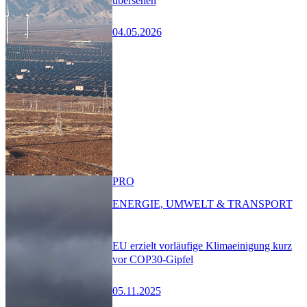
übersehen
04.05.2026
PRO
ENERGIE, UMWELT & TRANSPORT
EU erzielt vorläufige Klimaeinigung kurz
vor COP30-Gipfel
05.11.2025