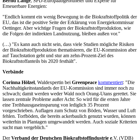
Bernd Lange
, SPD-Europaabgeordneter und Experte für
Erneuerbare Energien:
"Endlich kommt ein wenig Bewegung in die Biokraftstoffpolitik der
EU, das ist die positive Seite der Erklärung von Energiekommissar
Oettinger. Aber wichtige Fragen der Biokraftstoffproduktion, wie
die Folgen der indirekten Landnutzung, bleiben außen vor."
(…) "Es kann auch nicht sein, dass viele Studien mögliche Risiken
der Biokraftstoffproduktion thematisieren, die EU-Kommission aber
auf Tauchstation geht und stur am zehn-Prozent-Ziel des
Biokraftstoffanteils bis 2020 festhält".
Verbände
Corinna Hölzel
, Waldexpertin bei
Greenpeace
kommentiert
: "Die
Nachhaltigkeitsstandards der EU-Kommission sind immer noch zu
schwach; damit werden weder Wald noch Orang-Utans gerettet. Sie
lassen zentrale Probleme außer Acht: So wird für die ersten Jahre
eine Treibhausgaseinsparung von lediglich 35 Prozent
vorgeschrieben. Auflagen zum Schutz von Böden, Wasser und Luft
fehlen. Torfböden, die bereits ackerbaulich genutzt wurden, können
weiterhin in Plantagen umgewandelt werden. Auch soziale Kriterien
sucht man vergeblich."
Der
Verband der Deutschen Biokraftstoffindustrie e
.V. (VDB)