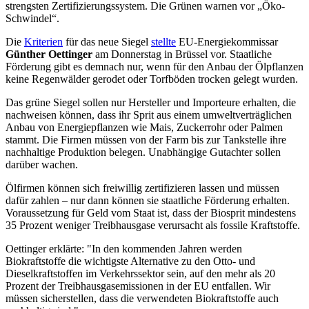
strengsten Zertifizierungssystem. Die Grünen warnen vor „Öko-
Schwindel“.
Die
Kriterien
für das neue Siegel
stellte
EU-Energiekommissar
Günther Oettinger
am Donnerstag in Brüssel vor. Staatliche
Förderung gibt es demnach nur, wenn für den Anbau der Ölpflanzen
keine Regenwälder gerodet oder Torfböden trocken gelegt wurden.
Das grüne Siegel sollen nur Hersteller und Importeure erhalten, die
nachweisen können, dass ihr Sprit aus einem umweltverträglichen
Anbau von Energiepflanzen wie Mais, Zuckerrohr oder Palmen
stammt. Die Firmen müssen von der Farm bis zur Tankstelle ihre
nachhaltige Produktion belegen. Unabhängige Gutachter sollen
darüber wachen.
Ölfirmen können sich freiwillig zertifizieren lassen und müssen
dafür zahlen – nur dann können sie staatliche Förderung erhalten.
Voraussetzung für Geld vom Staat ist, dass der Biosprit mindestens
35 Prozent weniger Treibhausgase verursacht als fossile Kraftstoffe.
Oettinger erklärte: "In den kommenden Jahren werden
Biokraftstoffe die wichtigste Alternative zu den Otto- und
Dieselkraftstoffen im Verkehrssektor sein, auf den mehr als 20
Prozent der Treibhausgasemissionen in der EU entfallen. Wir
müssen sicherstellen, dass die verwendeten Biokraftstoffe auch