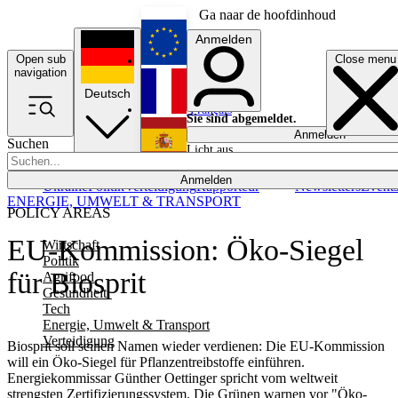
Ga naar de hoofdinhoud
Anmelden
Open sub
Close menu
English
navigation
Deutsch
Français
Sie sind abgemeldet.
Anmelden
Suchen
Licht aus
Español
Anmelden
Ukraine
Politik
Verteidigung
Rapporteur
Newsletters
Event
ENERGIE, UMWELT & TRANSPORT
POLICY AREAS
EU-Kommission: Öko-Siegel
Wirtschaft
Politik
für Biosprit
Agrifood
Gesundheit
Tech
Energie, Umwelt & Transport
Verteidigung
Biosprit soll seinen Namen wieder verdienen: Die EU-Kommission
will ein Öko-Siegel für Pflanzentreibstoffe einführen.
Energiekommissar Günther Oettinger spricht vom weltweit
strengsten Zertifizierungssystem. Die Grünen warnen vor "Öko-