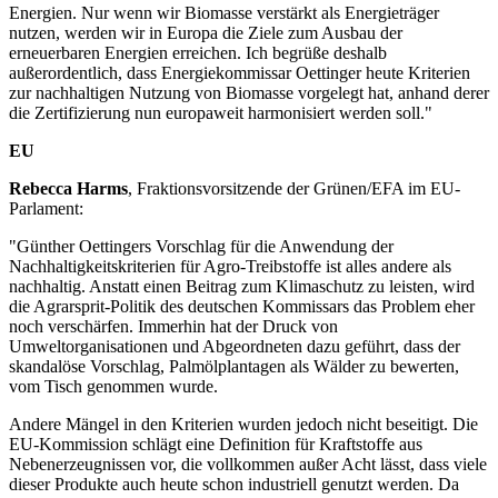
Energien. Nur wenn wir Biomasse verstärkt als Energieträger
nutzen, werden wir in Europa die Ziele zum Ausbau der
erneuerbaren Energien erreichen. Ich begrüße deshalb
außerordentlich, dass Energiekommissar Oettinger heute Kriterien
zur nachhaltigen Nutzung von Biomasse vorgelegt hat, anhand derer
die Zertifizierung nun europaweit harmonisiert werden soll."
EU
Rebecca Harms
, Fraktionsvorsitzende der Grünen/EFA im EU-
Parlament:
"Günther Oettingers Vorschlag für die Anwendung der
Nachhaltigkeitskriterien für Agro-Treibstoffe ist alles andere als
nachhaltig. Anstatt einen Beitrag zum Klimaschutz zu leisten, wird
die Agrarsprit-Politik des deutschen Kommissars das Problem eher
noch verschärfen. Immerhin hat der Druck von
Umweltorganisationen und Abgeordneten dazu geführt, dass der
skandalöse Vorschlag, Palmölplantagen als Wälder zu bewerten,
vom Tisch genommen wurde.
Andere Mängel in den Kriterien wurden jedoch nicht beseitigt. Die
EU-Kommission schlägt eine Definition für Kraftstoffe aus
Nebenerzeugnissen vor, die vollkommen außer Acht lässt, dass viele
dieser Produkte auch heute schon industriell genutzt werden. Da