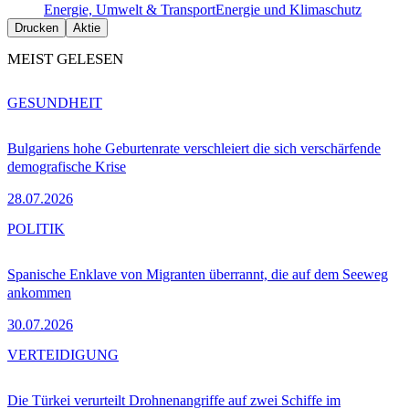
Energie, Umwelt & Transport
Energie und Klimaschutz
Drucken
Aktie
MEIST GELESEN
GESUNDHEIT
Bulgariens hohe Geburtenrate verschleiert die sich verschärfende
demografische Krise
28.07.2026
POLITIK
Spanische Enklave von Migranten überrannt, die auf dem Seeweg
ankommen
30.07.2026
VERTEIDIGUNG
Die Türkei verurteilt Drohnenangriffe auf zwei Schiffe im