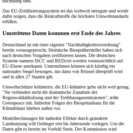
nachhaltig sind."
Das EU-Zertifizierungssystem sei das weltweit strengste und werde
dafür sorgen, dass die Biokraftstoffe die höchsten Umweltstandards
erfüllen.
Umstrittene Daten kommen erst Ende des Jahres
Deutschland ist mit einer eigenen "Nachhaltigkeitsverordnung"
bereits vorausgeprescht. Heimische Biosprithersteller haben sich
nach deutschen Vorgaben zertifizieren lassen. Die deutschen
Systeme namens ISCC und REDcert werden voraussichtlich auf
EU-Ebene anerkannt. Unternehmen können sich künftig ein
nationales Siegel besorgen, das dann von Brüssel überprüft wird
und in allen 27 Staaten gilt.
Umweltschützer kritisieren, die EU-Initiative gehe nicht weit genug.
"Sie verhindert nicht die dramatische Zunahme der
Regenwaldabholzung und der Treibhausgasemissionen", teilte
Greenpeace mit. Indirekte Folgen des Biospritanbaus für die
Klimabilanz blieben außen vor.
Modellrechnungen für indirekte Effekte durch geänderte
Landnutzung will Oettinger erst bis Jahresende vorlegen. Um die
Daten gibt es bereits im Vorfeld Streit. Der Kommission wird