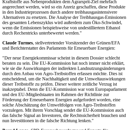
Kraftstoffe aus Nebenprodukten dem Agrarsprit-Ziel mehrfach
angerechnet werden, wird so ein Anreiz geschaffen, diese Produkte
in den Industrieprozessen durch andere treibhausgasintensivere
Alternativen zu ersetzen. Die Analyse der Treibhausgas-Emissionen
des gesamten Lebenszyklus wird außerdem zum Öko-Schwindel,
wenn die Emissionen beispielsweise von undestilliertem Ethanol
durch Rechentricks unterbewertet werden."
Claude Turmes
, stellvertretender Vorsitzender der Grünen/EFA
und Berichterstatter des Parlaments für Erneuerbare Energien:
"Der neue Energiekommissar scheint in diesem Dossier schlecht
beraten zu sein. Die EU-Kommission hat noch immer nicht erklärt,
wie sie die Auswirkungen der indirekten Landnutzungsänderungen
durch den Anbau von Agro-Treibstoffen erfassen möchte. Dies ist
entscheidend, um die Nachhaltigkeit und die Umweltauswirkungen
dieser Treibstoffe zu prüfen. Dieser weitere zeitliche Verzug ist
inakzeptabel. Denn die EU-Kommission war vom Europaparlament
und den EU-Mitgliedstaaten im Rahmen der Richtlinie zur
Förderung der Erneuerbaren Energien aufgefordert worden, eine
solche Abschätzung der Umweltfolgen von Agro-Treibstoffen
vorzulegen. Mit ihrem Vorschlag sendet die EU-Kommission auch
das falsche Signal an Investoren, die Rechtssicherheit brauchen und
nun Investitionen in die falsche Richtung lenken."