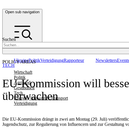
Open sub navigation
Suchen
Ukraine
Politik
Verteidigung
Rapporteur
Newsletters
Event
POLICY AREAS
TECH
Wirtschaft
Politik
EU-Kommission will besse
Agrifood
Gesundheit
überwachen
Tech
Energie, Umwelt & Transport
Verteidigung
Die EU-Kommission drängt in zwei am Montag (29. Juli) veröffentl
Jugendschutz, zur Regulierung von Influencern und zur Gestaltung vo