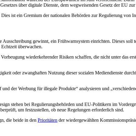
Gesetzes über digitale Dienste, dem wegweisenden Gesetz der EU zur 
. Dies ist ein Gremium der nationalen Behörden zur Regulierung von I
 Ausschreibung gewinnt, ein Frühwarnsystem einrichten. Dieses soll t
n Echtzeit überwachen.
rbeugung wiederkehrender Risiken schaffen, die nicht unter das erste
igkeit oder zwanghaften Nutzung dieser sozialen Mediendienste durchf
f und der Werbung für illegale Produkte“ analysieren und „verschied
Design stehen bei Regulierungsbehörden und EU-Politikern im Vorder
überprüft, um festzustellen, ob neue Regelungen erforderlich sind.
n, die beide in den
Prioritäten
der wiedergewählten Kommissionspräsid