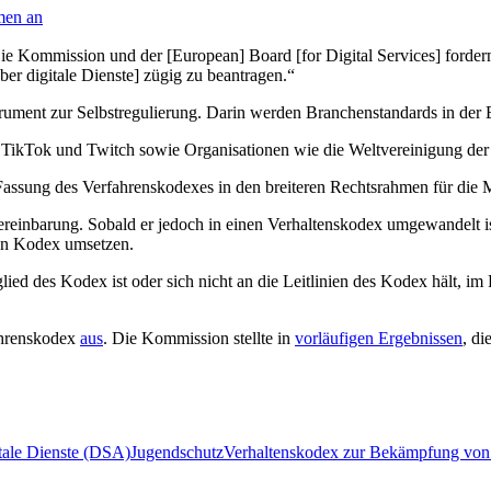
men an
Die Kommission und der [European] Board [for Digital Services] forde
r digitale Dienste] zügig zu beantragen.“
strument zur Selbstregulierung. Darin werden Branchenstandards in de
TikTok und Twitch sowie Organisationen wie die Weltvereinigung der 
n Fassung des Verfahrenskodexes in den breiteren Rechtsrahmen für die 
Vereinbarung. Sobald er jedoch in einen Verhaltenskodex umgewandelt
den Kodex umsetzen.
ied des Kodex ist oder sich nicht an die Leitlinien des Kodex hält, i
ahrenskodex
aus
. Die Kommission stellte in
vorläufigen Ergebnissen
, di
tale Dienste (DSA)
Jugendschutz
Verhaltenskodex zur Bekämpfung von