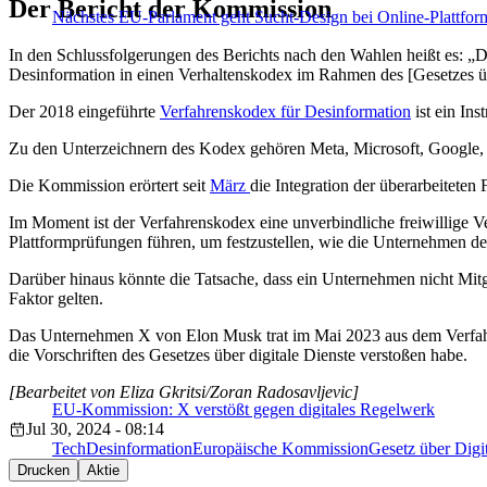
Der Bericht der Kommission
Nächstes EU-Parlament geht Sucht-Design bei Online-Plattfor
In den Schlussfolgerungen des Berichts nach den Wahlen heißt es: „
Desinformation in einen Verhaltenskodex im Rahmen des [Gesetzes übe
Der 2018 eingeführte
Verfahrenskodex für Desinformation
ist ein In
Zu den Unterzeichnern des Kodex gehören Meta, Microsoft, Google, 
Die Kommission erörtert seit
März
die Integration der überarbeitete
Im Moment ist der Verfahrenskodex eine unverbindliche freiwillige 
Plattformprüfungen führen, um festzustellen, wie die Unternehmen 
Darüber hinaus könnte die Tatsache, dass ein Unternehmen nicht Mitgl
Faktor gelten.
Das Unternehmen X von Elon Musk trat im Mai 2023 aus dem Verf
die Vorschriften des Gesetzes über digitale Dienste verstoßen habe.
[Bearbeitet von Eliza Gkritsi/Zoran Radosavljevic]
EU-Kommission: X verstößt gegen digitales Regelwerk
Jul 30, 2024 - 08:14
Tech
Desinformation
Europäische Kommission
Gesetz über Digi
Drucken
Aktie