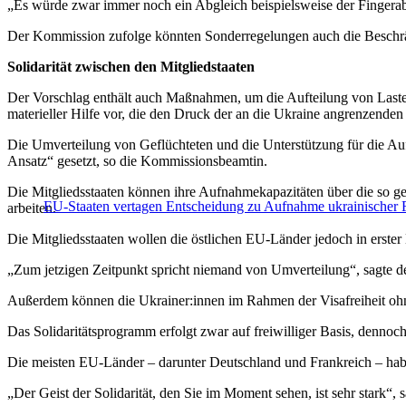
„Es würde zwar immer noch ein Abgleich beispielsweise der Fingerabd
Der Kommission zufolge könnten Sonderregelungen auch die Beschrän
Solidarität zwischen den Mitgliedstaaten
Der Vorschlag enthält auch Maßnahmen, um die Aufteilung von Lasten
materieller Hilfe vor, die den Druck der an die Ukraine angrenzenden 
Die Umverteilung von Geflüchteten und die Unterstützung für die Auf
Ansatz“ gesetzt, so die Kommissionsbeamtin.
Die Mitgliedsstaaten können ihre Aufnahmekapazitäten über die so ge
EU-Staaten vertagen Entscheidung zu Aufnahme ukrainischer F
arbeiten.
Die Mitgliedsstaaten wollen die östlichen EU-Länder jedoch in erster 
„Zum jetzigen Zeitpunkt spricht niemand von Umverteilung“, sagte der
Außerdem können die Ukrainer:innen im Rahmen der Visafreiheit ohne
Das Solidaritätsprogramm erfolgt zwar auf freiwilliger Basis, dennoch 
Die meisten EU-Länder – darunter Deutschland und Frankreich – haben
„Der Geist der Solidarität, den Sie im Moment sehen, ist sehr stark“