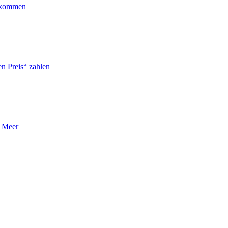
ankommen
n Preis“ zahlen
n Meer