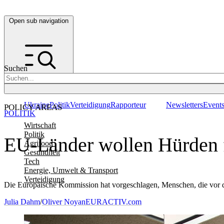
Open sub navigation
Suchen
Ukraine
Politik
Verteidigung
Rapporteur
Newsletters
Event
POLICY AREAS
POLITIK
Wirtschaft
Politik
EU-Länder wollen Hürden f
Agrifood
Gesundheit
Tech
Energie, Umwelt & Transport
Verteidigung
Die Europäische Kommission hat vorgeschlagen, Menschen, die vor d
Julia Dahm
/
Oliver Noyan
EURACTIV.com