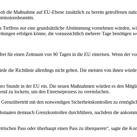
n, ob die Maßnahme auf EU-Ebene zusätzlich zu bereits getroffenen nat
ommissionsbeamtin.
es Treffens nur eine grundsätzliche Abstimmung vornehmen würden, wäh
itungen erfolgen könne, die voraussichtlich mehrere Tage benötigen we
ei für einen Zeitraum von 90 Tagen in die EU einreisen. Wenn der vorüb
würde die Richtlinie allerdings nicht gelten. Die meisten von ihnen wür
ro Stunde in der EU ein. Die neuen Maßnahmen würden es den Mitglied
hend zu lockern, um den Einreiseprozess zu vereinfachen.
 Grenzübertritt mit den notwendigen Sicherheitskontrollen zu ermöglic
edsstaaten demnach Grenzkontrollen durchführen, nachdem die ankomme
trischen Pass oder überhaupt einen Pass zu überqueren“, sagte die K