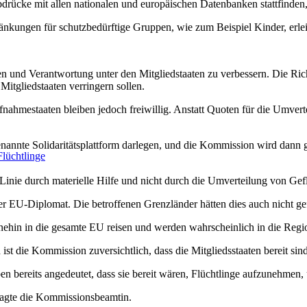
rücke mit allen nationalen und europäischen Datenbanken stattfinden, 
kungen für schutzbedürftige Gruppen, wie zum Beispiel Kinder, erlei
 und Verantwortung unter den Mitgliedstaaten zu verbessern. Die Ric
Mitgliedstaaten verringern sollen.
nahmestaaten bleiben jedoch freiwillig. Anstatt Quoten für die Umvert
nannte Solidaritätsplattform darlegen, und die Kommission wird dann g
lüchtlinge
Linie durch materielle Hilfe und nicht durch die Umverteilung von Gefl
 EU-Diplomat. Die betroffenen Grenzländer hätten dies auch nicht gefo
hin in die gesamte EU reisen und werden wahrscheinlich in die Regio
ist die Kommission zuversichtlich, dass die Mitgliedsstaaten bereit sind
 bereits angedeutet, dass sie bereit wären, Flüchtlinge aufzunehmen, 
, sagte die Kommissionsbeamtin.