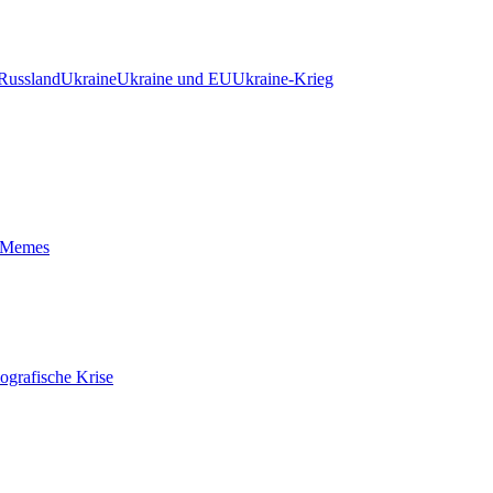
Russland
Ukraine
Ukraine und EU
Ukraine-Krieg
t-Memes
ografische Krise