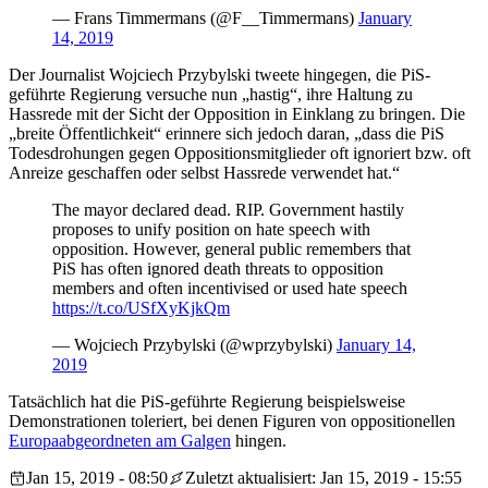
— Frans Timmermans (@F__Timmermans)
January
14, 2019
Der Journalist Wojciech Przybylski tweete hingegen, die PiS-
geführte Regierung versuche nun „hastig“, ihre Haltung zu
Hassrede mit der Sicht der Opposition in Einklang zu bringen. Die
„breite Öffentlichkeit“ erinnere sich jedoch daran, „dass die PiS
Todesdrohungen gegen Oppositionsmitglieder oft ignoriert bzw. oft
Anreize geschaffen oder selbst Hassrede verwendet hat.“
The mayor declared dead. RIP. Government hastily
proposes to unify position on hate speech with
opposition. However, general public remembers that
PiS has often ignored death threats to opposition
members and often incentivised or used hate speech
https://t.co/USfXyKjkQm
— Wojciech Przybylski (@wprzybylski)
January 14,
2019
Tatsächlich hat die PiS-geführte Regierung beispielsweise
Demonstrationen toleriert, bei denen Figuren von oppositionellen
Europaabgeordneten am Galgen
hingen.
Jan 15, 2019 - 08:50
Zuletzt aktualisiert: Jan 15, 2019 - 15:55