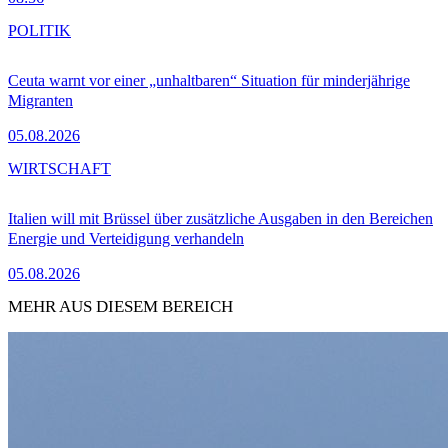
POLITIK
Ceuta warnt vor einer „unhaltbaren“ Situation für minderjährige
Migranten
05.08.2026
WIRTSCHAFT
Italien will mit Brüssel über zusätzliche Ausgaben in den Bereichen
Energie und Verteidigung verhandeln
05.08.2026
MEHR AUS DIESEM BEREICH