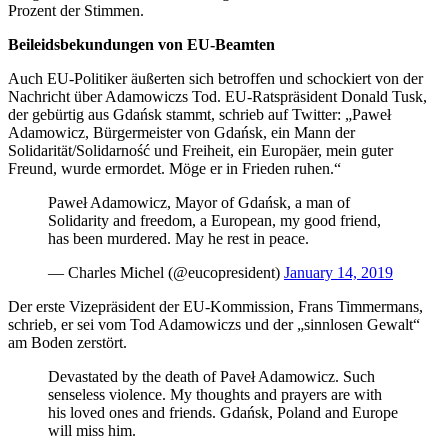
Prozent der Stimmen.
Beileidsbekundungen von EU-Beamten
Auch EU-Politiker äußerten sich betroffen und schockiert von der
Nachricht über Adamowiczs Tod. EU-Ratspräsident Donald Tusk,
der gebürtig aus Gdańsk stammt, schrieb auf Twitter: „Paweł
Adamowicz, Bürgermeister von Gdańsk, ein Mann der
Solidarität/Solidarność und Freiheit, ein Europäer, mein guter
Freund, wurde ermordet. Möge er in Frieden ruhen.“
Paweł Adamowicz, Mayor of Gdańsk, a man of
Solidarity and freedom, a European, my good friend,
has been murdered. May he rest in peace.
— Charles Michel (@eucopresident)
January 14, 2019
Der erste Vizepräsident der EU-Kommission, Frans Timmermans,
schrieb, er sei vom Tod Adamowiczs und der „sinnlosen Gewalt“
am Boden zerstört.
Devastated by the death of Paveł Adamowicz. Such
senseless violence. My thoughts and prayers are with
his loved ones and friends. Gdańsk, Poland and Europe
will miss him.