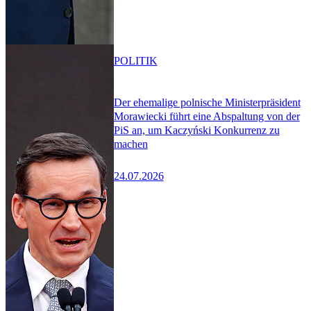
POLITIK
Der ehemalige polnische Ministerpräsident
Morawiecki führt eine Abspaltung von der
PiS an, um Kaczyński Konkurrenz zu
machen
24.07.2026