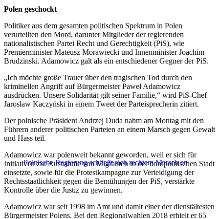
Polen geschockt
Politiker aus dem gesamten politischen Spektrum in Polen
verurteilten den Mord, darunter Mitglieder der regierenden
nationalistischen Partei Recht und Gerechtigkeit (PiS), wie
Premierminister Mateusz Morawiecki und Innenminister Joachim
Brudzinski. Adamowicz galt als ein entschiedener Gegner der PiS.
„Ich möchte große Trauer über den tragischen Tod durch den
kriminellen Angriff auf Bürgermeister Paweł Adamowicz
ausdrücken. Unsere Solidarität gilt seiner Familie,“ wird PiS-Chef
Jarosław Kaczyński in einem Tweet der Parteisprecherin zitiert.
Der polnische Präsident Andrzej Duda nahm am Montag mit den
Führern anderer politischen Parteien an einem Marsch gegen Gewalt
und Hass teil.
Adamowicz war polenweit bekannt geworden, weil er sich für
Polnische Regierung schließt sich rechtem Marsch an
Initiativen zur Aufnahme von Migranten in der nordpolnischen Stadt
einsetzte, sowie für die Protestkampagne zur Verteidigung der
Rechtsstaatlichkeit gegen die Bemühungen der PiS, verstärkte
Kontrolle über die Justiz zu gewinnen.
Adamowicz war seit 1998 im Amt und damit einer der dienstältesten
Bürgermeister Polens. Bei den Regionalwahlen 2018 erhielt er 65