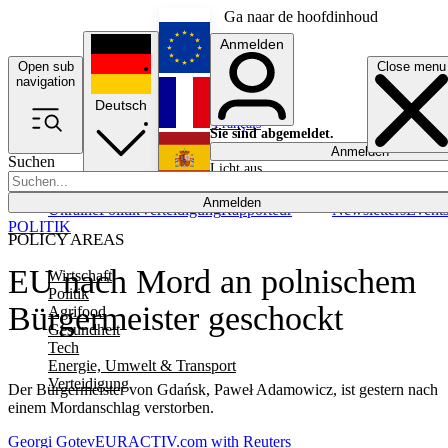
Ga naar de hoofdinhoud
Anmelden
Open sub
Close menu
English
navigation
Deutsch
Français
Sie sind abgemeldet.
Anmelden
Suchen
Licht aus
Español
Anmelden
Ukraine
Politik
Verteidigung
Rapporteur
Newsletters
Event
POLITIK
POLICY AREAS
EU nach Mord an polnischem
Wirtschaft
Politik
Bürgermeister geschockt
Agrifood
Gesundheit
Tech
Energie, Umwelt & Transport
Verteidigung
Der Bürgermeister von Gdańsk, Paweł Adamowicz, ist gestern nach
einem Mordanschlag verstorben.
Georgi Gotev
EURACTIV.com with Reuters