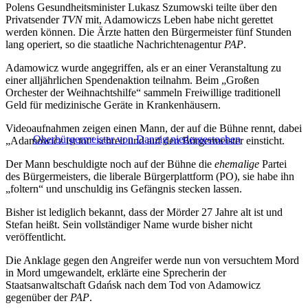
Polens Gesundheitsminister Lukasz Szumowski teilte über den
Privatsender
TVN
mit, Adamowiczs Leben habe nicht gerettet
werden können. Die Ärzte hatten den Bürgermeister fünf Stunden
lang operiert, so die staatliche Nachrichtenagentur
PAP
.
Adamowicz wurde angegriffen, als er an einer Veranstaltung zu
einer alljährlichen Spendenaktion teilnahm. Beim „Großen
Orchester der Weihnachtshilfe“ sammeln Freiwillige traditionell
Geld für medizinische Geräte in Krankenhäusern.
Videoaufnahmen zeigen einen Mann, der auf die Bühne rennt, dabei
Oberbürgermeister von Danzig niedergestochen
„Adamowicz ist tot“ schreit und auf den Bürgermeister einsticht.
Der Mann beschuldigte noch auf der Bühne die
ehemalige
Partei
des Bürgermeisters, die liberale Bürgerplattform (PO), sie habe ihn
„foltern“ und unschuldig ins Gefängnis stecken lassen.
Bisher ist lediglich bekannt, dass der Mörder 27 Jahre alt ist und
Stefan heißt. Sein vollständiger Name wurde bisher nicht
veröffentlicht.
Die Anklage gegen den Angreifer werde nun von versuchtem Mord
in Mord umgewandelt, erklärte eine Sprecherin der
Staatsanwaltschaft Gdańsk nach dem Tod von Adamowicz
gegenüber der
PAP
.