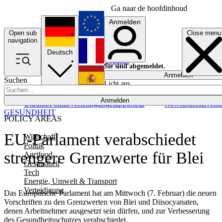
Ga naar de hoofdinhoud
Anmelden
Open sub
Close menu
English
navigation
Deutsch
Français
Sie sind abgemeldet.
Anmelden
Suchen
Licht aus
Español
Anmelden
Ukraine
Politik
Verteidigung
Rapporteur
Newsletters
Event
GESUNDHEIT
POLICY AREAS
EU-Parlament verabschiedet
Wirtschaft
Politik
strengere Grenzwerte für Blei
Agrifood
Gesundheit
Tech
Energie, Umwelt & Transport
Verteidigung
Das Europäische Parlament hat am Mittwoch (7. Februar) die neuen
Vorschriften zu den Grenzwerten von Blei und Diisocyanaten,
denen Arbeitnehmer ausgesetzt sein dürfen, und zur Verbesserung
des Gesundheitsschutzes verabschiedet.