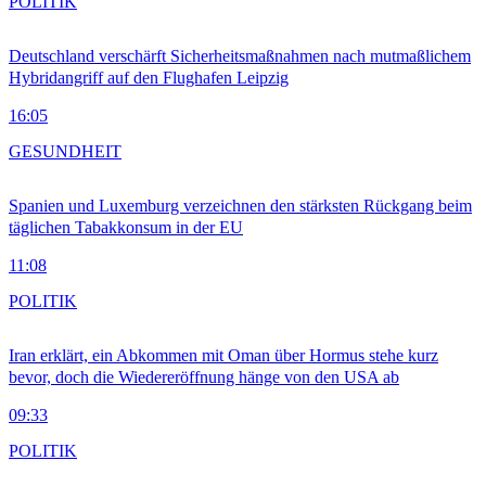
POLITIK
Deutschland verschärft Sicherheitsmaßnahmen nach mutmaßlichem
Hybridangriff auf den Flughafen Leipzig
16:05
GESUNDHEIT
Spanien und Luxemburg verzeichnen den stärksten Rückgang beim
täglichen Tabakkonsum in der EU
11:08
POLITIK
Iran erklärt, ein Abkommen mit Oman über Hormus stehe kurz
bevor, doch die Wiedereröffnung hänge von den USA ab
09:33
POLITIK