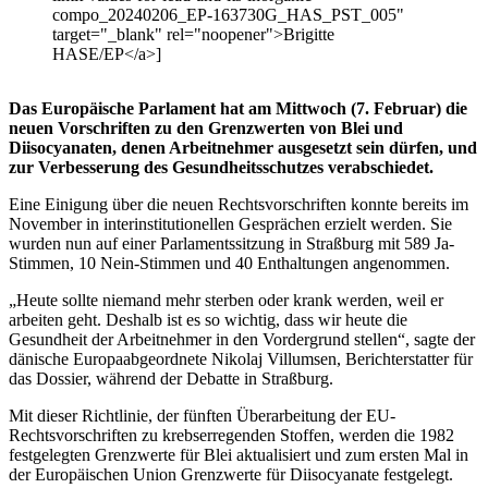
compo_20240206_EP-163730G_HAS_PST_005"
target="_blank" rel="noopener">Brigitte
HASE/EP</a>]
Das Europäische Parlament hat am Mittwoch (7. Februar) die
neuen Vorschriften zu den Grenzwerten von Blei und
Diisocyanaten, denen Arbeitnehmer ausgesetzt sein dürfen, und
zur Verbesserung des Gesundheitsschutzes verabschiedet.
Eine Einigung über die neuen Rechtsvorschriften konnte bereits im
November in interinstitutionellen Gesprächen erzielt werden. Sie
wurden nun auf einer Parlamentssitzung in Straßburg mit 589 Ja-
Stimmen, 10 Nein-Stimmen und 40 Enthaltungen angenommen.
„Heute sollte niemand mehr sterben oder krank werden, weil er
arbeiten geht. Deshalb ist es so wichtig, dass wir heute die
Gesundheit der Arbeitnehmer in den Vordergrund stellen“, sagte der
dänische Europaabgeordnete Nikolaj Villumsen, Berichterstatter für
das Dossier, während der Debatte in Straßburg.
Mit dieser Richtlinie, der fünften Überarbeitung der EU-
Rechtsvorschriften zu krebserregenden Stoffen, werden die 1982
festgelegten Grenzwerte für Blei aktualisiert und zum ersten Mal in
der Europäischen Union Grenzwerte für Diisocyanate festgelegt.