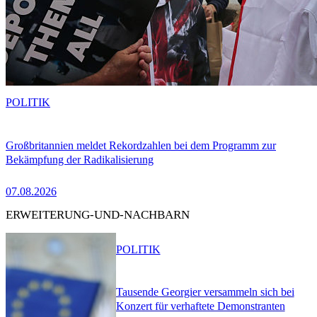
POLITIK
Großbritannien meldet Rekordzahlen bei dem Programm zur
Bekämpfung der Radikalisierung
07.08.2026
ERWEITERUNG-UND-NACHBARN
POLITIK
Tausende Georgier versammeln sich bei
Konzert für verhaftete Demonstranten