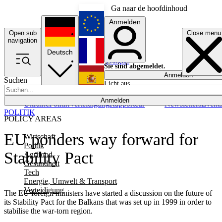
Ga naar de hoofdinhoud
Anmelden
Open sub
Close menu
English
navigation
Deutsch
Français
Sie sind abgemeldet.
Anmelden
Suchen
Licht aus
Español
Anmelden
Ukraine
Politik
Verteidigung
Rapporteur
Newsletters
Event
POLITIK
POLICY AREAS
EU ponders way forward for
Wirtschaft
Politik
Stability Pact
Agrifood
Gesundheit
Tech
Energie, Umwelt & Transport
Verteidigung
The EU foreign ministers have started a discussion on the future of
its Stability Pact for the Balkans that was set up in 1999 in order to
stabilise the war-torn region.