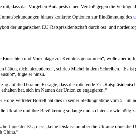
e mit, dass das Vorgehen Budapests einen Verstoß gegen die Verträge d
che Unmutsbekundungen hinaus konkrete Optionen zur Eindämmung des
u
ykott der ungarischen EU-Ratspräsidentschaft durch ost- und nordeurop
e Einsichten und Vorschläge zur Kenntnis genommen“, wolle aber in fün
en hätten, nicht akzeptieren“, schrieb Michel in dem Schreiben. „Es ist
 ausübt“, fügte er hinzu.
ezug auf die Ukraine. Er sagte, dass die rotierende EU-Ratspräsidentsc
 erhalten hat, sich im Namen der Union zu engagieren.“
r Hohe Vertreter Borrell hat dies in seiner Stellungnahme vom 5. Juli n
 die Ukraine und ihre Bevölkerung so lange und so intensiv wie nötig zu
tische Linie der EU, dass „keine Diskussion über die Ukraine ohne di
ch China.“