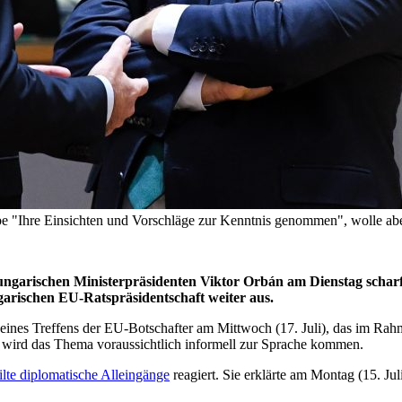
be "Ihre Einsichten und Vorschläge zur Kenntnis genommen", wolle aber 
 ungarischen Ministerpräsidenten Viktor Orbán am Dienstag schar
ngarischen EU-Ratspräsidentschaft weiter aus.
d eines Treffens der EU-Botschafter am Mittwoch (17. Juli), das im Ra
 wird das Thema voraussichtlich informell zur Sprache kommen.
ilte diplomatische Alleingänge
reagiert. Sie erklärte am Montag (15. Jul