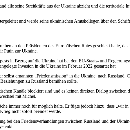
d alle seine Streitkräfte aus der Ukraine abzieht und die territoriale I
itergeleitet und werde seine ukrainischen Amtskollegen über den Schrif
eiben an den Präsidenten des Europäischen Rates geschickt hatte, das 
r Putin zur Ukraine.
sts in Bezug auf die Ukraine hat bei den EU-Staats- und Regierungschef
angelegte Invasion in die Ukraine im Februar 2022 gestartet hat.
ner selbst ernannten „Friedensmission“ in die Ukraine, nach Russland,
r Beziehungen zu Russland bemühen sollte.
schen Kanäle blockiert sind und es keinen direkten Dialog zwischen de
twechsel mit Michel.
äche immer noch für möglich halte. Er fügte jedoch hinzu, dass „wir i
Krieg nicht sofort beendet werde.
rung bei den Friedensverhandlungen zwischen Russland und der Ukraine
elenkt.