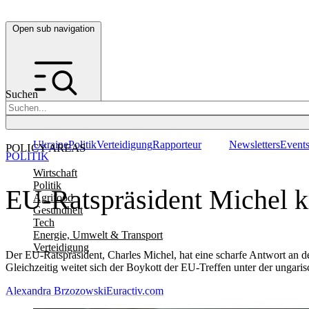
Open sub navigation
Suchen
Ukraine
Politik
Verteidigung
Rapporteur
Newsletters
Event
POLICY AREAS
POLITIK
Wirtschaft
Politik
EU-Ratspräsident Michel kr
Agrifood
Gesundheit
Tech
Energie, Umwelt & Transport
Verteidigung
Der EU-Ratspräsident, Charles Michel, hat eine scharfe Antwort an de
Gleichzeitig weitet sich der Boykott der EU-Treffen unter der ungari
Alexandra Brzozowski
Euractiv.com