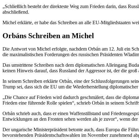
„Schließlich besteht der direkteste Weg zum Frieden darin, dass Russlan
abschließend.
Michel erklärte, er habe das Schreiben an alle EU-Mitgliedstaaten we
Orbáns Schreiben an Michel
Die Antwort von Michel erfolgte, nachdem Orbán am 12. Juli ein Schr
die maximalistischen Forderungen des russischen Präsidenten Wladimi
Das umstrittene Schreiben nach dem diplomatischen Alleingang Budape
keinen Hinweis darauf, dass Russland der Aggressor ist, der die groß 
In seinem Schreiben erklärte Orbán, eine der Schlussfolgerungen sei
Trump sei, dass sich die EU um die Wiederherstellung diplomatische
„Die Chance auf Frieden wird dadurch geschmälert, dass die diplomati
Frieden eine führende Rolle spielen“, schrieb Orbán in seinem Schrif
Orbán schrieb auch, dass er einen Waffenstillstand und Friedensgespr
Entwicklungen an den Fronten sehen werden als je zuvor“, wenn der 
Der ungarische Ministerpräsident betonte auch, dass Europa die Füh
bevorstehenden Präsidentschaftswahlen im November zunehmend abg