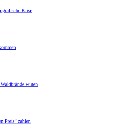
ografische Krise
ankommen
n Waldbrände wüten
n Preis“ zahlen