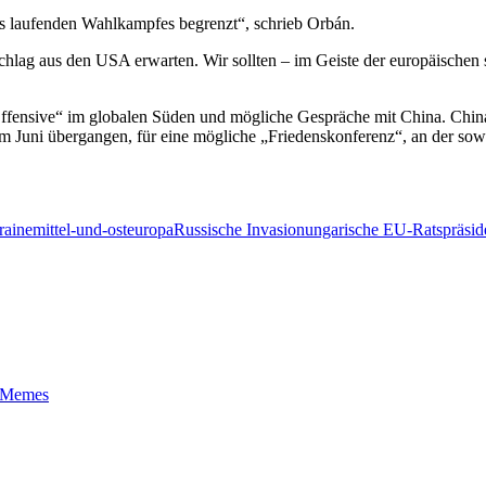
des laufenden Wahlkampfes begrenzt“, schrieb Orbán.
ag aus den USA erwarten. Wir sollten – im Geiste der europäischen st
Offensive“ im globalen Süden und mögliche Gespräche mit China. China
im Juni übergangen, für eine mögliche „Friedenskonferenz“, an der so
raine
mittel-und-osteuropa
Russische Invasion
ungarische EU-Ratspräsid
t-Memes