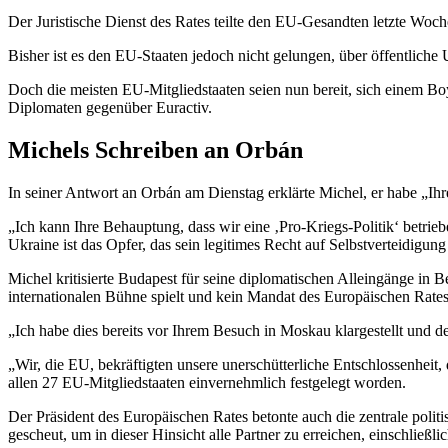
Der Juristische Dienst des Rates teilte den EU-Gesandten letzte Woch
Bisher ist es den EU-Staaten jedoch nicht gelungen, über öffentli
Doch die meisten EU-Mitgliedstaaten seien nun bereit, sich einem Bo
Diplomaten gegenüber Euractiv.
Michels Schreiben an Orbán
In seiner Antwort an Orbán am Dienstag erklärte Michel, er habe „Ihr
„Ich kann Ihre Behauptung, dass wir eine ‚Pro-Kriegs-Politik‘ betrieb
Ukraine ist das Opfer, das sein legitimes Recht auf Selbstverteidigung
Michel kritisierte Budapest für seine diplomatischen Alleingänge in B
internationalen Bühne spielt und kein Mandat des Europäischen Rates
„Ich habe dies bereits vor Ihrem Besuch in Moskau klargestellt und de
„Wir, die EU, bekräftigten unsere unerschütterliche Entschlossenheit,
allen 27 EU-Mitgliedstaaten einvernehmlich festgelegt worden.
Der Präsident des Europäischen Rates betonte auch die zentrale poli
gescheut, um in dieser Hinsicht alle Partner zu erreichen, einschließli